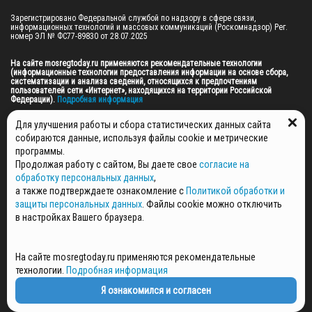
Зарегистрировано Федеральной службой по надзору в сфере связи, 
информационных технологий и массовых коммуникаций (Роскомнадзор) Рег. 
номер ЭЛ № ФС77-89830 от 28.07.2025

На сайте mosregtoday.ru применяются рекомендательные технологии 
(информационные технологии предоставления информации на основе сбора, 
систематизации и анализа сведений, относящихся к предпочтениям 
пользователей сети «Интернет», находящихся на территории Российской 
Федерации).
 Подробная информация
© 2026 ПРАВА НА ВСЕ МАТЕРИАЛЫ САЙТА ПРИНАДЛЕЖАТ ГАУ МО "ЦИФРОВЫЕ 
Для улучшения работы и сбора статистических данных сайта
МЕДИА" (ОГРН: 1255000059467).
собираются данные, используя файлы cookie и метрические
программы.
Продолжая работу с сайтом, Вы даете свое
согласие на
ПОЛИТИКА ОБРАБОТКИ И ЗАЩИТЫ ПЕРСОНАЛЬНЫХ ДАННЫХ
обработку персональных данных
,
НОВОСТИ
а также подтверждаете ознакомление с
Политикой обработки и
ГАЗЕТЫ
защиты персональных данных
. Файлы cookie можно отключить
РЕКЛАМОДАТЕЛЯМ
в настройках Вашего браузера.
КОНТАКТНАЯ ИНФОРМАЦИЯ
О РЕДАКЦИИ
На сайте mosregtoday.ru применяются рекомендательные
СПЕЦПРОЕКТЫ
технологии.
Подробная информация
СТАТЬИ
ПОЛИТИКА КОНФИДЕНЦИАЛЬНОСТИ
Я ознакомился и согласен