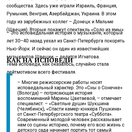
сообщества. Здесь уже играли Израиль, Франция,
Румыния, Венгрия, Азербайджан, Украина. В этом
году из зарубежных коллег – Донецк и Мальме
(Швеция). Вторые покажут спектакль «Соло из ямы».
– Это исповедальная история о музыканте, который
лет 30–40 назад уехал из Санкт-Петербурга покорять
Нью-Йорк. И сейчас он один из известнейших
музыкантов Швеции, – делится Игнатова.
КАК НА ИСПОВЕДИ
Тема исповеди, как оказалось, случайно стала
лейтмотивом всего фестиваля.
– Многие режиссерские работы носят
исповедальный характер. Это «Сны о Сонечке»
(Вологда) – потрясающая история
воспоминаний Марины Цветаевой, – отмечает
специалист. – «Светлые души» Шукшина
(Челябинск), «Спасти камер-юнкера Пушкина»
от Санкт-Петербургского театра «Суббота».
Современный молодой человек рассказывает
нам со сцены историю, почему его всю жизнь с
детского сада начинает портить тот самый