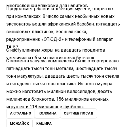
многослойной упаковки для напитков.
Продолжает расти и коллекция музеев, открытых
при комплексах. В число самых необычных новых
экспонатов вошли африканский барабан, пятнадцать
виниловых пластинок, военная каска,
радиоприемник «ЭТЮД-2» и телефонный аппарат
ТА-57.
С наступлением жары на двадцать процентов
увеличился объем пластиковых бутылок.
С момента запуска комплексов было отсортировано
пятнадцать тысяч тонн металла, шестнадцать тысяч
тонн макулатуры, двадцать шесть тысяч тонн стекла
и пятьдесят тысяч тонн пластика. Из этого мусора
можно изготовить миллион велосипедов, десять
миллионов блокнотов, 156 миллионов елочных
игрушек и 118 миллионов футболок.
АКТУАЛЬНО
КОЛОМНА
СЕРГИЕВ ПОСАД
МОЖАЙСК
КАШИРА