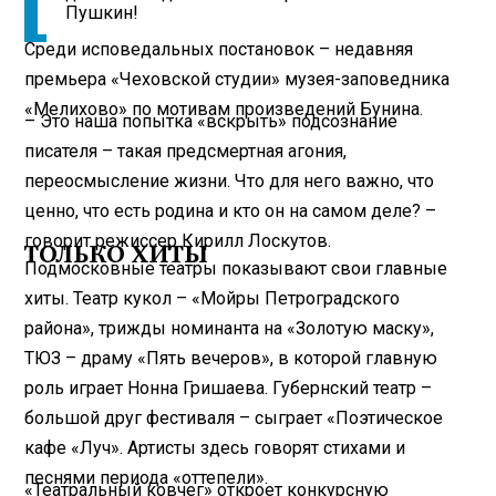
Пушкин!
Среди исповедальных постановок – недавняя
премьера «Чеховской студии» музея­-заповедника
«Мелихово» по мотивам произведений Бунина.
– Это наша попытка «вскрыть» подсознание
писателя – такая предсмертная агония,
переосмысление жизни. Что для него важно, что
ценно, что есть родина и кто он на самом деле? –
говорит режиссер Кирилл Лоскутов.
ТОЛЬКО ХИТЫ
Подмосковные театры показывают свои главные
хиты. Театр кукол – «Мойры Петроградского
района», трижды номинанта на «Золотую маску»,
ТЮЗ – драму «Пять вечеров», в которой главную
роль играет Нонна Гришаева. Губернский театр –
большой друг фестиваля – сыграет «Поэтическое
кафе «Луч». Артисты здесь говорят стихами и
песнями периода «оттепели».
«Театральный ковчег» откроет конкурсную