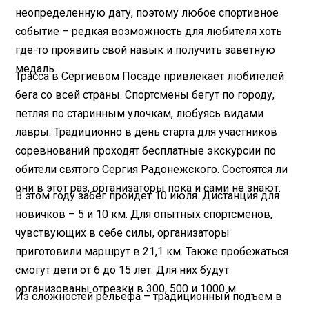
неопределенную дату, поэтому любое спортивное
событие – редкая возможность для любителя хоть
где-то проявить свой навык и получить заветную
медаль.
Трасса в Сергиевом Посаде привлекает любителей
бега со всей страны. Спортсмены бегут по городу,
петляя по старинным улочкам, любуясь видами
лавры. Традиционно в день старта для участников
соревнований проходят бесплатные экскурсии по
обители святого Сергия Радонежского. Состоятся ли
они в этот раз, организаторы пока и сами не знают.
В этом году забег пройдет 10 июля. Дистанция для
новичков – 5 и 10 км. Для опытных спортсменов,
чувствующих в себе силы, организаторы
приготовили маршрут в 21,1 км. Также пробежаться
смогут дети от 6 до 15 лет. Для них будут
организованы отрезки в 300, 500 и 1000 м.
Из сложностей рельефа – традиционный подъем в