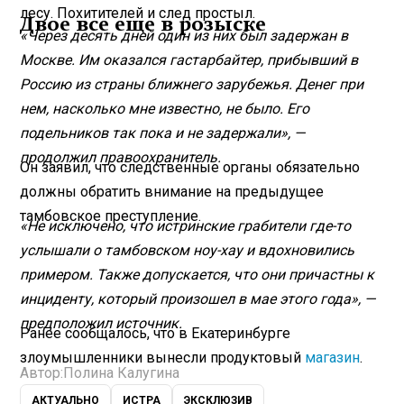
лесу. Похитителей и след простыл.
Двое все еще в розыске
«Через десять дней один из них был задержан в
Москве. Им оказался гастарбайтер, прибывший в
Россию из страны ближнего зарубежья. Денег при
нем, насколько мне известно, не было. Его
подельников так пока и не задержали», —
продолжил правоохранитель.
Он заявил, что следственные органы обязательно
должны обратить внимание на предыдущее
тамбовское преступление.
«Не исключено, что истринские грабители где-то
услышали о тамбовском ноу-хау и вдохновились
примером. Также допускается, что они причастны к
инциденту, который произошел в мае этого года», —
предположил источник.
Ранее сообщалось, что в Екатеринбурге
злоумышленники вынесли продуктовый
магазин
.
Автор:
Полина Калугина
АКТУАЛЬНО
ИСТРА
ЭКСКЛЮЗИВ