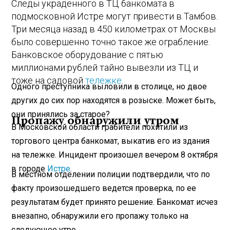
Следы украденного в ТЦ банкомата в
подмосковной Истре могут привести в Тамбов.
Три месяца назад в 450 километрах от Москвы
было совершенно точно такое же ограбление.
Банковское оборудование с пятью
миллионами рублей тайно вывезли из ТЦ и
тоже на садовой
тележке
.
Одного преступника выловили в столице, но двое
других до сих пор находятся в розыске. Может быть,
они принялись за старое?
Пропажу обнаружили утром
В Московской области грабители похитили из
торгового центра банкомат, выкатив его из здания
на тележке. Инцидент произошел вечером 8 октября
в городе
Истре
.
В местном отделении полиции подтвердили, что по
факту произошедшего ведется проверка, по ее
результатам будет принято решение. Банкомат исчез
внезапно, обнаружили его пропажу только на
следующее утро.