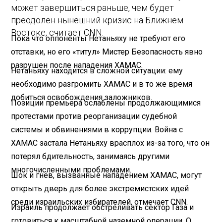
может завершиться раньше, чем будет
преодолен нынешний кризис на Ближнем
Востоке, считает CNN.
Пока что оппоненты Нетаньяху не требуют его
отставки, но его «титул» Мистер Безопасность явно
разрушен после нападения ХАМАС.
Нетаньяху находится в сложной ситуации: ему
необходимо разгромить ХАМАС и в то же время
добиться освобождения заложников.
Позиции премьера ослаблены продолжающимися
протестами против реорганизации судебной
системы и обвинениями в коррупции. Война с
ХАМАС застала Нетаньяху врасплох из-за того, что он
потерял бдительность, занимаясь другими
многочисленными проблемами.
Шок и гнев, вызванные нападением ХАМАС, могут
открыть дверь для более экстремистских идей
среди израильских избирателей, отмечает CNN.
Израиль продолжает обстреливать сектор Газа и
готовиться к масштабной наземной операции. О