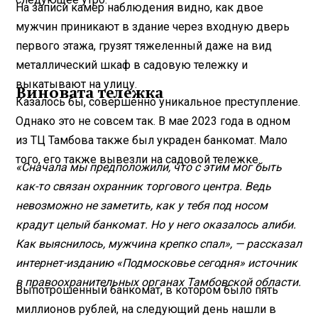
На записи камер наблюдения видно, как двое
мужчин приникают в здание через входную дверь
первого этажа, грузят тяжеленный даже на вид
металлический шкаф в садовую тележку и
выкатывают на улицу.
Виновата тележка
Казалось бы, совершенно уникальное преступление.
Однако это не совсем так. В мае 2023 года в одном
из ТЦ Тамбова также был украден банкомат. Мало
того, его также вывезли на садовой тележке.
«Сначала мы предположили, что с этим мог быть
как-то связан охранник торгового центра. Ведь
невозможно не заметить, как у тебя под носом
крадут целый банкомат. Но у него оказалось алиби.
Как выяснилось, мужчина крепко спал», — рассказал
интернет-изданию «Подмосковье сегодня» источник
в правоохранительных органах Тамбовской области.
Выпотрошенный банкомат, в котором было пять
миллионов рублей, на следующий день нашли в