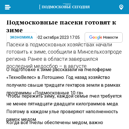
Подмосковные пасеки готовят к
зиме
02 октября 2023 17:05
ЭКОНОМИКА
Пасеки в подмосковных хозяйствах начали
готовить к зиме, сообщили в Минсельхозпроде
региона. Ранее в области завершился
последний медосбор – в августе.
О подготовке к зиме рассказали на пчелоферме
«ТехноВелес» в Лотошино. Год назад хозяйство
получило свыше тридцати гектаров земли в рамках
программы «Подмосковные 10 га».
Чтобы пережить зиму, каждой семье пчел требуется
не менее пятнадцати-двадцати килограммов меда.
Поэтому в каждом улье проверяют наполненность
рамок медом.
Когда все пчелы обеспечены медом, важно