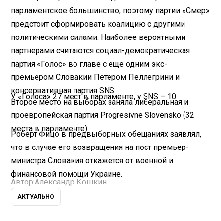
парламентское большинство, поэтому партии «Смер»
предстоит сформировать коалицию с другими
политическими силами. Наиболее вероятными
партнерами считаются социал-демократическая
партия «Голос» во главе с еще одним экс-
премьером Словакии Петером Пеллегрини и
консервативная партия SNS.
У «Голоса» 27 мест в парламенте, у SNS – 10.
Второе место на выборах заняла либеральная и
проевропейская партия Progresivne Slovensko (32
места в парламенте).
Роберт Фицо в предвыборных обещаниях заявлял,
что в случае его возвращения на пост премьер-
министра Словакия откажется от военной и
финансовой помощи Украине.
Автор:
Александр Кошкин
АКТУАЛЬНО