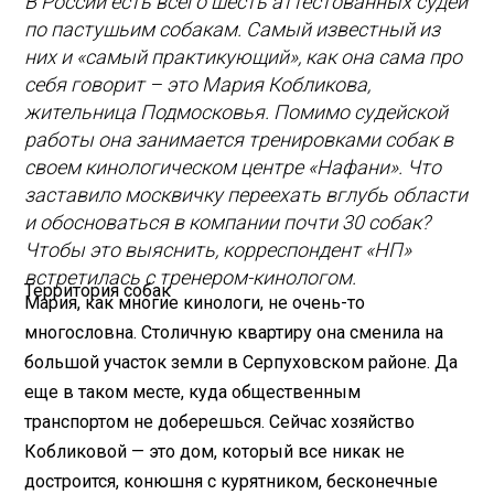
В России есть всего шесть аттестованных судей
по пастушьим собакам. Самый известный из
них и «самый практикующий», как она сама про
себя говорит – это Мария Кобликова,
жительница Подмосковья. Помимо судейской
работы она занимается тренировками собак в
своем кинологическом центре «Нафани». Что
заставило москвичку переехать вглубь области
и обосноваться в компании почти 30 собак?
Чтобы это выяснить, корреспондент «НП»
встретилась с тренером-кинологом.
Территория собак
Мария, как многие кинологи, не очень-то
многословна. Столичную квартиру она сменила на
большой участок земли в Серпуховском районе. Да
еще в таком месте, куда общественным
транспортом не доберешься. Сейчас хозяйство
Кобликовой — это дом, который все никак не
достроится, конюшня с курятником, бесконечные