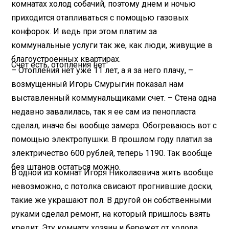
комнатах холод собачий, поэтому днем и ночью
приходится отапливаться с помощью газовых
конфорок. И ведь при этом платим за
коммунальные услуги так же, как люди, живущие в
благоустроенных квартирах.
Счет есть, отопления нет
– Отопления нет уже 11 лет, а я за него плачу, –
возмущенный Игорь Смурыгин показал нам
выставленный коммунальщиками счет. – Стена одна
недавно завалилась, так я ее сам из пенопласта
сделал, иначе бы вообще замерз. Обогреваюсь вот с
помощью электропушки. В прошлом году платил за
электричество 600 рублей, теперь 1190. Так вообще
без штанов остаться можно.
В одной из комнат Игоря Николаевича жить вообще
невозможно, с потолка свисают прогнившие доски,
такие же украшают пол. В другой он собственными
руками сделал ремонт, на который пришлось взять
кредит. Эту комнату хозяин и бережет от холода,