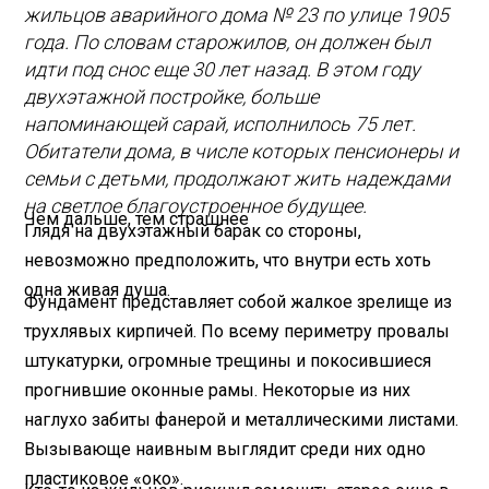
жильцов аварийного дома № 23 по улице 1905
года. По словам старожилов, он должен был
идти под снос еще 30 лет назад. В этом году
двухэтажной постройке, больше
напоминающей сарай, исполнилось 75 лет.
Обитатели дома, в числе которых пенсионеры и
семьи с детьми, продолжают жить надеждами
на светлое благоустроенное будущее.
Чем дальше, тем страшнее
Глядя на двухэтажный барак со стороны,
невозможно предположить, что внутри есть хоть
одна живая душа.
Фундамент представляет собой жалкое зрелище из
трухлявых кирпичей. По всему периметру провалы
штукатурки, огромные трещины и покосившиеся
прогнившие оконные рамы. Некоторые из них
наглухо забиты фанерой и металлическими листами.
Вызывающе наивным выглядит среди них одно
пластиковое «око».