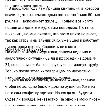
поставив электропушку.
– В прошлом году нам пришла квитанция, в которой
значится, что на ремонт дома потрачено 1 млн 50 тыс.
рублей, – вспоминает жилец. – Только вот на что
пошли эти деньги и куда, нам неведомо. Пытался
выяснить, но мне сказали, что этого никто не знает,
так как старый начальник ЖКХ уже ушел и работает
директором школы. Спросить не с кого.
Пока балка не рухнет
По словам Игоря Смурыгина, совсем недавно в
аналогичной ситуации были и их соседи из дома №
21, пока несущая балка не рухнула на газовую трубу.
Только после этого их товарищам по несчастью
наконец-то дали нормальное жилье.
– Я уже на все согласен, на любое жилье, главное –
чтобы не холодно было и дом не рушился. Уж я из
него сам конфетку сделаю. Но когда это будет и
будет ли вообще, неизвестно. На одно из моих писем
в администрацию города пришел ответ, мол,