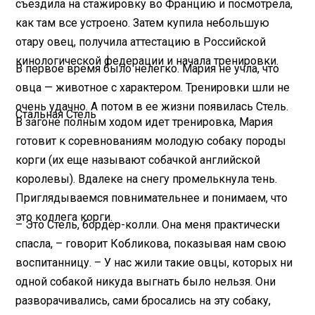
съездила на стажировку во Францию и посмотрела,
как там все устроено. Затем купила небольшую
отару овец, получила аттестацию в Российской
кинологической федерации и начала тренировки.
В первое время было нелегко. Мария не учла, что
овца — животное с характером. Тренировки шли не
очень удачно. А потом в ее жизни появилась Стель.
Стальная Стель
В загоне полным ходом идет тренировка, Мария
готовит к соревнованиям молодую собаку породы
корги (их еще называют собачкой английской
королевы). Вдалеке на снегу промелькнула тень.
Приглядываемся повнимательнее и понимаем, что
это коллега корги.
– Это Стель, бордер-колли. Она меня практически
спасла, – говорит Кобликова, показывая нам свою
воспитанницу. – У нас жили такие овцы, которых ни
одной собакой никуда выгнать было нельзя. Они
разворачивались, сами бросались на эту собаку,