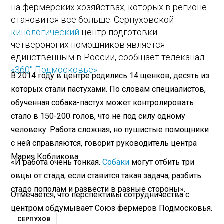
на фермерских хозяйствах, которых в регионе
становится все больше. Серпуховской
кинологический
центр подготовки
четвероногих помощников является
единственным в России, сообщает телеканал
«360° Подмосковье»
.
В 2014 году в центре родились 14 щенков, десять из
которых стали пастухами. По словам специалистов,
обученная собака-пастух может контролировать
стало в 150-200 голов, что не под силу одному
человеку. Работа сложная, но пушистые помощники
с ней справляются, говорит руководитель центра
Мария Кобликова:
«И работа очень тонкая.
Собаки
могут отбить три
овцы от стада, если ставится такая задача, разбить
стадо пополам и развести в разные стороны».
Отмечается, что перспективы сотрудничества с
центром обдумывает Союз фермеров Подмосковья.
СЕРПУХОВ