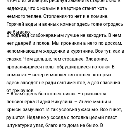
Кто-то из жильцов рискнул заменить старое окно в
надежде, что с новым в квартире станет хоть
немного теплее. Отопления-то нет и в помине.
Горячей воды и ванных комнат здесь тоже отродясь
не бывало.
В подъезд слабонервным лучше не заходить. В нем
нет дверей и полов. Мы проникли в него по доскам,
напоминающим жердочки в курятнике. Все тут, как в
сказке. Чем дальше, тем страшнее. Зловоние,
провалившиеся полы, обрушившиеся потолки. В
комнатах – ветер и множество кошек, которых
здесь заводят не ради сантиментов, а для спасения
от грызунов.
– А нам здесь без кошек никак, – признается
пенсионерка Лидия Никулина. – Иначе мыши и
крысы замучают. И так условия ужасные. Все гниет,
рушится. Недавно у соседа с потолка целый пласт
штукатурки упал, благо его дома не было. В