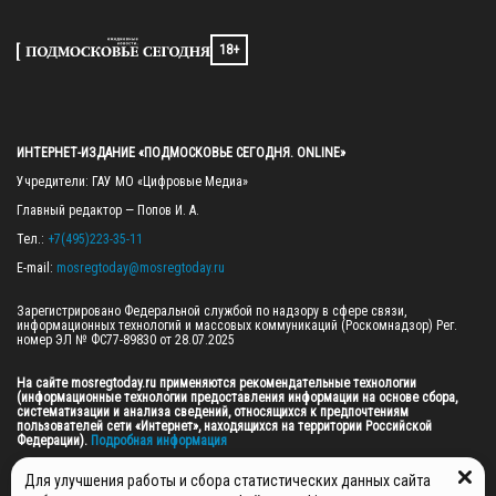
18+
ИНТЕРНЕТ-ИЗДАНИЕ «ПОДМОСКОВЬЕ СЕГОДНЯ. ONLINE»
Учредители: ГАУ МО «Цифровые Медиа»

Главный редактор — Попов И. А.

Тел.: 
+7(495)223-35-11
E-mail: 
mosregtoday@mosregtoday.ru
Зарегистрировано Федеральной службой по надзору в сфере связи, 
информационных технологий и массовых коммуникаций (Роскомнадзор) Рег. 
номер ЭЛ № ФС77-89830 от 28.07.2025

На сайте mosregtoday.ru применяются рекомендательные технологии 
(информационные технологии предоставления информации на основе сбора, 
систематизации и анализа сведений, относящихся к предпочтениям 
пользователей сети «Интернет», находящихся на территории Российской 
Федерации).
 Подробная информация
© 2026 ПРАВА НА ВСЕ МАТЕРИАЛЫ САЙТА ПРИНАДЛЕЖАТ ГАУ МО "ЦИФРОВЫЕ 
Для улучшения работы и сбора статистических данных сайта
МЕДИА" (ОГРН: 1255000059467).