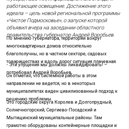
работающее освещение. Достижение этого
идеала – цель новой региональной программы
«Чистое Подмосковье», о запуске которой
объявил вчера на заседании областного
правительства губернатор Андрей Воробьев.
По мнению губернатора, территории вокруг
многоквартирных домов относительно
благополучны, но в частном секторе, садовых
товариществах и вдоль дорог ситуация плачевная.
- Эти упущения мы должны ликвидировать! –
потребовал Андрей Воробьев.
Он отметил, что системной работы в этом
направлении не ведется, но в некоторых
муниципалитетах виден цивилизованный подход к
решению проблемы.
Это городские округа Королев и Долгопрудный,
Солнечногорский, Сергиево-Посадский и
Мытищинский муниципальные районы. Там
грамотно оборудованы контейнерные площадки и