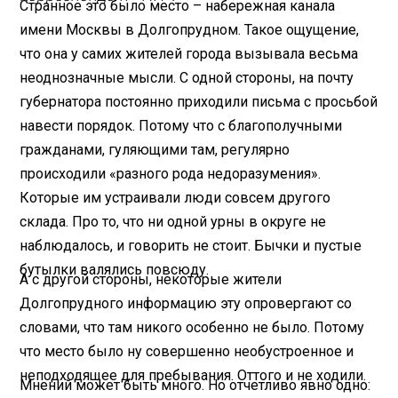
Странное это было место – набережная канала
имени Москвы в Долгопрудном. Такое ощущение,
что она у самих жителей города вызывала весьма
неоднозначные мысли. С одной стороны, на почту
губернатора постоянно приходили письма с просьбой
навести порядок. Потому что с благополучными
гражданами, гуляющими там, регулярно
происходили «разного рода недоразумения».
Которые им устраивали люди совсем другого
склада. Про то, что ни одной урны в округе не
наблюдалось, и говорить не стоит. Бычки и пустые
бутылки валялись повсюду.
А с другой стороны, некоторые жители
Долгопрудного информацию эту опровергают со
словами, что там никого особенно не было. Потому
что место было ну совершенно необустроенное и
неподходящее для пребывания. Оттого и не ходили.
Мнений может быть много. Но отчетливо явно одно: