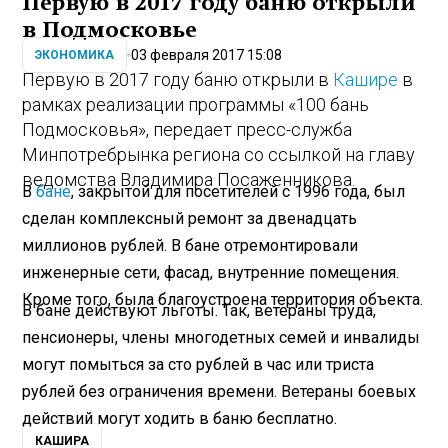
Первую в 2017 году баню открыли
в Подмосковье
03 февраля 2017 15:08
ЭКОНОМИКА
Первую в 2017 году баню открыли в
Кашире
в
рамках реализации программы «100 бань
Подмосковья», передает пресс-служба
Минпотребрынка региона со ссылкой на главу
ведомства Владимира Посаженникова.
В
бане
, закрытой для посетителей с 1996 года, был
сделан комплексный ремонт за двенадцать
миллионов рублей. В бане отремонтировали
инженерные сети, фасад, внутренние помещения.
Кроме того, была благоустроена территория объекта.
В бане действуют льготы. Так, ветераны труда,
пенсионеры, члены многодетных семей и инвалиды
могут помыться за сто рублей в час или триста
рублей без ограничения времени. Ветераны боевых
действий могут ходить в баню бесплатно.
КАШИРА