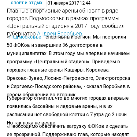
31 января 2017 12:44
СПОРТ И ОТДЫХ
Главные спортивные арены обновят в ряде
городов Подмосковья в рамках программы
«Центральный стадион» в 2017 году, сообщил
губернатор
Андрей Воробьев
.
«
Подмосковье
- спортивный регион. Мы построили
50 ФОКов и завершили 36 долгостроев в
муниципалитетах. В этом году мы впервые начинаем
программу «Центральный стадион». Приведем в
порядок главные арены Каширы, Королева,
Орехово-Зуево, Лосино-Петровского, Электрогорска
и Сергиево-Посадского района», - сказал Воробьев в
своем обращении во вторник.
Губернатор отметил, что во многих городах впервые
появились бассейны и ледовые арены, и в их
расписании нет свободной клетки с 7 утра до 2 ночи.
Но так пока не везде.
«Необходимо обеспечить загрузку ФОКов и сделать
ее прозрачной. Поддерживаю глав, которые находят