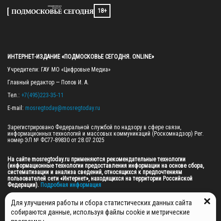
18+
ИНТЕРНЕТ-ИЗДАНИЕ «ПОДМОСКОВЬЕ СЕГОДНЯ. ONLINE»
Учредители: ГАУ МО «Цифровые Медиа»

Главный редактор — Попов И. А.

Тел.: 
+7(495)223-35-11
E-mail: 
mosregtoday@mosregtoday.ru
Зарегистрировано Федеральной службой по надзору в сфере связи, 
информационных технологий и массовых коммуникаций (Роскомнадзор) Рег. 
номер ЭЛ № ФС77-89830 от 28.07.2025

На сайте mosregtoday.ru применяются рекомендательные технологии 
(информационные технологии предоставления информации на основе сбора, 
систематизации и анализа сведений, относящихся к предпочтениям 
пользователей сети «Интернет», находящихся на территории Российской 
Федерации).
 Подробная информация
© 2026 ПРАВА НА ВСЕ МАТЕРИАЛЫ САЙТА ПРИНАДЛЕЖАТ ГАУ МО "ЦИФРОВЫЕ 
Для улучшения работы и сбора статистических данных сайта
МЕДИА" (ОГРН: 1255000059467).
собираются данные, используя файлы cookie и метрические