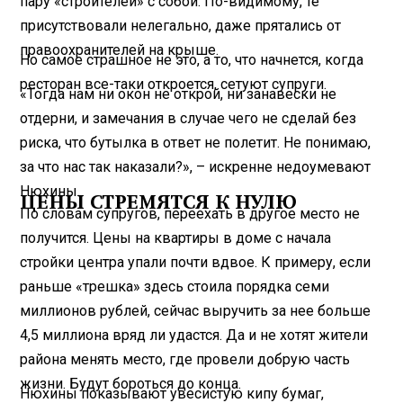
пару «строителей» с собой. По-видимому, те
присутствовали нелегально, даже прятались от
правоохранителей на крыше.
Но самое страшное не это, а то, что начнется, когда
ресторан все-таки откроется, сетуют супруги.
«Тогда нам ни окон не открой, ни занавески не
отдерни, и замечания в случае чего не сделай без
риска, что бутылка в ответ не полетит. Не понимаю,
за что нас так наказали?», – искренне недоумевают
Нюхины.
ЦЕНЫ СТРЕМЯТСЯ К НУЛЮ
По словам супругов, переехать в другое место не
получится. Цены на квартиры в доме с начала
стройки центра упали почти вдвое. К примеру, если
раньше «трешка» здесь стоила порядка семи
миллионов рублей, сейчас выручить за нее больше
4,5 миллиона вряд ли удастся. Да и не хотят жители
района менять место, где провели добрую часть
жизни. Будут бороться до конца.
Нюхины показывают увесистую кипу бумаг,