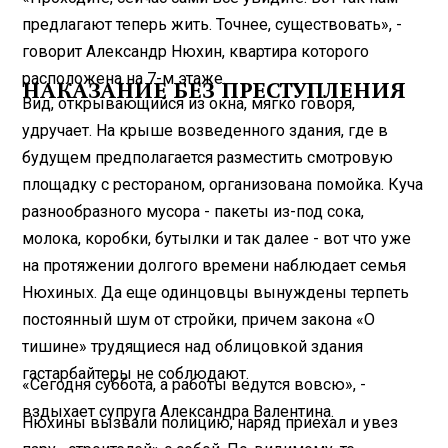
предлагают теперь жить. Точнее, существовать», -
говорит Александр Нюхин, квартира которого
расположена на 7-м этаже.
НАКАЗАНИЕ БЕЗ ПРЕСТУПЛЕНИЯ
Вид, открывающийся из окна, мягко говоря,
удручает. На крыше возведенного здания, где в
будущем предполагается разместить смотровую
площадку с рестораном, организована помойка. Куча
разнообразного мусора - пакеты из-под сока,
молока, коробки, бутылки и так далее - вот что уже
на протяжении долгого времени наблюдает семья
Нюхиных. Да еще одинцовцы вынуждены терпеть
постоянный шум от стройки, причем закона «О
тишине» трудящиеся над облицовкой здания
гастарбайтеры не соблюдают.
«Сегодня суббота, а работы ведутся вовсю», -
вздыхает супруга Александра Валентина.
Нюхины вызвали полицию, наряд приехал и увез