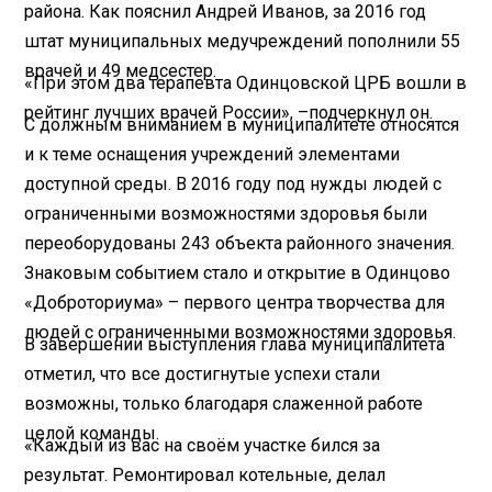
района. Как пояснил Андрей Иванов, за 2016 год
штат муниципальных медучреждений пополнили 55
врачей и 49 медсестер.
«При этом два терапевта Одинцовской ЦРБ вошли в
рейтинг лучших врачей России», –подчеркнул он.
С должным вниманием в муниципалитете относятся
и к теме оснащения учреждений элементами
доступной среды. В 2016 году под нужды людей с
ограниченными возможностями здоровья были
переоборудованы 243 объекта районного значения.
Знаковым событием стало и открытие в Одинцово
«Доброториума» – первого центра творчества для
людей с ограниченными возможностями здоровья.
В завершении выступления глава муниципалитета
отметил, что все достигнутые успехи стали
возможны, только благодаря слаженной работе
целой команды.
«Каждый из вас на своём участке бился за
результат. Ремонтировал котельные, делал