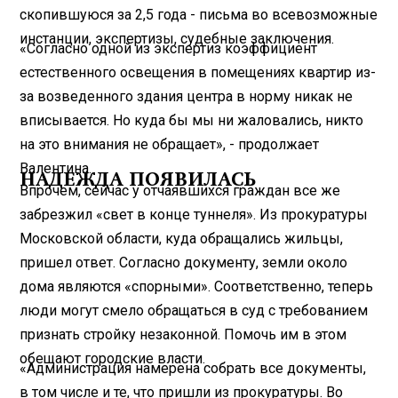
скопившуюся за 2,5 года - письма во всевозможные
инстанции, экспертизы, судебные заключения.
«Согласно одной из экспертиз коэффициент
естественного освещения в помещениях квартир из-
за возведенного здания центра в норму никак не
вписывается. Но куда бы мы ни жаловались, никто
на это внимания не обращает», - продолжает
Валентина.
НАДЕЖДА ПОЯВИЛАСЬ
Впрочем, сейчас у отчаявшихся граждан все же
забрезжил «свет в конце туннеля». Из прокуратуры
Московской области, куда обращались жильцы,
пришел ответ. Согласно документу, земли около
дома являются «спорными». Соответственно, теперь
люди могут смело обращаться в суд с требованием
признать стройку незаконной. Помочь им в этом
обещают городские власти.
«Администрация намерена собрать все документы,
в том числе и те, что пришли из прокуратуры. Во