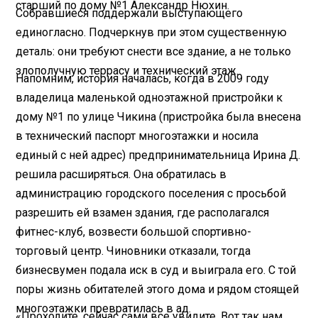
старший по дому №1 Александр Нюхин.
Собравшиеся поддержали выступающего
единогласно. Подчеркнув при этом существенную
деталь: они требуют снести все здание, а не только
злополучную террасу и технический этаж.
Напомним, история началась, когда в 2009 году
владелица маленькой одноэтажной пристройки к
дому №1 по улице Чикина (пристройка была внесена
в технический паспорт многоэтажки и носила
единый с ней адрес) предпринимательница Ирина Д.
решила расширяться. Она обратилась в
администрацию городского поселения с просьбой
разрешить ей взамен здания, где располагался
фитнес-клуб, возвести большой спортивно-
торговый центр. Чиновники отказали, тогда
бизнесвумен подала иск в суд и выиграла его. С той
поры жизнь обитателей этого дома и рядом стоящей
многоэтажки превратилась в ад.
«Проходите, сейчас сами все увидите. Вот так нам