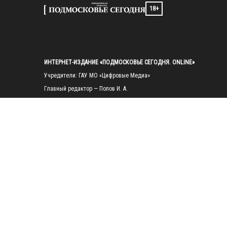
18+
ИНТЕРНЕТ-ИЗДАНИЕ «ПОДМОСКОВЬЕ СЕГОДНЯ. ONLINE»
Учредители: ГАУ МО «Цифровые Медиа»

Главный редактор — Попов И. А.

Тел.: 
+7(495)223-35-11
E-mail: 
mosregtoday@mosregtoday.ru
Зарегистрировано Федеральной службой по надзору в сфере связи, 
информационных технологий и массовых коммуникаций 
(Роскомнадзор) Рег. номер ЭЛ № ФС77-89830 от 28.07.2025

На сайте mosregtoday.ru применяются рекомендательные технологии 
(информационные технологии предоставления информации на основе
сбора, систематизации и анализа сведений, относящихся к 
предпочтениям пользователей сети «Интернет», находящихся на 
территории Российской Федерации).
 Подробная информация
© 2026 ПРАВА НА ВСЕ МАТЕРИАЛЫ САЙТА ПРИНАДЛЕЖАТ ГАУ МО 
"ЦИФРОВЫЕ МЕДИА" (ОГРН: 1255000059467).