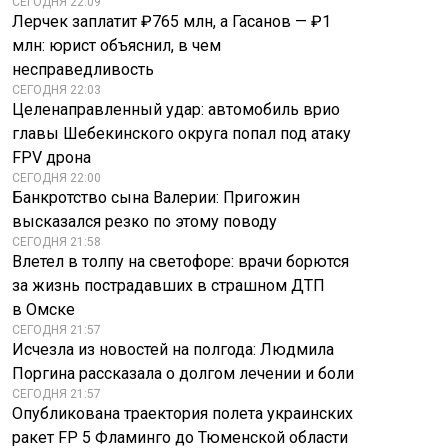
СЕГОДНЯ 22:09
Лерчек заплатит ₽765 млн, а Гасанов — ₽1
млн: юрист объяснил, в чем
несправедливость
СЕГОДНЯ 22:03
Целенаправленный удар: автомобиль врио
главы Шебекинского округа попал под атаку
FPV дрона
СЕГОДНЯ 22:00
Банкротство сына Валерии: Пригожин
высказался резко по этому поводу
СЕГОДНЯ 21:58
Влетел в толпу на светофоре: врачи борются
за жизнь пострадавших в страшном ДТП
в Омске
СЕГОДНЯ 21:57
Исчезла из новостей на полгода: Людмила
Поргина рассказала о долгом лечении и боли
СЕГОДНЯ 21:57
Опубликована траектория полета украинских
ракет FP 5 Фламинго до Тюменской области