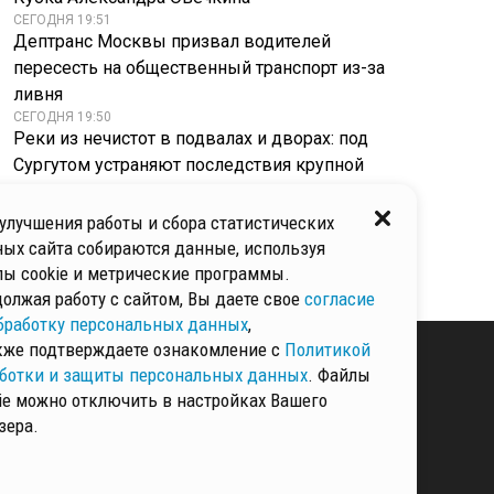
СЕГОДНЯ 19:51
Дептранс Москвы призвал водителей
пересесть на общественный транспорт из-за
ливня
СЕГОДНЯ 19:50
Реки из нечистот в подвалах и дворах: под
Сургутом устраняют последствия крупной
аварии
СЕГОДНЯ 19:49
улучшения работы и сбора статистических
Удар по поджелудочной: гастроэнтеролог
ых сайта собираются данные, используя
назвала главную опасность свежей капусты
ы cookie и метрические программы.
олжая работу с сайтом, Вы даете свое
согласие
бработку персональных данных
,
кже подтверждаете ознакомление с
Политикой
ботки и защиты персональных данных
. Файлы
ie можно отключить в настройках Вашего
КИ И ЗАЩИТЫ
зера.
ННЫХ