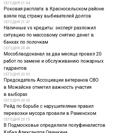
СЕГОДНЯ 21:54
Роковая расплата: в Красносельском районе
взяли под стражу выбивателей долгов
СЕГОДНЯ 21:47
Наличные vs кредиты: эксперт разложил
ситуацию по массовому снятию денег в
банках по полочкам
В Англии
СЕГОДНЯ 20:49
Продюсер
разгорается
Мособлводоканал за два месяца провел 20
объяснил, зачем
конфликт из-за
работ по замене и обслуживанию пожарных
Лазареву квартира
запрета на полив
гидрантов
в США
газонов
СЕГОДНЯ 20:33
Председатель Ассоциации ветеранов СВО
в Можайске отметил важность участия
в выборах
СЕГОДНЯ 20:20
Рейд по борьбе с нарушителями правил
перевозки мусора провели в Раменском
СЕГОДНЯ 20:15
В Подмосковье определили полуфиналистов
Кубка Александра Овечкина