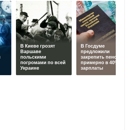
В Киеве грозят
В Госдуме
Варшаве
предложили
и
польскими
закрепить пенсию
погромами по всей
примерно в 40% от
Украине
зарплаты