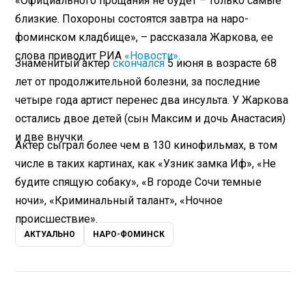
«Официального прощания не будет – только самые
близкие. Похороны состоятся завтра на наро-
фоминском кладбище», – рассказала Жаркова, ее
слова приводит РИА
«Новости»
.
Знаменитый актер
скончался
5 июня в возрасте 68
лет от продолжительной болезни, за последние
четыре года артист перенес два инсульта. У Жаркова
остались двое детей (сын Максим и дочь Анастасия)
и две внучки.
Актер сыграл более чем в 130 кинофильмах, в том
числе в таких картинах, как «Узник замка Иф», «Не
будите спящую собаку», «В городе Сочи темные
ночи», «Криминальный талант», «Ночное
происшествие».
АКТУАЛЬНО
НАРО-ФОМИНСК