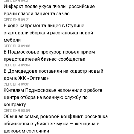
СЕГОДНЯ 09:21
Инфаркт после укуса пчелы: российские
врачи спасли пациента за час
СЕГОДНЯ 09:21
В ходе капремонта лицея в Ступине
стартовали сборка и расстановка новой
мебели
СЕГОДНЯ 09:08
В Подмосковье прокурор провел прием
представителей бизнес-сообщества
СЕГОДНЯ 09:04
В Домодедове поставили на кадастр новый
дом в ЖК «Оптима»
СЕГОДНЯ 09:01
Жителям Подмосковья напомнили о работе
центра отбора на военную службу по
контракту
СЕГОДНЯ 08:59
Обычная семья, роковой конфликт: россиянка
обвиняется в убийстве мужа — женщина в
шоковом состоянии