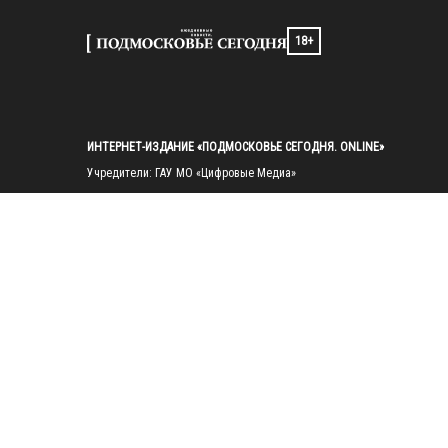
18+
ИНТЕРНЕТ-ИЗДАНИЕ «ПОДМОСКОВЬЕ СЕГОДНЯ. ONLINE»
Учредители: ГАУ МО «Цифровые Медиа»

Главный редактор — Попов И. А.

Тел.: 
+7(495)223-35-11
E-mail: 
mosregtoday@mosregtoday.ru
Зарегистрировано Федеральной службой по надзору в сфере связи, 
информационных технологий и массовых коммуникаций 
(Роскомнадзор) Рег. номер ЭЛ № ФС77-89830 от 28.07.2025

На сайте mosregtoday.ru применяются рекомендательные технологии 
(информационные технологии предоставления информации на основе
сбора, систематизации и анализа сведений, относящихся к 
предпочтениям пользователей сети «Интернет», находящихся на 
территории Российской Федерации).
 Подробная информация
© 2026 ПРАВА НА ВСЕ МАТЕРИАЛЫ САЙТА ПРИНАДЛЕЖАТ ГАУ МО 
"ЦИФРОВЫЕ МЕДИА" (ОГРН: 1255000059467).