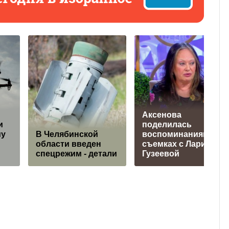
Аксенова
и
поделилась
му
В Челябинской
воспоминаниями о
области введен
съемках с Ларисой
спецрежим - детали
Гузеевой