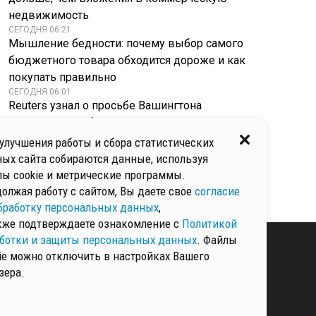
недвижимость
СЕГОДНЯ 06:21
Мышление бедности: почему выбор самого
бюджетного товара обходится дороже и как
покупать правильно
СЕГОДНЯ 06:01
Reuters узнал о просьбе Вашингтона
к Москве освободить осужденного
за насилие американца Гилмана
улучшения работы и сбора статистических
СЕГОДНЯ 05:34
ых сайта собираются данные, используя
Затопленные дороги и нулевая видимость:
ы cookie и метрические программы.
сильная гроза накрыла юг и запад столицы
олжая работу с сайтом, Вы даете свое
согласие
бработку персональных данных
,
кже подтверждаете ознакомление с
Политикой
ботки и защиты персональных данных
. Файлы
ie можно отключить в настройках Вашего
зера.
КИ И ЗАЩИТЫ
ННЫХ