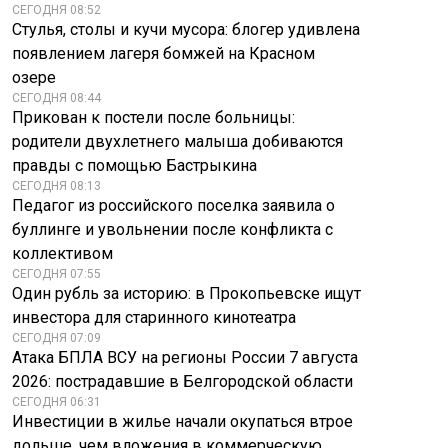
СЕГОДНЯ 08:52
Стулья, столы и кучи мусора: блогер удивлена
появлением лагеря бомжей на Красном
озере
СЕГОДНЯ 08:44
Прикован к постели после больницы:
родители двухлетнего малыша добиваются
правды с помощью Бастрыкина
СЕГОДНЯ 08:13
Педагог из российского поселка заявила о
АБН24: Запад
буллинге и увольнении после конфликта с
Трамп: арсеналы
опозорился после
коллективом
США переполнены,
шуток над
СЕГОДНЯ 07:55
но Пентагон просит
процессорами
Один рубль за историю: в Прокопьевске ищут
$67 млрд
России
инвестора для старинного кинотеатра
СЕГОДНЯ 07:09
Атака БПЛА ВСУ на регионы России 7 августа
2026: пострадавшие в Белгородской области
СЕГОДНЯ 06:31
Инвестиции в жилье начали окупаться втрое
дольше, чем вложения в коммерческую