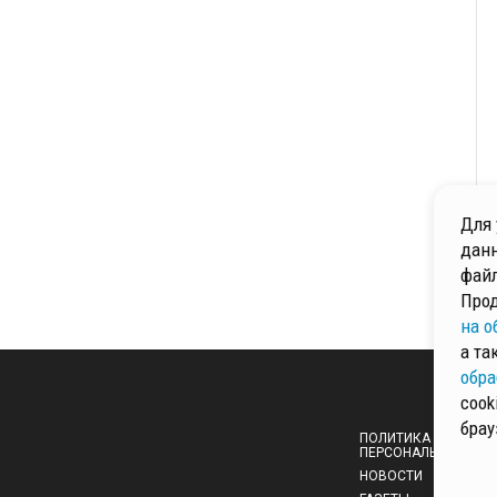
Для 
данн
файл
Прод
на о
а та
обра
cook
брау
ПОЛИТИКА ОБРАБОТ
ПЕРСОНАЛЬНЫХ ДА
НОВОСТИ