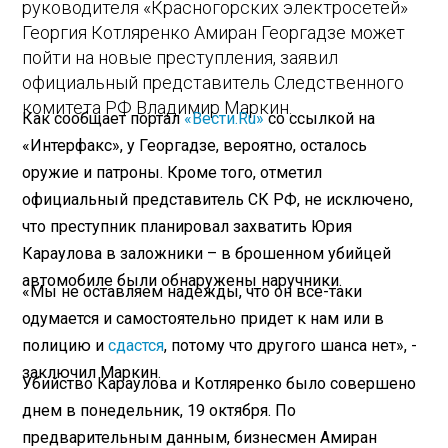
руководителя «Красногорских электросетей»
Георгия Котляренко Амиран Георгадзе может
пойти на новые преступления, заявил
официальный представитель Следственного
комитета РФ Владимир Маркин.
Как сообщает портал
«Вести.Ru»
со ссылкой на
«Интерфакс», у Георгадзе, вероятно, осталось
оружие и патроны. Кроме того, отметил
официальный представитель СК РФ, не исключено,
что преступник планировал захватить Юрия
Караулова в заложники – в брошенном убийцей
автомобиле были обнаружены наручники.
«Мы не оставляем надежды, что он все-таки
одумается и самостоятельно придет к нам или в
полицию и
сдастся
, потому что другого шанса нет», -
заключил Маркин.
Убийство Караулова и Котляренко было совершено
днем в понедельник, 19 октября. По
предварительным данным, бизнесмен Амиран