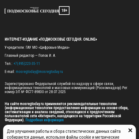
18+
ИНТЕРНЕТ-ИЗДАНИЕ «ПОДМОСКОВЬЕ СЕГОДНЯ. ONLINE»
Учредители: ГАУ МО «Цифровые Медиа»

Главный редактор — Попов И. А.

Тел.: 
+7(495)223-35-11
E-mail: 
mosregtoday@mosregtoday.ru
Зарегистрировано Федеральной службой по надзору в сфере связи, 
информационных технологий и массовых коммуникаций (Роскомнадзор) Рег. 
номер ЭЛ № ФС77-89830 от 28.07.2025

На сайте mosregtoday.ru применяются рекомендательные технологии 
(информационные технологии предоставления информации на основе сбора, 
систематизации и анализа сведений, относящихся к предпочтениям 
пользователей сети «Интернет», находящихся на территории Российской 
Федерации).
 Подробная информация
© 2026 ПРАВА НА ВСЕ МАТЕРИАЛЫ САЙТА ПРИНАДЛЕЖАТ ГАУ МО "ЦИФРОВЫЕ 
Для улучшения работы и сбора статистических данных сайта
МЕДИА" (ОГРН: 1255000059467).
собираются данные, используя файлы cookie и метрические