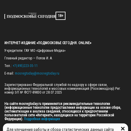
18+
ИНТЕРНЕТ-ИЗДАНИЕ «ПОДМОСКОВЬЕ СЕГОДНЯ. ONLINE»
Учредители: ГАУ МО «Цифровые Медиа»

Главный редактор — Попов И. А.

Тел.: 
+7(495)223-35-11
E-mail: 
mosregtoday@mosregtoday.ru
Зарегистрировано Федеральной службой по надзору в сфере связи, 
информационных технологий и массовых коммуникаций (Роскомнадзор) Рег. 
номер ЭЛ № ФС77-89830 от 28.07.2025

На сайте mosregtoday.ru применяются рекомендательные технологии 
(информационные технологии предоставления информации на основе сбора, 
систематизации и анализа сведений, относящихся к предпочтениям 
пользователей сети «Интернет», находящихся на территории Российской 
Федерации).
 Подробная информация
© 2026 ПРАВА НА ВСЕ МАТЕРИАЛЫ САЙТА ПРИНАДЛЕЖАТ ГАУ МО "ЦИФРОВЫЕ 
Для улучшения работы и сбора статистических данных сайта
МЕДИА" (ОГРН: 1255000059467).