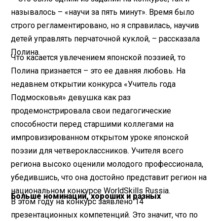
называлось – «научи за пять минут». Время было
строго регламентировано, но я справилась, научив
детей управлять перчаточной куклой, – рассказала
Полина.
Что касается увлечением японской поэзией, то
Полина признается – это ее давняя любовь. На
недавнем открытии конкурса «Учитель года
Подмосковья» девушка как раз
продемонстрировала свои педагогические
способности перед старшими коллегами на
импровизированном открытом уроке японской
поэзии для четвероклассников. Учителя всего
региона высоко оценили молодого профессионала,
убедившись, что она достойно представит регион на
национальном конкурсе WorldSkills Russia.
Больше номинаций, хороших и разных
В этом году на конкурс заявлено 14
презентационных компетенций. Это значит, что по