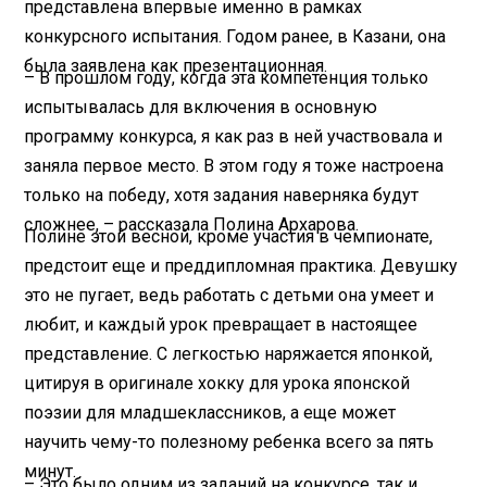
представлена впервые именно в рамках
конкурсного испытания. Годом ранее, в Казани, она
была заявлена как презентационная.
– В прошлом году, когда эта компетенция только
испытывалась для включения в основную
программу конкурса, я как раз в ней участвовала и
заняла первое место. В этом году я тоже настроена
только на победу, хотя задания наверняка будут
сложнее, – рассказала Полина Архарова.
Полине этой весной, кроме участия в чемпионате,
предстоит еще и преддипломная практика. Девушку
это не пугает, ведь работать с детьми она умеет и
любит, и каждый урок превращает в настоящее
представление. С легкостью наряжается японкой,
цитируя в оригинале хокку для урока японской
поэзии для младшеклассников, а еще может
научить чему-то полезному ребенка всего за пять
минут.
– Это было одним из заданий на конкурсе, так и