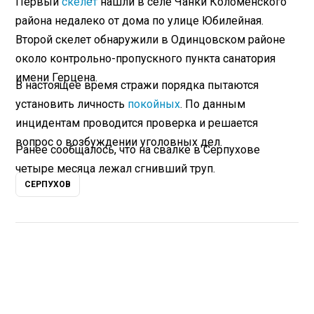
Первый
скелет
нашли в селе Чанки Коломенского
района недалеко от дома по улице Юбилейная.
Второй скелет обнаружили в Одинцовском районе
около контрольно-пропускного пункта санатория
имени Герцена.
В настоящее время стражи порядка пытаются
установить личность
покойных
. По данным
инцидентам проводится проверка и решается
вопрос о возбуждении уголовных дел.
Ранее сообщалось, что на свалке в Серпухове
четыре месяца лежал сгнивший труп.
СЕРПУХОВ