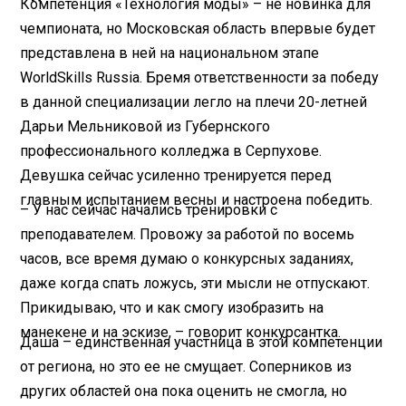
Компетенция «Технология моды» – не новинка для
чемпионата, но Московская область впервые будет
представлена в ней на национальном этапе
WorldSkills Russia. Бремя ответственности за победу
в данной специализации легло на плечи 20-летней
Дарьи Мельниковой из Губернского
профессионального колледжа в Серпухове.
Девушка сейчас усиленно тренируется перед
главным испытанием весны и настроена победить.
– У нас сейчас начались тренировки с
преподавателем. Провожу за работой по восемь
часов, все время думаю о конкурсных заданиях,
даже когда спать ложусь, эти мысли не отпускают.
Прикидываю, что и как смогу изобразить на
манекене и на эскизе, – говорит конкурсантка.
Даша – единственная участница в этой компетенции
от региона, но это ее не смущает. Соперников из
других областей она пока оценить не смогла, но