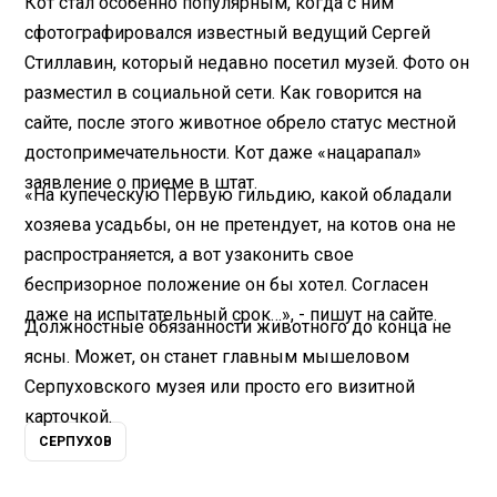
Кот стал особенно популярным, когда с ним
сфотографировался известный ведущий Сергей
Стиллавин, который недавно посетил музей. Фото он
разместил в социальной сети. Как говорится на
сайте, после этого животное обрело статус местной
достопримечательности. Кот даже «нацарапал»
заявление о приеме в штат.
«На купеческую Первую гильдию, какой обладали
хозяева усадьбы, он не претендует, на котов она не
распространяется, а вот узаконить свое
беспризорное положение он бы хотел. Согласен
даже на испытательный срок…», - пишут на сайте.
Должностные обязанности животного до конца не
ясны. Может, он станет главным мышеловом
Серпуховского музея или просто его визитной
карточкой.
СЕРПУХОВ