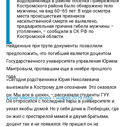
водохранилища в районе поселка Прибрежный
Костромского района было обнаружено тело
мужчины, на вид 60–65 лет. В ходе осмотра
места происшествия признаков
насильственной смерти не выявлено,
предварительная причина гибели мужчины –
утопление», – сообщили в СК РФ по
Костромской области.
Найденные при трупе документы позволили
предположить, что погибший является доцентом
Государственного университета управления Юрием
Мантровым, пропавшим еще в ноябре прошлого
года.
«Сегодня родственники Юрия Николаевича
выезжали в Кострому для опознания. Это оказался
он. Мы все в шоке», – рассказали студенты ГУУ.
Юрий Мантров исчез 1 ноября 2019 года.
Он отпросился с последней пары в университете и
уехал якобы домой. Но у себя дома в Люберцах, где
он жил с престарелой мамой и двумя братьями,
доцент так и не появился. Не пришел он на