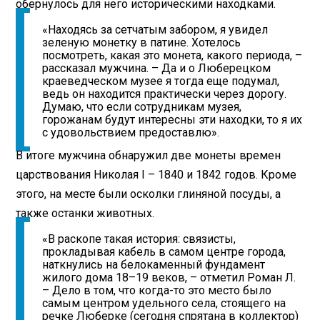
обернулось для него историческими находками.
«Находясь за сетчатым забором, я увидел
зеленую монетку в патине. Хотелось
посмотреть, какая это монета, какого периода, –
рассказал мужчина. – Да и о Люберецком
краеведческом музее я тогда еще подумал,
ведь он находится практически через дорогу.
Думаю, что если сотрудникам музея,
горожанам будут интересны эти находки, то я их
с удовольствием предоставлю».
В итоге мужчина обнаружил две монеты времен
царствования Николая I – 1840 и 1842 годов. Кроме
этого, на месте были осколки глиняной посуды, а
также останки животных.
«В раскопе такая история: связисты,
прокладывая кабель в самом центре города,
наткнулись на белокаменный фундамент
жилого дома 18–19 веков, – отметил Роман Л.
– Дело в том, что когда-то это место было
самым центром удельного села, стоящего на
речке Люберке (сегодня спрятана в коллектор)