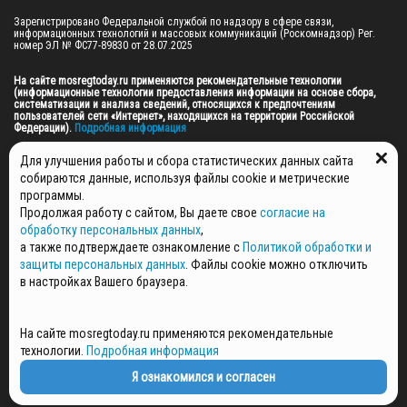
Зарегистрировано Федеральной службой по надзору в сфере связи, 
информационных технологий и массовых коммуникаций (Роскомнадзор) Рег. 
номер ЭЛ № ФС77-89830 от 28.07.2025

На сайте mosregtoday.ru применяются рекомендательные технологии 
(информационные технологии предоставления информации на основе сбора, 
систематизации и анализа сведений, относящихся к предпочтениям 
пользователей сети «Интернет», находящихся на территории Российской 
Федерации).
 Подробная информация
© 2026 ПРАВА НА ВСЕ МАТЕРИАЛЫ САЙТА ПРИНАДЛЕЖАТ ГАУ МО "ЦИФРОВЫЕ 
Для улучшения работы и сбора статистических данных сайта
МЕДИА" (ОГРН: 1255000059467).
собираются данные, используя файлы cookie и метрические
программы.
Продолжая работу с сайтом, Вы даете свое
согласие на
ПОЛИТИКА ОБРАБОТКИ И ЗАЩИТЫ ПЕРСОНАЛЬНЫХ ДАННЫХ
обработку персональных данных
,
НОВОСТИ
а также подтверждаете ознакомление с
Политикой обработки и
ГАЗЕТЫ
защиты персональных данных
. Файлы cookie можно отключить
РЕКЛАМОДАТЕЛЯМ
в настройках Вашего браузера.
КОНТАКТНАЯ ИНФОРМАЦИЯ
О РЕДАКЦИИ
На сайте mosregtoday.ru применяются рекомендательные
СПЕЦПРОЕКТЫ
технологии.
Подробная информация
СТАТЬИ
ПОЛИТИКА КОНФИДЕНЦИАЛЬНОСТИ
Я ознакомился и согласен