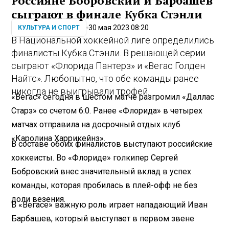
Россияне Бобровский и Барбашев
сыграют в финале Кубка Стэнли
30 мая 2023 08:20
КУЛЬТУРА И СПОРТ
В Национальной хоккейной лиге определились
финалисты Кубка Стэнли. В решающей серии
сыграют «Флорида Пантерз» и «Вегас Голден
Найтс». Любопытно, что обе команды ранее
никогда не выигрывали трофей.
«Вегас» сегодня в шестом матче разгромил «Даллас
Старз» со счетом 6:0. Ранее «Флорида» в четырех
матчах отправила на досрочный отдых клуб
«Каролина Харрикейнз».
В составе обоих финалистов выступают российские
хоккеисты. Во «Флориде» голкипер Сергей
Бобровский внес значительный вклад в успех
команды, которая пробилась в плей-офф не без
доли везения.
В «Вегасе» важную роль играет нападающий Иван
Барбашев, который выступает в первом звене