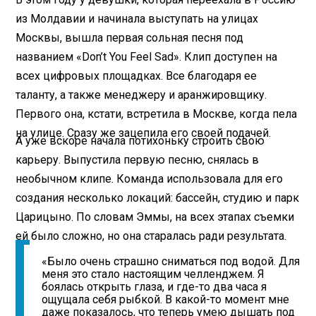
из Молдавии и начинала выступать на улицах
Москвы, вышла первая сольная песня под
названием «Don’t You Feel Sad». Клип доступен на
всех цифровых площадках. Все благодаря ее
таланту, а также менеджеру и аранжировщику.
Первого она, кстати, встретила в Москве, когда пела
на улице. Сразу же зацепила его своей подачей.
А уже вскоре начала потихоньку строить свою
карьеру. Выпустила первую песню, снялась в
необычном клипе. Команда использовала для его
создания несколько локаций: бассейн, студию и парк
Царицыно. По словам Эммы, на всех этапах съемки
ей было сложно, но она старалась ради результата.
«Было очень страшно сниматься под водой. Для
меня это стало настоящим челленджем. Я
боялась открыть глаза, и где-то два часа я
ощущала себя рыбкой. В какой-то момент мне
даже показалось, что теперь умею дышать под