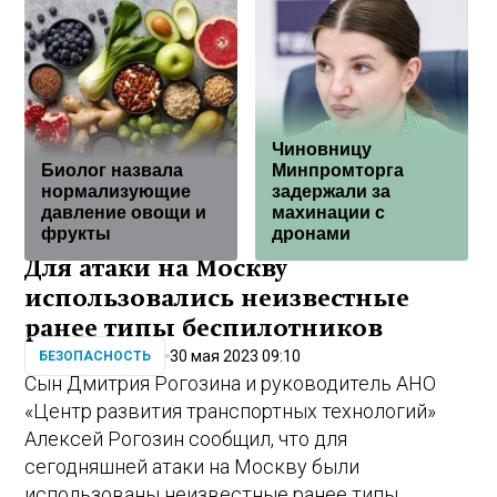
Чиновницу
Биолог назвала
Минпромторга
нормализующие
задержали за
давление овощи и
махинации с
фрукты
дронами
Для атаки на Москву
использовались неизвестные
ранее типы беспилотников
30 мая 2023 09:10
БЕЗОПАСНОСТЬ
Сын Дмитрия Рогозина и руководитель АНО
«Центр развития транспортных технологий»
Алексей Рогозин сообщил, что для
сегодняшней атаки на Москву были
использованы неизвестные ранее типы