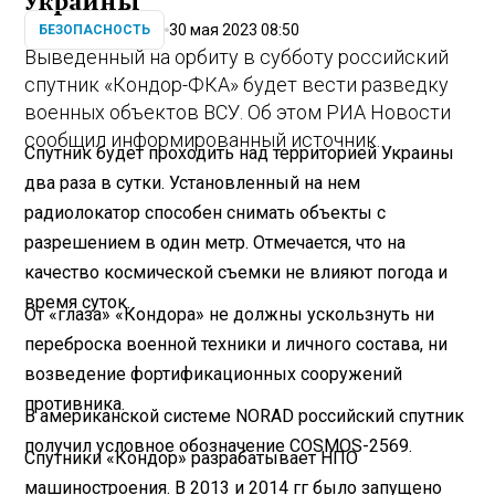
Украины
30 мая 2023 08:50
БЕЗОПАСНОСТЬ
Выведенный на орбиту в субботу российский
спутник «Кондор-ФКА» будет вести разведку
военных объектов ВСУ. Об этом РИА Новости
сообщил информированный источник.
Спутник будет проходить над территорией Украины
два раза в сутки. Установленный на нем
радиолокатор способен снимать объекты с
разрешением в один метр. Отмечается, что на
качество космической съемки не влияют погода и
время суток.
От «глаза» «Кондора» не должны ускользнуть ни
переброска военной техники и личного состава, ни
возведение фортификационных сооружений
противника.
В американской системе NORAD российский спутник
получил условное обозначение COSMOS-2569.
Спутники «Кондор» разрабатывает НПО
машиностроения. В 2013 и 2014 гг было запущено