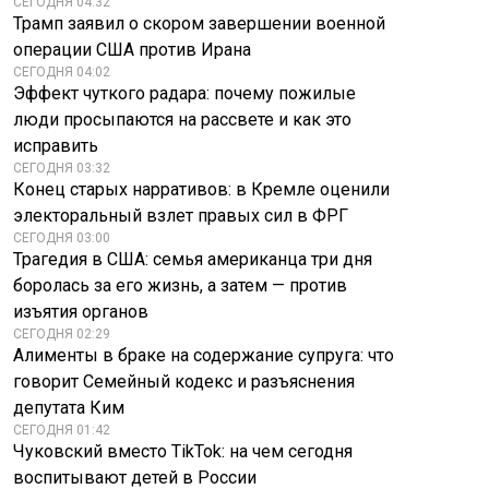
СЕГОДНЯ 04:32
Трамп заявил о скором завершении военной
операции США против Ирана
СЕГОДНЯ 04:02
Эффект чуткого радара: почему пожилые
люди просыпаются на рассвете и как это
исправить
СЕГОДНЯ 03:32
Конец старых нарративов: в Кремле оценили
электоральный взлет правых сил в ФРГ
СЕГОДНЯ 03:00
Трагедия в США: семья американца три дня
боролась за его жизнь, а затем — против
изъятия органов
СЕГОДНЯ 02:29
Алименты в браке на содержание супруга: что
говорит Семейный кодекс и разъяснения
депутата Ким
СЕГОДНЯ 01:42
Чуковский вместо TikTok: на чем сегодня
воспитывают детей в России