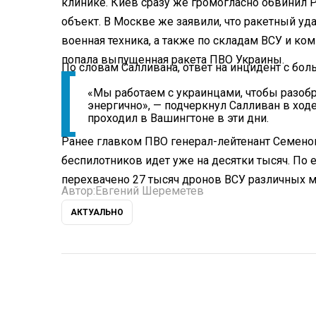
клинике. Киев сразу же громогласно обвинил 
объект. В Москве же заявили, что ракетный уда
военная техника, а также по складам ВСУ и к
попала выпущенная ракета ПВО Украины.
По словам Салливана, ответ на инцидент с бо
«Мы работаем с украинцами, чтобы разобра
энергично», — подчеркнул Салливан в ход
проходил в Вашингтоне в эти дни.
Ранее главком ПВО генерал-лейтенант Семенов
беспилотников идет уже на десятки тысяч. По 
перехвачено 27 тысяч дронов ВСУ различных м
Автор:
Евгений Шереметев
АКТУАЛЬНО