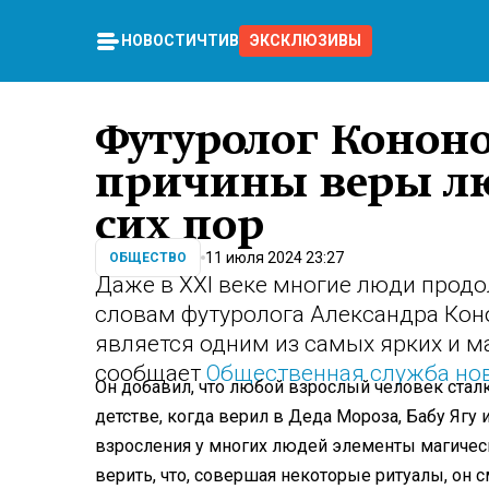
НОВОСТИ
ЧТИВО
ЭКСКЛЮЗИВЫ
Футуролог Конон
причины веры лю
сих пор
11 июля 2024 23:27
ОБЩЕСТВО
Даже в XXI веке многие люди продо
словам футуролога Александра Ко
является одним из самых ярких и м
сообщает
Общественная служба но
Он добавил, что любой взрослый человек стал
детстве, когда верил в Деда Мороза, Бабу Ягу 
взросления у многих людей элементы магичес
верить, что, совершая некоторые ритуалы, он 