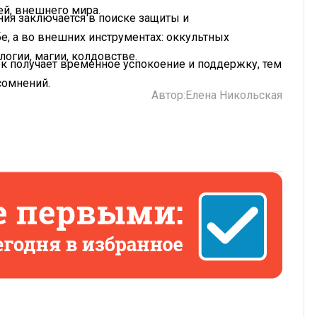
ей, внешнего мира.
ия заключается в поиске защиты и
е, а во внешних инструментах: оккультных
логии, магии, колдовстве.
ек получает временное успокоение и поддержку, тем
сомнений.
Автор:
Елена Никольская