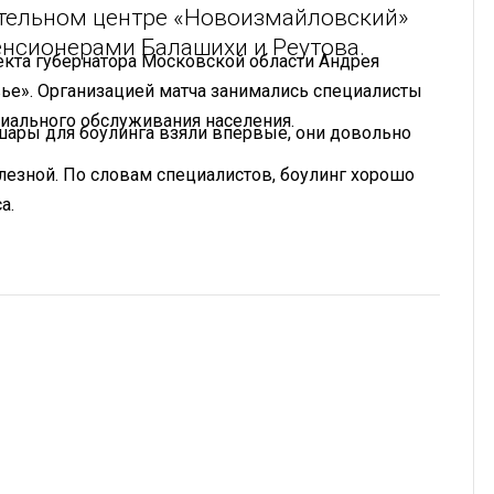
тельном центре «Новоизмайловский»
енсионерами Балашихи и Реутова.
кта губернатора Московской области Андрея
ье». Организацией матча занимались специалисты
иального обслуживания населения.
 шары для боулинга взяли впервые, они довольно
олезной. По словам специалистов, боулинг хорошо
а.