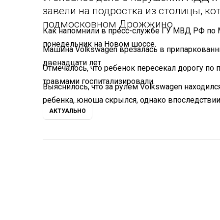
завели на подростка из столицы, к
подмосковном Дрожжино.
Как напомнили в пресс-службе ГУ МВД РФ по 
понедельник на Новом шоссе.
Машина Volkswagen врезалась в припаркованны
двенадцати лет.
Отмечалось, что ребенок пересекал дорогу по 
травмами госпитализировали.
Выяснилось, что за рулем Volkswagen находилс
ребенка, юноша скрылся, однако впоследствии 
АКТУАЛЬНО