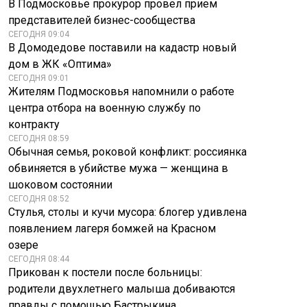
В Подмосковье прокурор провел прием
представителей бизнес-сообщества
СЕГОДНЯ 09:04
В Домодедове поставили на кадастр новый
дом в ЖК «Оптима»
СЕГОДНЯ 09:01
Жителям Подмосковья напомнили о работе
центра отбора на военную службу по
контракту
СЕГОДНЯ 08:59
Обычная семья, роковой конфликт: россиянка
обвиняется в убийстве мужа — женщина в
шоковом состоянии
СЕГОДНЯ 08:52
Стулья, столы и кучи мусора: блогер удивлена
появлением лагеря бомжей на Красном
озере
СЕГОДНЯ 08:44
Прикован к постели после больницы:
родители двухлетнего малыша добиваются
правды с помощью Бастрыкина