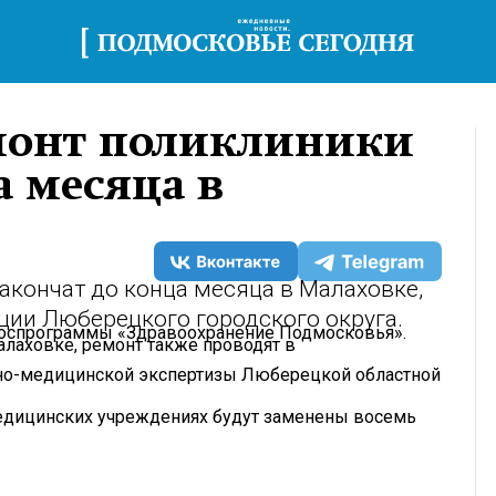
монт поликлиники
а месяца в
кончат до конца месяца в Малаховке,
ции Люберецкого городского округа.
госпрограммы «Здравоохранение Подмосковья».
алаховке, ремонт также проводят в
бно-медицинской экспертизы Люберецкой областной
 медицинских учреждениях будут заменены восемь