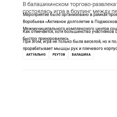
В балашихинском торгово-развлека
состоялась игра в боулинг между п
Мероприятие было организовано в рамках прое
Воробьева «Активное долголетие в Подмосков
Межмуниципального комплексного центра соц
Как отмечается, хотя большинство участников
быстро приноровились.
При этом, игра не только была веселой, но и п
прорабатывает мышцы рук и плечевого корпус
АКТУАЛЬНО
РЕУТОВ
БАЛАШИХА