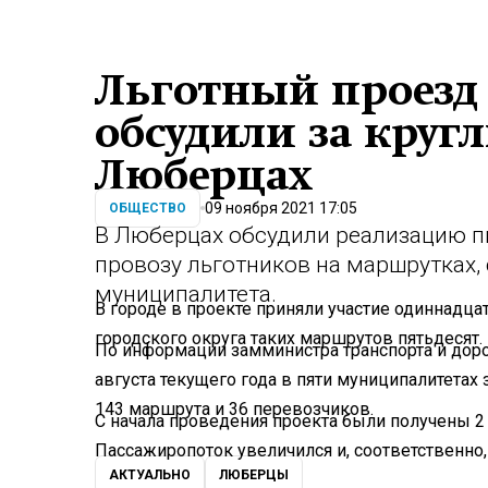
Льготный проезд
обсудили за круг
Люберцах
09 ноября 2021 17:05
ОБЩЕСТВО
В Люберцах обсудили реализацию п
провозу льготников на маршрутках
муниципалитета.
В городе в проекте приняли участие одиннадца
городского округа таких маршрутов пятьдесят.
По информации замминистра транспорта и дор
августа текущего года в пяти муниципалитетах
143 маршрута и 36 перевозчиков.
С начала проведения проекта были получены 2
Пассажиропоток увеличился и, соответственно
АКТУАЛЬНО
ЛЮБЕРЦЫ