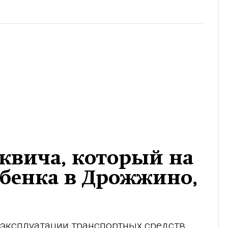
сквича, который на
ебенка в Дрожжино,
 эксплуатации транспортных средств