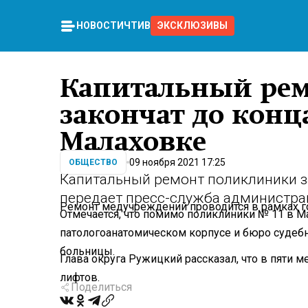
НОВОСТИ
ЧТИВО
ЭКСКЛЮЗИВЫ
Капитальный ре
закончат до конц
Малаховке
09 ноября 2021 17:25
ОБЩЕСТВО
Капитальный ремонт поликлиники за
передает пресс-служба администра
Ремонт медучреждений проводится в рамках 
Отмечается, что помимо поликлиники № 11 в М
патологоанатомическом корпусе и бюро суде
больницы.
Глава округа Ружицкий рассказал, что в пяти
лифтов.
Поделиться