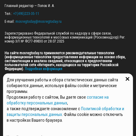
Главный редактор — Попов И. А.

Тел.: 
+7(495)223-35-11
E-mail: 
mosregtoday@mosregtoday.ru
Зарегистрировано Федеральной службой по надзору в сфере связи, 
информационных технологий и массовых коммуникаций (Роскомнадзор) Рег. 
номер ЭЛ № ФС77-89830 от 28.07.2025

На сайте mosregtoday.ru применяются рекомендательные технологии 
(информационные технологии предоставления информации на основе сбора, 
систематизации и анализа сведений, относящихся к предпочтениям 
пользователей сети «Интернет», находящихся на территории Российской 
Федерации).
 Подробная информация
© 2026 ПРАВА НА ВСЕ МАТЕРИАЛЫ САЙТА ПРИНАДЛЕЖАТ ГАУ МО "ЦИФРОВЫЕ 
Для улучшения работы и сбора статистических данных сайта
МЕДИА" (ОГРН: 1255000059467).
собираются данные, используя файлы cookie и метрические
программы.
Продолжая работу с сайтом, Вы даете свое
согласие на
ПОЛИТИКА ОБРАБОТКИ И ЗАЩИТЫ ПЕРСОНАЛЬНЫХ ДАННЫХ
обработку персональных данных
,
НОВОСТИ
а также подтверждаете ознакомление с
Политикой обработки и
ГАЗЕТЫ
защиты персональных данных
. Файлы cookie можно отключить
РЕКЛАМОДАТЕЛЯМ
в настройках Вашего браузера.
КОНТАКТНАЯ ИНФОРМАЦИЯ
О РЕДАКЦИИ