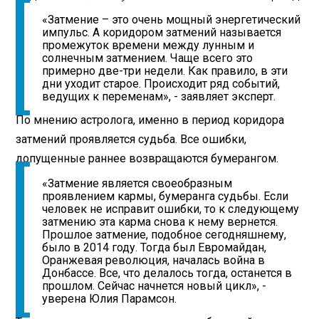
«Затмение – это очень мощный энергетический
импульс. А коридором затмений называется
промежуток времени между лунным и
солнечным затмением. Чаще всего это
примерно две-три недели. Как правило, в эти
дни уходит старое. Происходит ряд событий,
ведущих к переменам», - заявляет эксперт.
По мнению астролога, именно в период коридора
затмений проявляется судьба. Все ошибки,
допущенные раннее возвращаются бумерангом.
«Затмение является своеобразным
проявлением кармы, бумеранга судьбы. Если
человек не исправит ошибки, то к следующему
затмению эта карма снова к нему вернется.
Прошлое затмение, подобное сегодняшнему,
было в 2014 году. Тогда был Евромайдан,
Оранжевая революция, началась война в
Донбассе. Все, что делалось тогда, останется в
прошлом. Сейчас начнется новый цикл», -
уверена Юлия Парамсон.