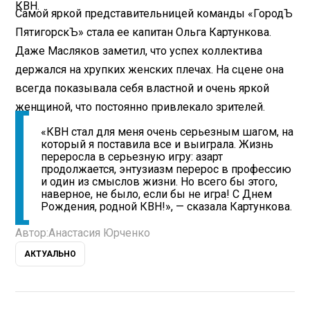
КВН.
Самой яркой представительницей команды «ГородЪ
ПятигорскЪ» стала ее капитан Ольга Картункова.
Даже Масляков заметил, что успех коллектива
держался на хрупких женских плечах. На сцене она
всегда показывала себя властной и очень яркой
женщиной, что постоянно привлекало зрителей.
«КВН стал для меня очень серьезным шагом, на
который я поставила все и выиграла. Жизнь
переросла в серьезную игру: азарт
продолжается, энтузиазм перерос в профессию
и один из смыслов жизни. Но всего бы этого,
наверное, не было, если бы не игра! С Днем
Рождения, родной КВН!», — сказала Картункова.
Автор:
Анастасия Юрченко
АКТУАЛЬНО