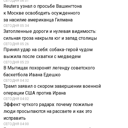
СЕГОДНЯ 06:01
Reuters узнал о просьбе Вашингтона
к Москве освободить осужденного
за насилие американца Гилмана
СЕГОДНЯ 05:34
Затопленные дороги и нулевая видимость:
сильная гроза накрыла юг и запад столицы
СЕГОДНЯ 05:26
Принял удар на себя: собака-герой чудом
выжила после схватки с медведем
СЕГОДНЯ 05:23
В Мытищах похоронят легенду советского
баскетбола Ивана Едешко
СЕГОДНЯ 04:32
Трамп заявил о скором завершении военной
операции США против Ирана
СЕГОДНЯ 04:02
Эффект чуткого радара: почему пожилые
люди просыпаются на рассвете и как это
исправить
СЕГОДНЯ 04:00