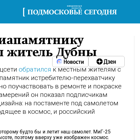
виапамятнику
л житель Дубны
оцсети
обратился
к местным жителям с
памятник истребителю-перехватчику
чно поучаствовать в ремонте и покраске
намерений он показал подписчикам
изайна: на постаменте под самолетом
одящее в космос, и российский
оторому будто бы и летит наш самолет. МиГ-25
ысоте, поэтому вверху уже изображен космос.