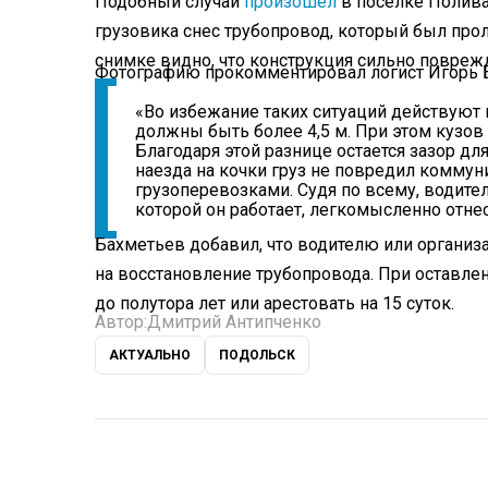
Подобный случай
произошел
в поселке Полива
грузовика снес трубопровод, который был прол
снимке видно, что конструкция сильно повреж
Фотографию прокомментировал логист Игорь 
«Во избежание таких ситуаций действуют
должны быть более 4,5 м. При этом кузо
Благодаря этой разнице остается зазор дл
наезда на кочки груз не повредил коммуни
грузоперевозками. Судя по всему, водите
которой он работает, легкомысленно отнес
Бахметьев добавил, что водителю или организа
на восстановление трубопровода. При оставле
до полутора лет или арестовать на 15 суток.
Автор:
Дмитрий Антипченко
АКТУАЛЬНО
ПОДОЛЬСК