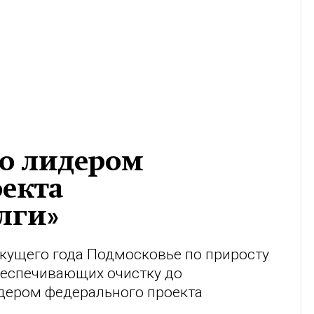
ло лидером
екта
лги»
екущего года Подмосковье по приросту
беспечивающих очистку до
идером федерального проекта