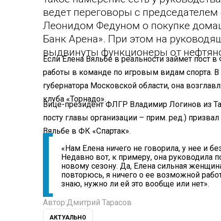
ведет переговоры с председателем 
Леонидом Федуном о покупке дома
Банк Арена». При этом на руковод
выдвинуты функционеры от нефтян
Если Елена Вяльбе в реальности займет пост в 
работы в команде по игровым видам спорта. В 
губернатора Московской области, она возглав
клуба «Торнадо».
Вице-президент ФЛГР Владимир Логинов из Та
посту главы организации – прим. ред.)
призвал 
Вяльбе в ФК «Спартак».
«Нам Елена ничего не говорила, у нее и бе
Недавно вот, к примеру, она руководила
новому сезону. Да, Елена сильная женщина
повторюсь, я ничего о ее возможной рабо
знаю, нужно ли ей это вообще или нет».
Автор:
Дмитрий Тарасов
АКТУАЛЬНО