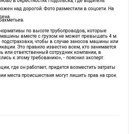
ново в окрестностях Подольска, где водитель
ожен над дорогой. Фото разместили в соцсети. На
дена.
Бахметьев.
 нормативы по высоте трубопроводов, которые
в машины вместе с грузом не может превышать 4 м.
я подстраховки, чтобы в случае заносов машины или
кации. Это правило известно всем, кто занимается
ль или ответственный сотрудник компании, в
лись к этому требованию», - пояснил эксперт.
ции, где он работает, придется возместить затраты
нии места происшествия могут лишить прав на срок