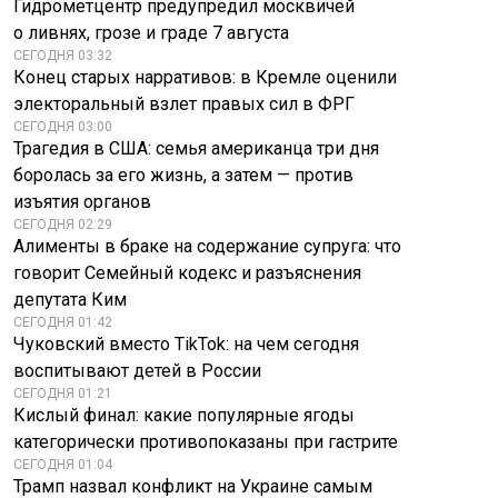
Гидрометцентр предупредил москвичей
о ливнях, грозе и граде 7 августа
СЕГОДНЯ 03:32
Конец старых нарративов: в Кремле оценили
электоральный взлет правых сил в ФРГ
СЕГОДНЯ 03:00
Трагедия в США: семья американца три дня
боролась за его жизнь, а затем — против
изъятия органов
СЕГОДНЯ 02:29
Алименты в браке на содержание супруга: что
говорит Семейный кодекс и разъяснения
депутата Ким
СЕГОДНЯ 01:42
Чуковский вместо TikTok: на чем сегодня
воспитывают детей в России
СЕГОДНЯ 01:21
Кислый финал: какие популярные ягоды
категорически противопоказаны при гастрите
СЕГОДНЯ 01:04
Трамп назвал конфликт на Украине самым