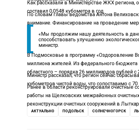
Как рассказали в Министерстве ЖКХ региона, 
составил 0,0548 кубометра в год.
По словам главы ведомства Антона Велиховског
внимание. Финансирование на проведение мер
«Мы продолжим нашу деятельность в данно
способствовать улучшению экологического
министр.
В Подмосковье в программу «Оздоровление Во
миллиона жителей. Из федерального бюджета 
областного – порядка 26 миллиардов рублей с 2
Министр рассказал, что регион сейчас сбрасыв
кубометров чистой воды, что сопоставимо с 7
Ранее в области реконструировали очистные с
работы на Щелковских межрайонных очистных 
реконструкции очистных сооружений в Лыткар
АКТУАЛЬНО
ПОДОЛЬСК
СОЛНЕЧНОГОРСК
Л