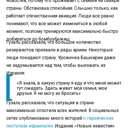
новостей, потому что проживает с семьей на севере
страны. Обстановка спокойная. Слышно только, как
работает отечественная авиация. Люди все равно
понимают, что все может измениться в любой
момент, поэтому тренируются максимально быстро
добираться до бомбоубежищ.
Гузаль рассказала, что большое количество
резервистов призвали в ряды армии. Некоторые
люди покидают страну. Уроженка Башкирии даже
не задумывается над тем, чтобы выезжать из
Израиля.
«Я знала, в какую страну я еду и что меня может
тут ожидать. Здесь живет моя семья, мои
друзья. Я не могу их бросить»
Гузаль рассказала, что ситуация в стране
максимально сплотила всех жителей. В социальных
сетях опубликовано много историй
о героических
поступках израильтян
. Издание «Новые известия»