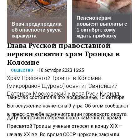
Пенсионерам
Врач предупредила
повысят выплаты с
об опасности укуса
1 октября: кому
каракурта
ждать прибавку
Глава Русской православной
церкви освятит храм Троицы в
Коломне
10 октября 2023 16:25
ОБЩЕСТВО
Храм Пресвятой Троицы в Коломне
(микрорайон Щурово) освятит Святейший
Патриарх Московский и всея Руси Кирилл.
Таинство состоится в это воскресенье, 15 октября.
Богослужение начнется в 9 утра. Об этом сообщают
в пресс-службе администрации городского округа.
Дату постройки современного каменного храма
Пресвятой Троицы ученые относят к концу XIX –
началу XX вв. Во время СССР церковь закрыли.