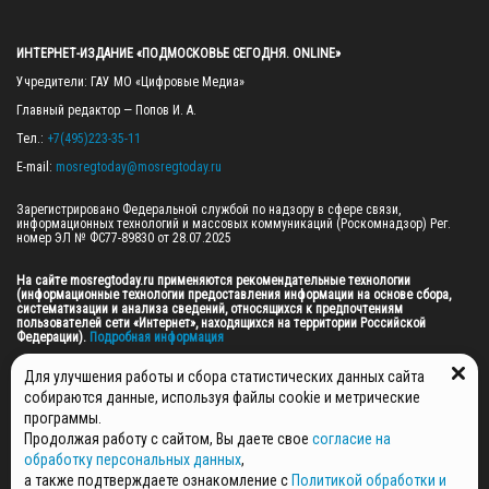
ИНТЕРНЕТ-ИЗДАНИЕ «ПОДМОСКОВЬЕ СЕГОДНЯ. ONLINE»
Учредители: ГАУ МО «Цифровые Медиа»

Главный редактор — Попов И. А.

Тел.: 
+7(495)223-35-11
E-mail: 
mosregtoday@mosregtoday.ru
Зарегистрировано Федеральной службой по надзору в сфере связи, 
информационных технологий и массовых коммуникаций (Роскомнадзор) Рег. 
номер ЭЛ № ФС77-89830 от 28.07.2025

На сайте mosregtoday.ru применяются рекомендательные технологии 
(информационные технологии предоставления информации на основе сбора, 
систематизации и анализа сведений, относящихся к предпочтениям 
пользователей сети «Интернет», находящихся на территории Российской 
Федерации).
 Подробная информация
© 2026 ПРАВА НА ВСЕ МАТЕРИАЛЫ САЙТА ПРИНАДЛЕЖАТ ГАУ МО "ЦИФРОВЫЕ 
Для улучшения работы и сбора статистических данных сайта
МЕДИА" (ОГРН: 1255000059467).
собираются данные, используя файлы cookie и метрические
программы.
Продолжая работу с сайтом, Вы даете свое
согласие на
ПОЛИТИКА ОБРАБОТКИ И ЗАЩИТЫ ПЕРСОНАЛЬНЫХ ДАННЫХ
обработку персональных данных
,
НОВОСТИ
а также подтверждаете ознакомление с
Политикой обработки и