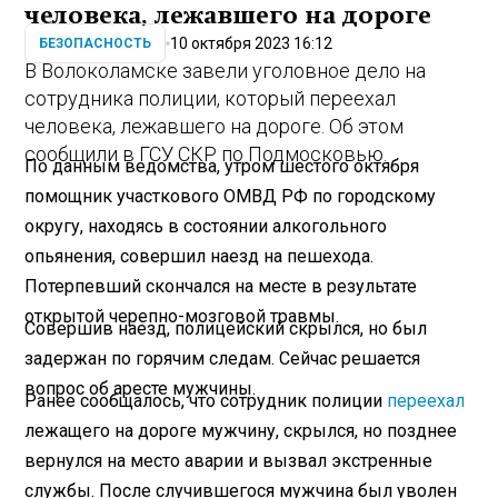
человека, лежавшего на дороге
10 октября 2023 16:12
БЕЗОПАСНОСТЬ
В Волоколамске завели уголовное дело на
сотрудника полиции, который переехал
человека, лежавшего на дороге. Об этом
сообщили в ГСУ СКР по Подмосковью.
По данным ведомства, утром шестого октября
помощник участкового ОМВД РФ по городскому
округу, находясь в состоянии алкогольного
опьянения, совершил наезд на пешехода.
Потерпевший скончался на месте в результате
открытой черепно-мозговой травмы.
Совершив наезд, полицейский скрылся, но был
задержан по горячим следам. Сейчас решается
вопрос об аресте мужчины.
Ранее сообщалось, что сотрудник полиции
переехал
лежащего на дороге мужчину, скрылся, но позднее
вернулся на место аварии и вызвал экстренные
службы. После случившегося мужчина был уволен