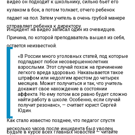
видео он подходит к школьнику, сильно бьет его
кулаком в бок, а потом толкает, отчего ребенок
падает на пол. Затем учитель в очень грубой манере
отправляет ребенка к директору.
Инцидент на видео записал один из очевидцев.
Причина, по которой преподаватель вышел из себя,
остается неизвестной.
«В России много уголовных статей, под которые
подпадают побои несовершеннолетних
взрослыми. Этот случай похож на причинение
легкого вреда здоровью. Наказывается такое
штрафом или недолгим арестом до четырех
месяцев. Может получиться и так, что учитель
докажет свое нахождение в состоянии
аффекта. Но ему потом все равно будет сложно
найти работу в школе. Особенно, если случай
получит резонанс», — считает юрист Сергей
Юдин.
Как стало известно позднее, что педагог спустя
несколько часов после инцидента был уволен.
Будьте в курсе всех главных новостей — читайте