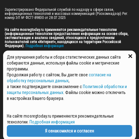
Зарегистрировано Федеральной службой по надзору в сфере связи, 
информационных технологий и массовых коммуникаций (Роскомнадзор) Рег. 
номер ЭЛ № ФС77-89830 от 28.07.2025

На сайте mosregtoday.ru применяются рекомендательные технологии 
(информационные технологии предоставления информации на основе сбора, 
систематизации и анализа сведений, относящихся к предпочтениям 
пользователей сети «Интернет», находящихся на территории Российской 
Федерации).
 Подробная информация
© 2026 ПРАВА НА ВСЕ МАТЕРИАЛЫ САЙТА ПРИНАДЛЕЖАТ ГАУ МО "ЦИФРОВЫЕ 
Для улучшения работы и сбора статистических данных сайта
МЕДИА" (ОГРН: 1255000059467).
собираются данные, используя файлы cookie и метрические
программы.
Продолжая работу с сайтом, Вы даете свое
согласие на
ПОЛИТИКА ОБРАБОТКИ И ЗАЩИТЫ ПЕРСОНАЛЬНЫХ ДАННЫХ
обработку персональных данных
,
НОВОСТИ
а также подтверждаете ознакомление с
Политикой обработки и
ГАЗЕТЫ
защиты персональных данных
. Файлы cookie можно отключить
РЕКЛАМОДАТЕЛЯМ
в настройках Вашего браузера.
КОНТАКТНАЯ ИНФОРМАЦИЯ
О РЕДАКЦИИ
На сайте mosregtoday.ru применяются рекомендательные
СПЕЦПРОЕКТЫ
технологии.
Подробная информация
СТАТЬИ
ПОЛИТИКА КОНФИДЕНЦИАЛЬНОСТИ
Я ознакомился и согласен