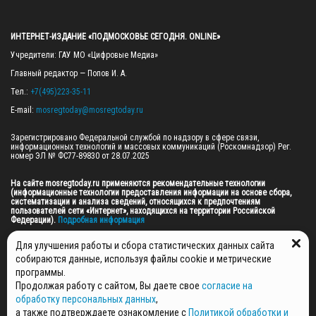
ИНТЕРНЕТ-ИЗДАНИЕ «ПОДМОСКОВЬЕ СЕГОДНЯ. ONLINE»
Учредители: ГАУ МО «Цифровые Медиа»

Главный редактор — Попов И. А.

Тел.: 
+7(495)223-35-11
E-mail: 
mosregtoday@mosregtoday.ru
Зарегистрировано Федеральной службой по надзору в сфере связи, 
информационных технологий и массовых коммуникаций (Роскомнадзор) Рег. 
номер ЭЛ № ФС77-89830 от 28.07.2025

На сайте mosregtoday.ru применяются рекомендательные технологии 
(информационные технологии предоставления информации на основе сбора, 
систематизации и анализа сведений, относящихся к предпочтениям 
пользователей сети «Интернет», находящихся на территории Российской 
Федерации).
 Подробная информация
© 2026 ПРАВА НА ВСЕ МАТЕРИАЛЫ САЙТА ПРИНАДЛЕЖАТ ГАУ МО "ЦИФРОВЫЕ 
Для улучшения работы и сбора статистических данных сайта
МЕДИА" (ОГРН: 1255000059467).
собираются данные, используя файлы cookie и метрические
программы.
Продолжая работу с сайтом, Вы даете свое
согласие на
ПОЛИТИКА ОБРАБОТКИ И ЗАЩИТЫ ПЕРСОНАЛЬНЫХ ДАННЫХ
обработку персональных данных
,
НОВОСТИ
а также подтверждаете ознакомление с
Политикой обработки и