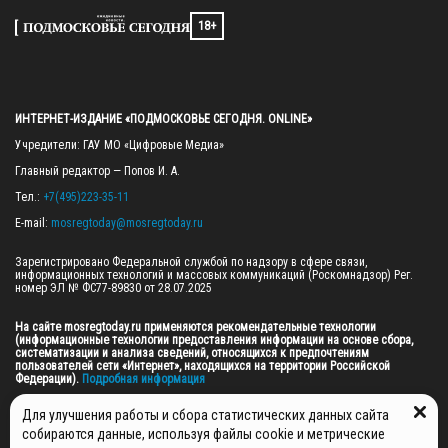
18+
ИНТЕРНЕТ-ИЗДАНИЕ «ПОДМОСКОВЬЕ СЕГОДНЯ. ONLINE»
Учредители: ГАУ МО «Цифровые Медиа»

Главный редактор — Попов И. А.

Тел.: 
+7(495)223-35-11
E-mail: 
mosregtoday@mosregtoday.ru
Зарегистрировано Федеральной службой по надзору в сфере связи, 
информационных технологий и массовых коммуникаций (Роскомнадзор) Рег. 
номер ЭЛ № ФС77-89830 от 28.07.2025

На сайте mosregtoday.ru применяются рекомендательные технологии 
(информационные технологии предоставления информации на основе сбора, 
систематизации и анализа сведений, относящихся к предпочтениям 
пользователей сети «Интернет», находящихся на территории Российской 
Федерации).
 Подробная информация
© 2026 ПРАВА НА ВСЕ МАТЕРИАЛЫ САЙТА ПРИНАДЛЕЖАТ ГАУ МО "ЦИФРОВЫЕ 
Для улучшения работы и сбора статистических данных сайта
МЕДИА" (ОГРН: 1255000059467).
собираются данные, используя файлы cookie и метрические