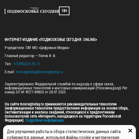
18+
ИНТЕРНЕТ-ИЗДАНИЕ «ПОДМОСКОВЬЕ СЕГОДНЯ. ONLINE»
Учредители: ГАУ МО «Цифровые Медиа»

Главный редактор — Попов И. А.

Тел.: 
+7(495)223-35-11
E-mail: 
mosregtoday@mosregtoday.ru
Зарегистрировано Федеральной службой по надзору в сфере связи, 
информационных технологий и массовых коммуникаций (Роскомнадзор) Рег. 
номер ЭЛ № ФС77-89830 от 28.07.2025

На сайте mosregtoday.ru применяются рекомендательные технологии 
(информационные технологии предоставления информации на основе сбора, 
систематизации и анализа сведений, относящихся к предпочтениям 
пользователей сети «Интернет», находящихся на территории Российской 
Федерации).
 Подробная информация
© 2026 ПРАВА НА ВСЕ МАТЕРИАЛЫ САЙТА ПРИНАДЛЕЖАТ ГАУ МО "ЦИФРОВЫЕ 
Для улучшения работы и сбора статистических данных сайта
МЕДИА" (ОГРН: 1255000059467).
собираются данные, используя файлы cookie и метрические