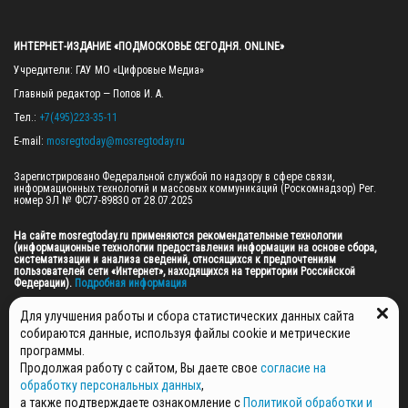
ИНТЕРНЕТ-ИЗДАНИЕ «ПОДМОСКОВЬЕ СЕГОДНЯ. ONLINE»
Учредители: ГАУ МО «Цифровые Медиа»

Главный редактор — Попов И. А.

Тел.: 
+7(495)223-35-11
E-mail: 
mosregtoday@mosregtoday.ru
Зарегистрировано Федеральной службой по надзору в сфере связи, 
информационных технологий и массовых коммуникаций (Роскомнадзор) Рег. 
номер ЭЛ № ФС77-89830 от 28.07.2025

На сайте mosregtoday.ru применяются рекомендательные технологии 
(информационные технологии предоставления информации на основе сбора, 
систематизации и анализа сведений, относящихся к предпочтениям 
пользователей сети «Интернет», находящихся на территории Российской 
Федерации).
 Подробная информация
© 2026 ПРАВА НА ВСЕ МАТЕРИАЛЫ САЙТА ПРИНАДЛЕЖАТ ГАУ МО "ЦИФРОВЫЕ 
Для улучшения работы и сбора статистических данных сайта
МЕДИА" (ОГРН: 1255000059467).
собираются данные, используя файлы cookie и метрические
программы.
Продолжая работу с сайтом, Вы даете свое
согласие на
ПОЛИТИКА ОБРАБОТКИ И ЗАЩИТЫ ПЕРСОНАЛЬНЫХ ДАННЫХ
обработку персональных данных
,
НОВОСТИ
а также подтверждаете ознакомление с
Политикой обработки и