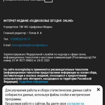
ИНТЕРНЕТ-ИЗДАНИЕ «ПОДМОСКОВЬЕ СЕГОДНЯ. ONLINE»
Учредители: ГАУ МО «Цифровые Медиа»

Главный редактор — Попов И. А.

Тел.: 
+7(495)223-35-11
E-mail: 
mosregtoday@mosregtoday.ru
Зарегистрировано Федеральной службой по надзору в сфере связи, 
информационных технологий и массовых коммуникаций (Роскомнадзор) Рег. 
номер ЭЛ № ФС77-89830 от 28.07.2025

На сайте mosregtoday.ru применяются рекомендательные технологии 
(информационные технологии предоставления информации на основе сбора, 
систематизации и анализа сведений, относящихся к предпочтениям 
пользователей сети «Интернет», находящихся на территории Российской 
Федерации).
 Подробная информация
© 2026 ПРАВА НА ВСЕ МАТЕРИАЛЫ САЙТА ПРИНАДЛЕЖАТ ГАУ МО "ЦИФРОВЫЕ 
Для улучшения работы и сбора статистических данных сайта
МЕДИА" (ОГРН: 1255000059467).
собираются данные, используя файлы cookie и метрические
программы.
Продолжая работу с сайтом, Вы даете свое
согласие на