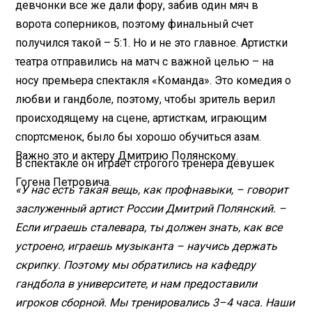
девчонки все же дали фору, забив один мяч в
ворота соперников, поэтому финальный счет
получился такой – 5:1. Но и не это главное. Артистки
театра отправились на матч с важной целью – на
носу премьера спектакля «Команда». Это комедия о
любви и гандболе, поэтому, чтобы зритель верил
происходящему на сцене, артисткам, играющим
спортсменок, было бы хорошо обучиться азам.
Важно это и актеру Дмитрию Полянскому.
В спектакле он играет строгого тренера девушек
Гогена Петровича.
«У нас есть такая вещь, как профнавыки, – говорит
заслуженный артист России Дмитрий Полянский. –
Если играешь сталевара, ты должен знать, как все
устроено, играешь музыканта – научись держать
скрипку. Поэтому мы обратились на кафедру
гандбола в университете, и нам предоставили
игроков сборной. Мы тренировались 3–4 часа. Наши