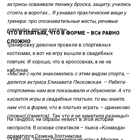
актрисы осваивали технику броска, защиту, учились
стоять в воротах… Я узнавал практические вещи у
тренера: про опознавательные жесты, речевые
команды, другие детали».
ЧТО В ПЛАТЬЯХ, ЧТО В ФОРМЕ – ВСё РАВНО
СЛОЖНО
Тренировку девочки провели в спортивных
костюмах, а вот на игру вышли в свадебных
платьях. И хорошо, что в кроссовках, а не на
каблуках.
«Мы же с нуля знакомились с этим видом спорта, –
делится актриса Елизавета Пясковская. – Ребята-
спортсмены нам все показывали и объясняли. А что
касается игры в свадебных платьях, то вы знаете,
нам что в форме, что в платьях играть – одинаково
сложно! (смеется). Так что я не заметила разницы!»
Ни гандбол, ни образы невест в этой истории
неспроста. В основе спектакля – пьеса «Команда»
драматурга Семена Злотникова.
«1980 год. Летние Олимпийские игры в Москве, –