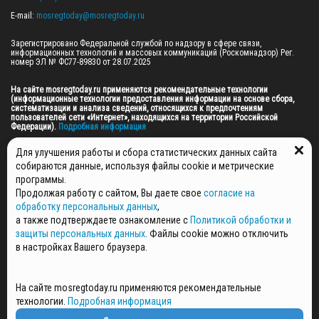
E-mail: 
mosregtoday@mosregtoday.ru
Зарегистрировано Федеральной службой по надзору в сфере связи, 
информационных технологий и массовых коммуникаций (Роскомнадзор) Рег. 
номер ЭЛ № ФС77-89830 от 28.07.2025

На сайте mosregtoday.ru применяются рекомендательные технологии 
(информационные технологии предоставления информации на основе сбора, 
систематизации и анализа сведений, относящихся к предпочтениям 
пользователей сети «Интернет», находящихся на территории Российской 
Федерации).
 Подробная информация
© 2026 ПРАВА НА ВСЕ МАТЕРИАЛЫ САЙТА ПРИНАДЛЕЖАТ ГАУ МО "ЦИФРОВЫЕ 
Для улучшения работы и сбора статистических данных сайта
МЕДИА" (ОГРН: 1255000059467).
собираются данные, используя файлы cookie и метрические
программы.
Продолжая работу с сайтом, Вы даете свое
согласие на
ПОЛИТИКА ОБРАБОТКИ И ЗАЩИТЫ ПЕРСОНАЛЬНЫХ ДАННЫХ
обработку персональных данных
,
НОВОСТИ
а также подтверждаете ознакомление с
Политикой обработки и
ГАЗЕТЫ
защиты персональных данных
. Файлы cookie можно отключить
РЕКЛАМОДАТЕЛЯМ
в настройках Вашего браузера.
КОНТАКТНАЯ ИНФОРМАЦИЯ
О РЕДАКЦИИ
На сайте mosregtoday.ru применяются рекомендательные
СПЕЦПРОЕКТЫ
технологии.
Подробная информация
СТАТЬИ