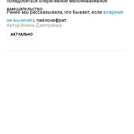
понадобиться оперативное малоинвазивное
вмешательство.
Ранее мы рассказывали, что бывает, если
вовремя
не вылечить
пиелонефрит.
Автор:
Алина Дмитриева
АКТУАЛЬНО