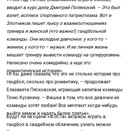
вводит в курс дела Дмитрий Полянский. – Это был
взлет, всплеск спортивного патриотизма. Вот и
Злотников пишет пьесу о взаимоотношениях
тренера и женской (что важно!) гандбольной
команды. Они молодые девчонки: у кого-то –
женихи, у кого-то – мужья. И их личная жизнь
мешает тренеру вывести команду на суперуровень.
Написано очень комедийно, а еще это
романтическая история».
«Я бы даже сказала, что это не столько история про
гандбол, сколько про романтику, – продолжает
Елизавета Пясковская, играющая капитана команды
Тоню Кусакину. – Фишка в том, что все девочки из
команды хотят любви! Все мечтают когда-нибудь
выйти замуж и надеть белое платье».
Будут ли на сцене «ФЭСТа» актрисы играть в
гандбол в свадебном облачении, узнать можно