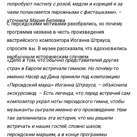
попробуют пастилу с розой, медом и корицей и за
чаем полакомятся пирожными с фисташками», –
уточнила Мария Беляева.
С персидскими мотивами разобрались, но почему
программа названа в честь произведения
австрийского композитора Иоганна Штрауса,
спросите вы. В музее рассказали, что вдохновились
необычным историческим случаем.
«Дело в том, что обычно представителей других
стран в Европе встречали гимном. Но почему-то
именно Насер ад-Дина приняли под композицию
«Персидский марш» Иоганна Штрауса, – объяснила
экскурсовод. – Есть легенда, что перед встречей сам
композитор украл ноты персидского гимна, чтобы
музыканты сыграли именно его произведение. Нам
так запомнилась эта история, что мы решили
встречать и наших гостей, словно шахов,
персидским маршем, а в конце программы