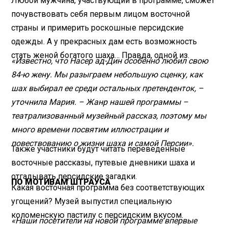
Любой мужчина, участвующий в программе, сможет
почувствовать себя первым лицом восточной
страны и примерить роскошные персидские
одежды. А у прекрасных дам есть возможность
стать женой богатого шаха… Правда, одной из.
«Известно, что Насер ад-Дин особенно любил свою
84-ю жену. Мы разыграем небольшую сценку, как
шах выбирал ее среди остальных претенденток, –
уточнила Мария. – Жанр нашей программы –
театрализованный музейный рассказ, поэтому мы
много времени посвятим иллюстрации и
повествованию о жизни шаха и самой Персии».
Также участники будут читать переведенные
восточные рассказы, путевые дневники шаха и
отгадывать персидские загадки.
ПО МОТИВАМ ШТРАУСА
Какая восточная программа без соответствующих
угощений? Музей выпустил специальную
коломенскую пастилу с персидским вкусом.
«Наши посетители на новой программе впервые