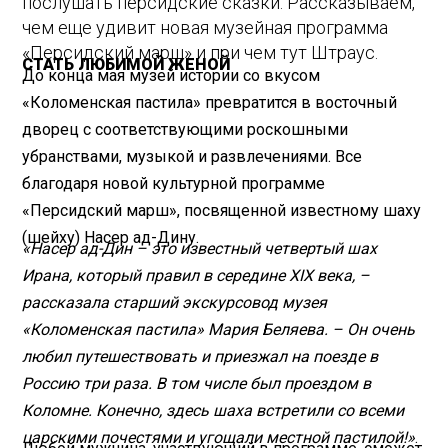
послушать персидские сказки. Рассказываем,
чем еще удивит новая музейная программа
«Персидский марш» и при чем тут Штраус.
СТАТЬ ЛЮБИМОЙ ЖЕНОЙ
До конца мая музей истории со вкусом
«Коломенская пастила» превратится в восточный
дворец с соответствующими роскошными
убранствами, музыкой и развлечениями. Все
благодаря новой культурной программе
«Персидский марш», посвященной известному шаху
(шейху) Насер ад-Дину.
«Насер ад-Дин – это известный четвертый шах
Ирана, который правил в середине XIX века, –
рассказала старший экскурсовод музея
«Коломенская пастила» Мария Беляева. – Он очень
любил путешествовать и приезжал на поезде в
Россию три раза. В том числе был проездом в
Коломне. Конечно, здесь шаха встретили со всеми
царскими почестями и угощали местной пастилой!»
.