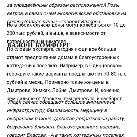
за определённым образом расположенной Розы
ветров, в связи с чем экологическая обстановка на
Северо-Западе лучше, - говорит Власова.
Но в обоих случаях цены могут колебаться от 10 до
200 тыс. рублей, и выше, в зависимости от
потребностей нанимателя.
ВАЖЕН КОМФОРТ
По словам эксперта, сегодня люди все больше
отдают предпочтение домам в благоустроенных
коттеджных поселках. Например, в Одинцовском
горокруге такие варианты предлагают от 70-80 тыс.
рублей в месяц. Примерно такие же цены в
Дмитрове, Химках, Лобне, Дмитрове. И, конечно,
чем дальше от Москвы, тем дешевле, и наоборот.
-Люди сейчас обращают большое внимание на
инфраструктуру, безопасность, медицину в
выбранном районе, удобство добраться на работу,
безусловно близость благоустроенного водоёма, -
говорит Власова. - А в таких коттеджных поселках,