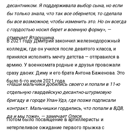
десантником. Я поддерживала выбор сына, но если
бы только знала, что так все обернется, то сделала
бы все возможное, чтобы изменить это. Но он всегда
с гордостью носил берет и военную форму», —
отмечает Вторушина.
В 2021 году Дмитрий закончил железнодорожный
колледж, где он учился после девятого класса, и
принялся исполнять мечту детства — отправился в
армию. У военкомата родные и друзья провожали
сразу двоих: Диму и его брата Антона Баженова. Это
было 6-го июля 2021 года.
«Наши мальчики добились своего и попали в 11-ю
отдельную гвардейскую десантно-штурмовую
бригаду в городе Улан-Удэ, где позже подписали
контракт. Мальчишки гордились, что попали в ВДВ,
да и мы тоже», — замечает Олеся.
Потом было посвящение в артиллеристы и
нетерпеливое ожидание первого прыжка с