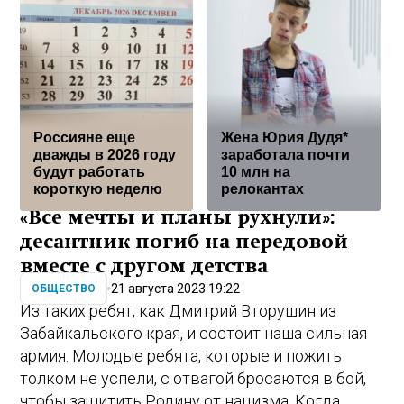
Россияне еще
Жена Юрия Дудя*
дважды в 2026 году
заработала почти
будут работать
10 млн на
короткую неделю
релокантах
«Все мечты и планы рухнули»:
десантник погиб на передовой
вместе с другом детства
21 августа 2023 19:22
ОБЩЕСТВО
Из таких ребят, как Дмитрий Вторушин из
Забайкальского края, и состоит наша сильная
армия. Молодые ребята, которые и пожить
толком не успели, с отвагой бросаются в бой,
чтобы защитить Родину от нацизма. Когда