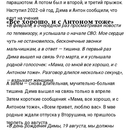
парашютом. А потом был и второй, и третий прыжок.
Наступил 2022-ой год, Дима и Антон сообщили, что
едут на учения.
«Все хорошо, и с Антоном тоже»
«В феврале, в очередной раз просматривая новости
по телевизору, я услышала о начале СВО. Мое сердце
чуть не остановилось, бесконечные звонки
мальчишкам, а в ответ — тишина. В первый раз
Дима вышел на связь 9-го марта, и я услышала
родной голосочек: «Мама, со мной все хорошо, и с
Антоном тоже». Разговор длился несколько секунд»,
— вздыхает женщина.
А затем — снова длительная, мучительно-больная
тишина. Дима вышел на связь только в апреле.
Затем короткие сообщения: «Мама, все хорошо, и с
Антоном тоже», «Всем привет, люблю вас». В мае
родные ждали отпуска у Вторушина, но пришлось
терпеть до августа.
«В день рождения Димы, 19 августа, мы должны