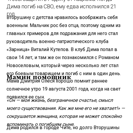
Дима погиб на СВО, ему едва исполнился 21
год.
Вторушину с детства нравилось воображать себя
военным. Мальчик рос без отца, поэтому одним из
главных примеров для подражания для него стал
руководитель военно-патриотического клуба
«Зарница» Виталий Кутепов. В клуб Дима попал в
свои 14 лет, и там же он познакомился с Романом
Новоселовым, который через несколько лет стал
его боевым товарищем и погиб с ним в один день.
Мамин помощник
Мама Дмитрия Олеся хорошо помнит раннее
солнечное утро 19 августа 2001 года, когда на свет
появился ее сын.
«Он — моя жизнь, безграничное счастье, смысл
моего существования. Как же мне его не хватает!» —
сокрушается женщина, которая не может спокойно
вспоминать о погибшем сыне.
Дима родился в городе Чите, но долго Вторушины