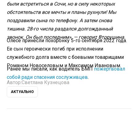
были встретиться в Сочи, но в силу некоторых
обстоятельств все мечты и планы рухнули! Мы
поздравили сына по телефону. А затем снова
тишина. 28-го числа раздался долгожданный
звонок. Он был последним», — говорит Вторушина.
Олесе принесли похоронку 5-го сентября 2022 года.
Ее сын героически погиб при исполнении
служебного долга вместе с боевыми товарищами
Романом Новоселовым и Максимом Ивановым.
Ранее мы писали, как водитель БМП
пожертвовал
собой ради спасения сослуживцев
.
Автор:
Светлана Кузнецова
АКТУАЛЬНО