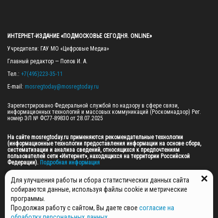
ИНТЕРНЕТ-ИЗДАНИЕ «ПОДМОСКОВЬЕ СЕГОДНЯ. ONLINE»
Учредители: ГАУ МО «Цифровые Медиа»

Главный редактор — Попов И. А.

Тел.: 
+7(495)223-35-11
E-mail: 
mosregtoday@mosregtoday.ru
Зарегистрировано Федеральной службой по надзору в сфере связи, 
информационных технологий и массовых коммуникаций (Роскомнадзор) Рег. 
номер ЭЛ № ФС77-89830 от 28.07.2025

На сайте mosregtoday.ru применяются рекомендательные технологии 
(информационные технологии предоставления информации на основе сбора, 
систематизации и анализа сведений, относящихся к предпочтениям 
пользователей сети «Интернет», находящихся на территории Российской 
Федерации).
 Подробная информация
© 2026 ПРАВА НА ВСЕ МАТЕРИАЛЫ САЙТА ПРИНАДЛЕЖАТ ГАУ МО "ЦИФРОВЫЕ 
Для улучшения работы и сбора статистических данных сайта
МЕДИА" (ОГРН: 1255000059467).
собираются данные, используя файлы cookie и метрические
программы.
Продолжая работу с сайтом, Вы даете свое
согласие на
ПОЛИТИКА ОБРАБОТКИ И ЗАЩИТЫ ПЕРСОНАЛЬНЫХ ДАННЫХ
обработку персональных данных
,