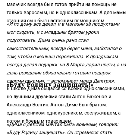
мальчик всегда был готов прийти на помощь не
только взрослым, но и одноклассникам. А для мамы
старший сын был настоящим помощником.
«И по дому все делал, и в магазин за продуктами
мог сходить, и с младшим братом уроки
подготовить. Дима очень рано стал
самостоятельным, всегда берег меня, заботился о
том, чтобы я меньше переживала. К праздникам
всегда делал подарки: на 8 Марта дарил цветы, а на
день рождения обязательно готовил подарок
своими руками», — вспоминает мама Дмитрия.
«Буду Родину защищать!»
В школе Дима общался со всеми одноклассниками,
но лучшими друзьями стали Антон Баженов и
Александр Волгин. Антон Диме был братом,
одноклассником, однокурсником, сослуживцем, а
потом и боевым товарищем.
«Дима с детства мечтал быть военным, говорил:
«Буду Родину защищать». Он стремился стать