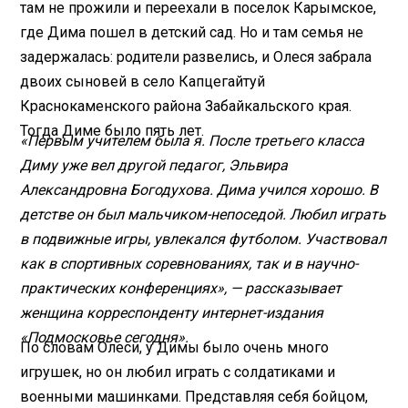
там не прожили и переехали в поселок Карымское,
где Дима пошел в детский сад. Но и там семья не
задержалась: родители развелись, и Олеся забрала
двоих сыновей в село Капцегайтуй
Краснокаменского района Забайкальского края.
Тогда Диме было пять лет.
«Первым учителем была я. После третьего класса
Диму уже вел другой педагог, Эльвира
Александровна Богодухова. Дима учился хорошо. В
детстве он был мальчиком-непоседой. Любил играть
в подвижные игры, увлекался футболом. Участвовал
как в спортивных соревнованиях, так и в научно-
практических конференциях», — рассказывает
женщина корреспонденту интернет-издания
«Подмосковье сегодня».
По словам Олеси, у Димы было очень много
игрушек, но он любил играть с солдатиками и
военными машинками. Представляя себя бойцом,