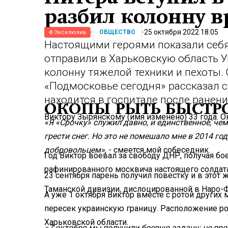
разбил колонну 
25 октября 2022 18:05
ОБЩЕСТВО
Эксклюзив
Настоящими героями показали себя
отправили в Харьковскую область У
колонну тяжелой техники и пехоты.
«Подмосковье сегодня» рассказал с
находится в госпитале после ранени
ОКОПЫ РЫТЬ БЫСТР
Виктору Зырянскому (имя изменено) 33 года. О
«Я «Срочку» служил давно, и единственное, чем
грести снег. Но это не помешало мне в 2014 го
добровольцем»
, - смеется мой собеседник.
Год Виктор воевал за свободу ДНР, получая бо
рафинированного москвича настоящего солдата
23 сентября парень получил повестку и в этот
Таманской дивизии, дислоцированной в Наро-
А уже 1 октября Виктор вместе с ротой других
пересек украинскую границу. Расположение р
Харьковской области.
«7 октября мы получили боевую задачу: не пр