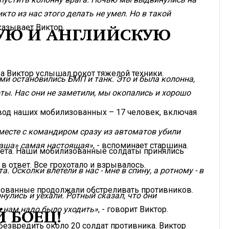
кто из нас этого делать не умел. Но в такой
сказывает Виктор.
УЮ И АНГЛИЙСКУЮ
а Виктор услышал рокот тяжелой техники.
ми остановились БМП и танк. Это и была колонна,
ты. Нас они не заметили, мы окопались и хорошо
вод наших мобилизованных – 17 человек, включая
месте с командиром сразу из автоматов убили
«каша» самая настоящая»
, - вспоминает старшина.
мета. Наши мобилизованные солдаты принялись
 в ответ. Все грохотало и взрывалось.
. Осколки влетели в нас - мне в спину, а ротному - в
лизованные продолжали обстреливать противников.
нулись и уехали. Ротный сказал, что они
и нам надо было уходить»
, - говорит Виктор.
 БОЕЦ!
безвредить около 20 солдат противника. Виктор