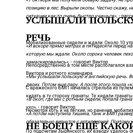
позицию в лес. Вырыли окопы. Честно скажу, ни
ситуации как-то очень быстро учишься»
, - рас
УСЛЫШАЛИ ПОЛЬСК
РЕЧЬ
Мобилизованные сидели и ждали. Около 10 утр
«И вскоре прямо метрах в пятидесяти перед на
которую мы ждали. Около сорока человек пехо
замаскировались»
, - говорит Виктор.
Непосредственно в том месте располагался вз
Виктора и ротного командира.
«Мы услышали польскую и английскую речь. В
двоих. Потом еще пару. А после этого пошла 
С вражеского БМП началась стрельба из пуле
кидать в ту сторону гранаты. Те кидали гранаты
«В окоп, где мы с ротным сидели, попала граната
ухо»
, - говорит Виктор.
Несмотря хоть и на легкие, но ранения, моби
«А потом наступила тишина, танк и БМП развер
обязательно вернутся с артиллерией. Поэтому 
НЕ БОЕЦ? ЕЩЁ КАКОЙ
По подсчетам Зырянского, их взводу удалось о