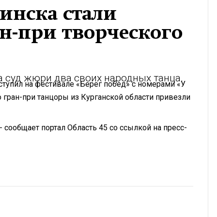
инска стали
н-при творческого
 суд жюри два своих народных танца.
ступил на фестивале «Берег побед» с номерами «У
 гран-при танцоры из Курганской области привезли
- сообщает портал Область 45 со ссылкой на пресс-