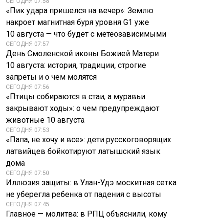
СЕГОДНЯ 07:58
«Пик удара пришелся на вечер»: Землю
накроет магнитная буря уровня G1 уже
10 августа — что будет с метеозависимыми
СЕГОДНЯ 07:57
День Смоленской иконы Божией Матери
10 августа: история, традиции, строгие
запреты и о чем молятся
СЕГОДНЯ 07:56
«Птицы собираются в стаи, а муравьи
закрывают ходы»: о чем предупреждают
животные 10 августа
СЕГОДНЯ 07:53
«Папа, не хочу и все»: дети русскоговорящих
латвийцев бойкотируют латышский язык
дома
СЕГОДНЯ 07:50
Иллюзия защиты: в Улан-Удэ москитная сетка
не уберегла ребенка от падения с высоты
СЕГОДНЯ 07:45
Главное — молитва: в РПЦ объяснили, кому