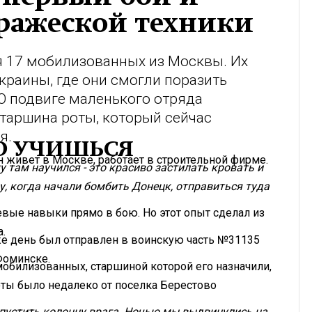
вражеской техники
 17 мобилизованных из Москвы. Их
краины, где они смогли поразить
 О подвиге маленького отряда
таршина роты, который сейчас
я.
О УЧИШЬСЯ
н живет в Москве, работает в строительной фирме.
у там научился - это красиво застилать кровать и
ду, когда начали бомбить Донецк, отправиться туда
евые навыки прямо в бою. Но этот опыт сделал из
.
 же день был отправлен в воинскую часть №31135
Фоминске.
 мобилизованных, старшиной которой его назначили,
оты было недалеко от поселка Берестово
опустить колонну врага. Ночью мы выдвинулись на