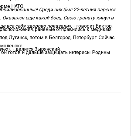
орме НАТО.
обилизованные! Среди них был 22-летний паренек
н. Оказался еще какой боец. Свою гранату кинул в
ще все себя здорово показали»
, - говорит Виктор.
 расположения, раненые отправились к медикам.
под Луганск, потом в Белгород, Петербург. Сейчас
Смоленске.
овую»
, - делится Зырянский.
 и он готов и дальше защищать интересы Родины