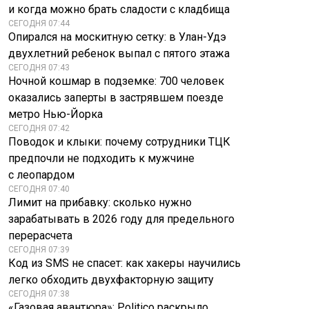
и когда можно брать сладости с кладбища
СЕГОДНЯ 07:44
Опирался на москитную сетку: в Улан-Удэ
двухлетний ребенок выпал с пятого этажа
СЕГОДНЯ 07:43
Ночной кошмар в подземке: 700 человек
оказались заперты в застрявшем поезде
метро Нью-Йорка
СЕГОДНЯ 07:42
Поводок и клыки: почему сотрудники ТЦК
предпочли не подходить к мужчине
с леопардом
СЕГОДНЯ 07:40
Лимит на прибавку: сколько нужно
зарабатывать в 2026 году для предельного
перерасчета
СЕГОДНЯ 07:39
Код из SMS не спасет: как хакеры научились
легко обходить двухфакторную защиту
СЕГОДНЯ 07:38
«Газовая авантюра»: Politico раскрыло,