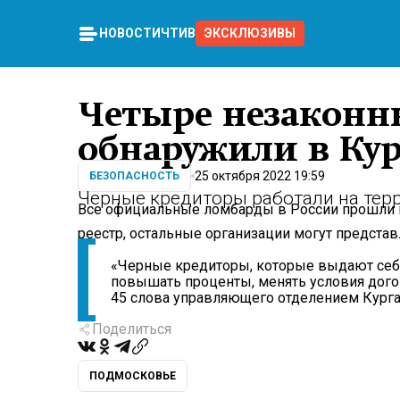
НОВОСТИ
ЧТИВО
ЭКСКЛЮЗИВЫ
Четыре незаконн
обнаружили в Кур
25 октября 2022 19:59
БЕЗОПАСНОСТЬ
Черные кредиторы работали на терр
Все официальные ломбарды в России прошли 
реестр, остальные организации могут представл
«Черные кредиторы, которые выдают себя
повышать проценты, менять условия догов
45 слова управляющего отделением Курга
Поделиться
ПОДМОСКОВЬЕ