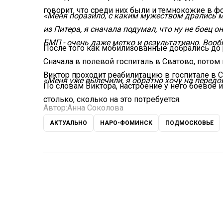
говорит, что среди них были и темнокожие в ф
«Меня поразило, с каким мужеством дрались м
из Питера, я сначала подумал, что ну не боец о
БМП - очень даже метко и результативно. Вооб
После того как мобилизованные добрались до
Сначала в полевой госпиталь в Сватово, потом 
Виктор проходит реабилитацию в госпитале в 
«Меня уже вылечили, я обратно хочу на перед
По словам Виктора, настроение у него боевое
столько, сколько на это потребуется.
Автор:
Анна Соколова
АКТУАЛЬНО
НАРО-ФОМИНСК
ПОДМОСКОВЬЕ