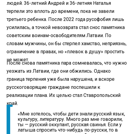
людей. 36-летний Андрей и 36-летняя Наталья
терпели это вплоть до времени, пока не завели
третьего ребенка. После 2022 года русофобия лишь
усилилась, а точкой невозврата стал снос памятника
советским воинам-освободителям Латвии. По
словам мужчины, он бы стерпел хамство, неприязнь,
ограничение в правах, но «плевок в душу» простить
не может.
После снова памятника пара сомневалась, что нужно
уезжать из Латвии, где они обжились. Однако
граница терпения уже была нарушена, и вскоре
русскоговорящие граждане поспешили к
реализации плана. Их целью стал Ставропольский
край.
«Мне хотелось, чтобы дети знали русский язык,
культуру, литературу. Много раз мне говорили,
ты — русский оккупант, русская свинья. Если у
латыша спросить что-нибудь по-русски, то в