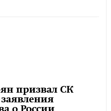
рян призвал СК
 заявления
а о России