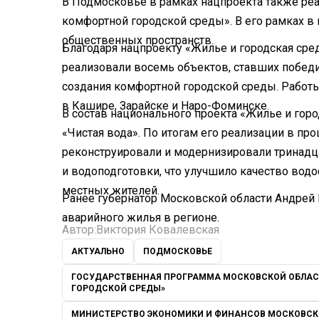
В Подмосковье в рамках нацпроекта также ре
комфортной городской среды». В его рамках в 
общественных пространств.
Благодаря нацпроекту «Жилье и городская сре
реализовали восемь объектов, ставших побед
создания комфортной городской среды. Работы
в Кашире, Зарайске и Наро-Фоминске.
В состав национального проекта «Жилье и гор
«Чистая вода». По итогам его реализации в пр
реконструировали и модернизировали тринадц
и водоподготовки, что улучшило качество вод
местных жителей.
Ранее губернатор Московской области Андрей
аварийного жилья в регионе.
Автор:
Виктория Ковалевская
АКТУАЛЬНО
ПОДМОСКОВЬЕ
ГОСУДАРСТВЕННАЯ ПРОГРАММА МОСКОВСКОЙ ОБЛАС
ГОРОДСКОЙ СРЕДЫ»
МИНИСТЕРСТВО ЭКОНОМИКИ И ФИНАНСОВ МОСКОВСК