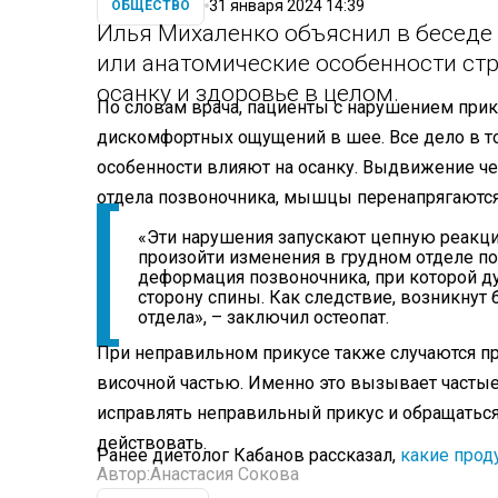
31 января 2024 14:39
ОБЩЕСТВО
Илья Михаленко объяснил в беседе
или анатомические особенности стр
осанку и здоровье в целом.
По словам врача, пациенты с нарушением прику
дискомфортных ощущений в шее. Все дело в то
особенности влияют на осанку. Выдвижение ч
отдела позвоночника, мышцы перенапрягаются 
«Эти нарушения запускают цепную реакци
произойти изменения в грудном отделе по
деформация позвоночника, при которой ду
сторону спины. Как следствие, возникнут
отдела», – заключил остеопат.
При неправильном прикусе также случаются пр
височной частью. Именно это вызывает часты
исправлять неправильный прикус и обращаться 
действовать.
Ранее диетолог Кабанов рассказал,
какие прод
Автор:
Анастасия Сокова