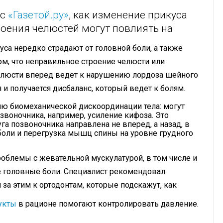
 с
«Газетой.ру»
, как изменение прикуса
оения челюстей могут повлиять на
са нередко страдают от головной боли, а также
м, что неправильное строение челюсти или
елюсти вперед ведет к нарушению лордоза шейного
и получается дисбаланс, который ведет к болям.
ю биомеханической дискоординации тела: могут
звоночника, например, усиление кифоза. Это
га позвоночника направлена не вперед, а назад, в
 боли и перегрузка мышц спины на уровне грудного
облемы с жевательной мускулатурой, в том числе и
е головные боли. Специалист рекомендовал
за этим к ортодонтам, которые подскажут, как
укты
в рационе помогают контролировать давление.