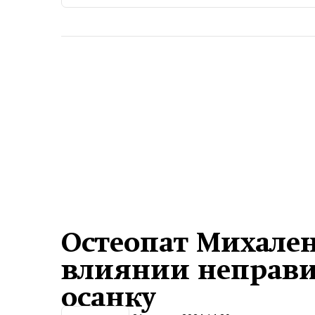
Остеопат Михален
влиянии неправи
осанку