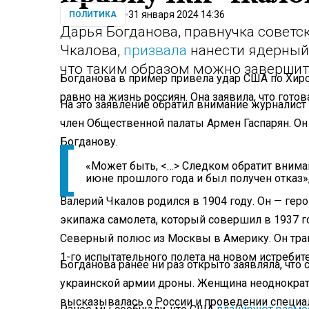
31 января 2024 14:36
ПОЛИТИКА
Дарья Богданова, правнучка советс
Чкалова,
призвала
нанести ядерный 
что таким образом можно завершит
Богданова в пример привела удар США по Хиро
равно на жизнь россиян. Она заявила, что гото
На это заявление обратил внимание журналис
член Общественной палаты Армен Гаспарян. О
Богданову.
«Может быть, <…> Следком обратит вниман
июне прошлого года и был получен отказ»,
Валерий Чкалов родился в 1904 году. Он — ге
экипажа самолета, который совершил в 1937 г
Северный полюс из Москвы в Америку. Он траг
1-го испытательного полета на новом истреби
Богданова ранее ни раз открыто заявляла, что
украинской армии дроны. Женщина неоднократн
высказывалась о России и проведении специа