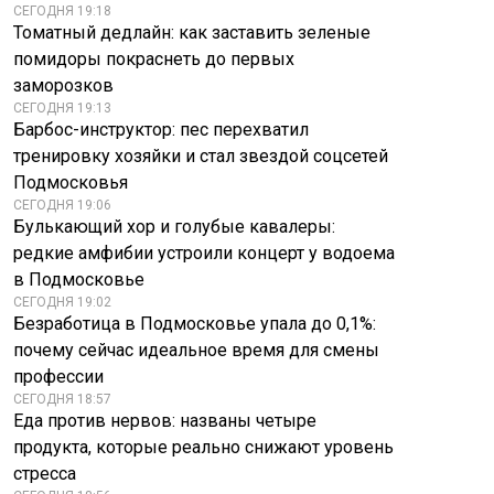
СЕГОДНЯ 19:18
Томатный дедлайн: как заставить зеленые
помидоры покраснеть до первых
заморозков
СЕГОДНЯ 19:13
NYT: Иран
Барбос-инструктор: пес перехватил
Стартовали тайные
намеревался
переговоры по
нанести
тренировку хозяйки и стал звездой соцсетей
украинскому
«символический»
Подмосковья
урегулированию
удар по Украине
СЕГОДНЯ 19:06
Булькающий хор и голубые кавалеры:
редкие амфибии устроили концерт у водоема
в Подмосковье
СЕГОДНЯ 19:02
Безработица в Подмосковье упала до 0,1%:
почему сейчас идеальное время для смены
профессии
СЕГОДНЯ 18:57
Еда против нервов: названы четыре
продукта, которые реально снижают уровень
стресса