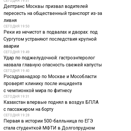
СЕГОДНЯ 19:51
Дептранс Москвы призвал водителей
пересесть на общественный транспорт из-за
ливня
СЕГОДНЯ 19:50
Реки из нечистот в подвалах и дворах: под
Сургутом устраняют последствия крупной
аварии
СЕГОДНЯ 19:49
Удар по поджелудочной: гастроэнтеролог
назвала главную опасность свежей капусты
СЕГОДНЯ 19:40
Росздравнадзор по Москве и Мособласти
проверят клинику после инцидента
с чемпионкой мира по фитнесу
СЕГОДНЯ 19:31
Казахстан впервые поднял в воздух БПЛА
с пассажиром на борту
СЕГОДНЯ 19:28
Первая в истории 500-балльница по ЕГЭ
стала студенткой МФТИ в Долгопрудном