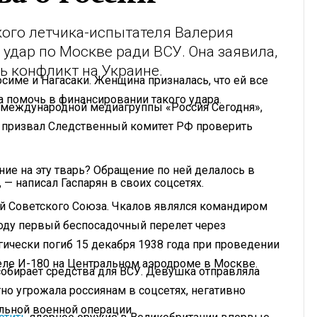
кого летчика-испытателя Валерия
удар по Москве ради ВСУ. Она заявила,
ь конфликт на Украине.
симе и Нагасаки. Женщина призналась, что ей все
ва помочь в финансировании такого удара.
т международной медиагруппы «Россия Сегодня»,
н призвал Следственный комитет РФ проверить
ие на эту тварь? Обращение по ней делалось в
 — написал Гаспарян в своих соцсетях.
рой Советского Союза. Чкалов являлся командиром
оду первый беспосадочный перелет через
ически погиб 15 декабря 1938 года при проведении
теле И-180 на Центральном аэродроме в Москве.
 собирает средства для ВСУ. Девушка отправляла
о угрожала россиянам в соцсетях, негативно
льной военной операции.