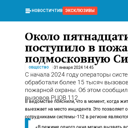
НОВОСТИ
ЧТИВО
ЭКСКЛЮЗИВЫ
Около пятнадцат
поступило в пожа
подмосковную Си
31 января 2024 14:45
ОБЩЕСТВО
С начала 2024 году операторы сис
обработали более 15 тысяч вызовов
пожарной охраны. Об этом сообщили
вызовов РЦОВ 112.
В ведомстве пояснили, что в момент, когда ж
выезжает на место инцидента. Это позволяет 
сотрудниками системы-112 в регионе являются 
«В режиме одного окна можно вызвать в