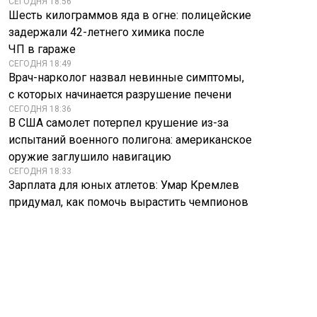
СЕГОДНЯ 18:56
Шесть килограммов яда в огне: полицейские
задержали 42-летнего химика после
ЧП в гараже
СЕГОДНЯ 18:49
Врач-нарколог назвал невинные симптомы,
с которых начинается разрушение печени
СЕГОДНЯ 18:36
В США самолет потерпел крушение из-за
испытаний военного полигона: американское
оружие заглушило навигацию
СЕГОДНЯ 18:33
Зарплата для юных атлетов: Умар Кремлев
придумал, как помочь вырастить чемпионов