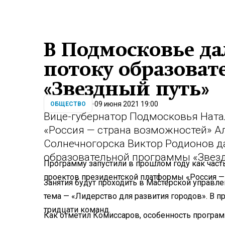
В Подмосковье да
потоку образова
«Звездный путь»
09 июня 2021 19:00
ОБЩЕСТВО
Вице-губернатор Подмосковья Ната
«Россия — страна возможностей» А
Солнечногорска Виктор Родионов да
образовательной программы «Звезд
Программу запустили в прошлом году как час
проектов президентской платформы «Россия —
Занятия будут проходить в Мастерской управле
тема — «Лидерство для развития городов». В п
тридцати команд.
Как отметил Комиссаров, особенность програ