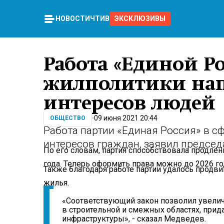
НОВОСТИ
ЧТИВО
ЭКСКЛЮЗИВЫ
Работа «Единой Ро
жилполитики нап
интересов людей
09 июня 2021 20:44
ОБЩЕСТВО
Работа партии «Единая Россия» в с
интересов граждан, заявил предсе
По его словам, партия способствовала продле
года. Теперь оформить права можно до 2026 го
Также благодаря работе партии удалось продв
жилья.
«Соответствующий закон позволил увеличи
в строительной и смежных областях, прид
инфраструктуры», - сказал Медведев.