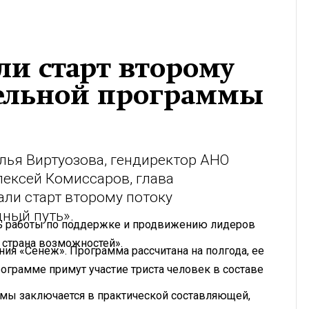
ли старт второму
тельной программы
лья Виртуозова, гендиректор АНО
лексей Комиссаров, глава
ли старт второму потоку
ный путь».
ть работы по поддержке и продвижению лидеров
 страна возможностей».
ния «Сенеж». Программа рассчитана на полгода, ее
рограмме примут участие триста человек в составе
ммы заключается в практической составляющей,