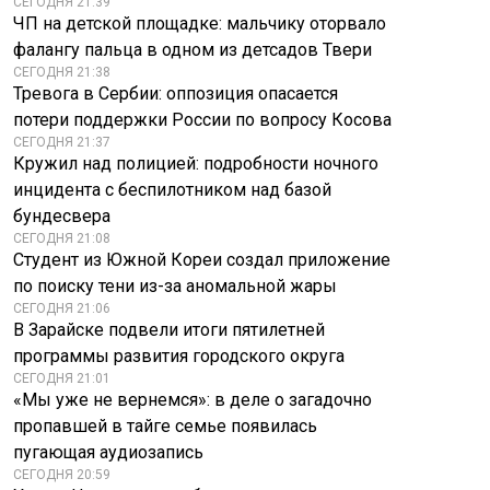
СЕГОДНЯ 21:39
ЧП на детской площадке: мальчику оторвало
фалангу пальца в одном из детсадов Твери
СЕГОДНЯ 21:38
Тревога в Сербии: оппозиция опасается
потери поддержки России по вопросу Косова
СЕГОДНЯ 21:37
Кружил над полицией: подробности ночного
инцидента с беспилотником над базой
бундесвера
СЕГОДНЯ 21:08
Студент из Южной Кореи создал приложение
по поиску тени из-за аномальной жары
СЕГОДНЯ 21:06
В Зарайске подвели итоги пятилетней
программы развития городского округа
СЕГОДНЯ 21:01
«Мы уже не вернемся»: в деле о загадочно
пропавшей в тайге семье появилась
пугающая аудиозапись
СЕГОДНЯ 20:59