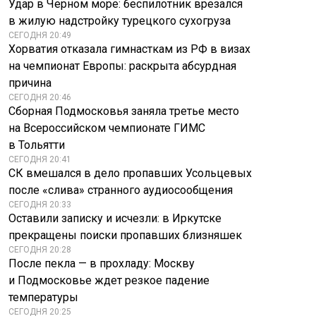
Удар в Черном море: беспилотник врезался
в жилую надстройку турецкого сухогруза
СЕГОДНЯ 20:49
Хорватия отказала гимнасткам из РФ в визах
на чемпионат Европы: раскрыта абсурдная
причина
СЕГОДНЯ 20:46
Сборная Подмосковья заняла третье место
на Всероссийском чемпионате ГИМС
в Тольятти
СЕГОДНЯ 20:41
СК вмешался в дело пропавших Усольцевых
после «слива» странного аудиосообщения
СЕГОДНЯ 20:33
Оставили записку и исчезли: в Иркутске
прекращены поиски пропавших близняшек
СЕГОДНЯ 20:28
После пекла — в прохладу: Москву
и Подмосковье ждет резкое падение
температуры
СЕГОДНЯ 20:25