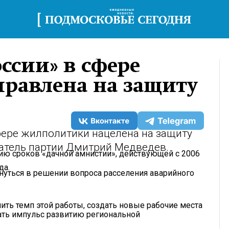
ссии» в сфере
равлена на защиту
фере жилполитики нацелена на защиту
датель партии Дмитрий Медведев.
нию сроков «дачной амнистии», действующей с 2006
да.
инуться в решении вопроса расселения аварийного
ть темп этой работы, создать новые рабочие места
ать импульс развитию региональной