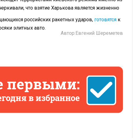
черкивали, что взятие Харькова является жизненно
ращающихся российских ракетных ударов,
готовятся
к
осяки элитных авто.
Автор:
Евгений Шереметев