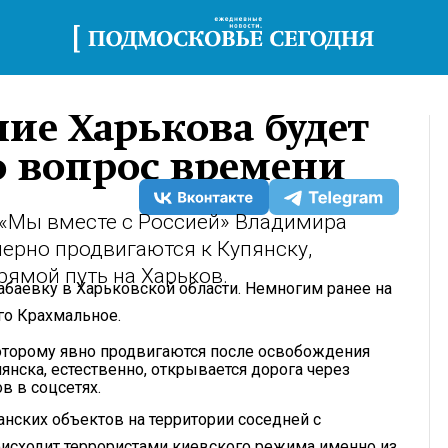
ние Харькова будет
о вопрос времени
«Мы вместе с Россией» Владимира
ерно продвигаются к Купянску,
рямой путь на Харьков.
баевку в Харьковской области. Немногим ранее на
го Крахмальное.
которому явно продвигаются после освобождения
янска, естественно, открывается дорога через
в в соцсетях.
анских объектов на территории соседней с
оисходит террористами киевского режима именно из