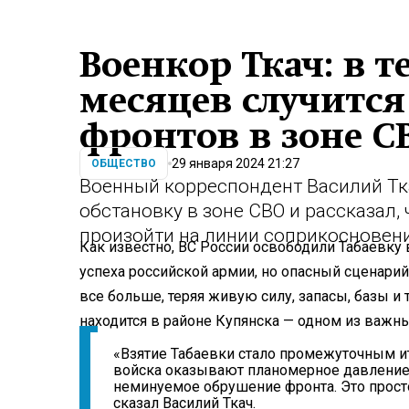
Военкор Ткач: в 
месяцев случится
фронтов в зоне С
29 января 2024 21:27
ОБЩЕСТВО
Военный корреспондент Василий Тк
обстановку в зоне СВО и рассказал
произойти на линии соприкосновен
Как известно, ВС России освободили Табаевку 
успеха российской армии, но опасный сценарий
все больше, теряя живую силу, запасы, базы и
находится в районе Купянска — одном из важны
«Взятие Табаевки стало промежуточным и
войска оказывают планомерное давление,
неминуемое обрушение фронта. Это просто
сказал Василий Ткач.