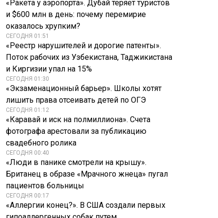
«Ракета у аэропорта». Дубай теряет туристов
и $600 млн в день: почему перемирие
оказалось хрупким?
СЕГОДНЯ 01:51
«Реестр нарушителей и дорогие патенты».
Поток рабочих из Узбекистана, Таджикистана
и Киргизии упал на 15%
СЕГОДНЯ 01:30
«Экзаменационный барьер». Школы хотят
лишить права отсеивать детей по ОГЭ
СЕГОДНЯ 01:12
«Каравай и иск на полмиллиона». Счета
фотографа арестовали за публикацию
свадебного ролика
СЕГОДНЯ 00:40
«Люди в панике смотрели на крышу».
Британец в образе «Мрачного жнеца» пугал
пациентов больницы
СЕГОДНЯ 00:17
«Аллергии конец?». В США создали первых
гипоаллергенных собак путем