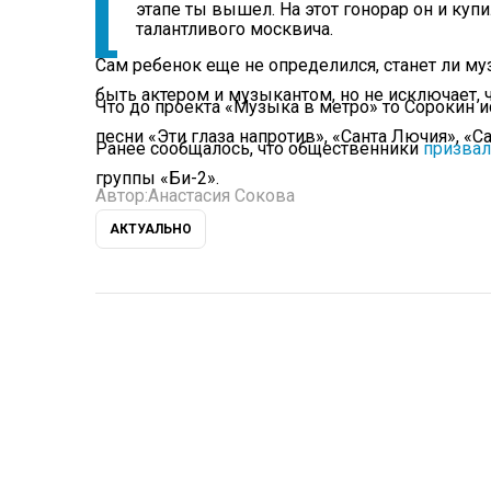
этапе ты вышел. На этот гонорар он и ку
талантливого москвича.
Сам ребенок еще не определился, станет ли му
быть актером и музыкантом, но не исключает, 
Что до проекта «Музыка в метро» то Сорокин 
песни «Эти глаза напротив», «Санта Лючия», «С
Ранее сообщалось, что общественники
призва
группы «Би-2».
Автор:
Анастасия Сокова
АКТУАЛЬНО