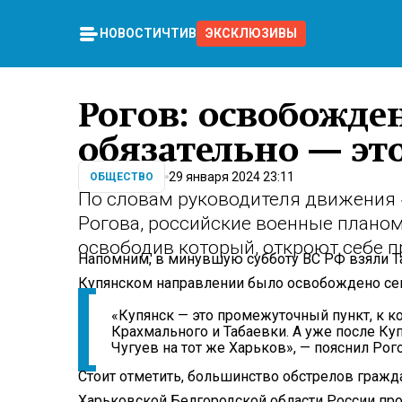
НОВОСТИ
ЧТИВО
ЭКСКЛЮЗИВЫ
Рогов: освобожде
обязательно — эт
29 января 2024 23:11
ОБЩЕСТВО
По словам руководителя движения 
Рогова, российские военные планом
освободив который, откроют себе п
Напомним, в минувшую субботу ВС РФ взяли Та
Купянском направлении было освобождено се
«Купянск — это промежуточный пункт, к 
Крахмального и Табаевки. А уже после Куп
Чугуев на тот же Харьков», — пояснил Рого
Стоит отметить, большинство обстрелов гражд
Харьковской Белгородской области России пр