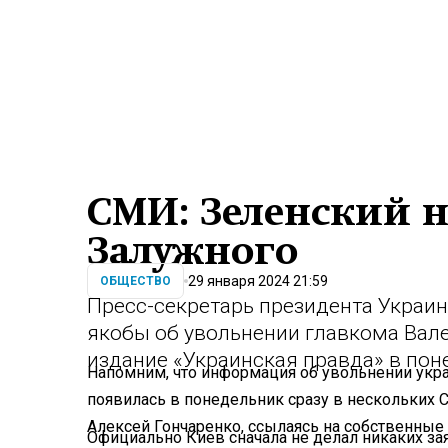
СМИ: Зеленский н
Залужного
29 января 2024 21:59
ОБЩЕСТВО
Пресс-секретарь президента Украи
якобы об увольнении главкома Вал
издание «Украинская правда» в поне
Напомним, что информация об увольнении укр
появилась в понедельник сразу в нескольких С
Алексей Гончаренко, ссылаясь на собственные 
Официально Киев сначала не делал никаких зая