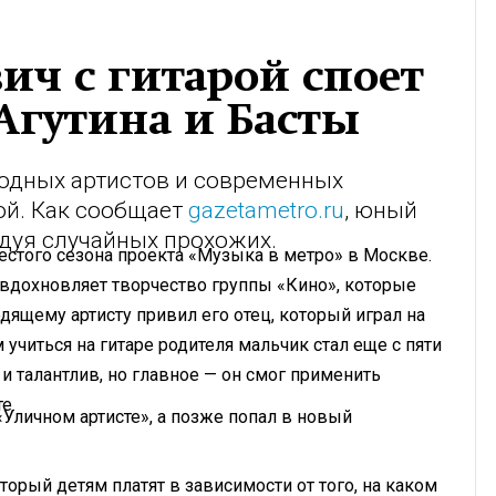
ч с гитарой споет
Агутина и Басты
родных артистов и современных
ой. Как сообщает
gazetametro.ru
, юный
адуя случайных прохожих.
стого сезона проекта «Музыка в метро» в Москве.
о вдохновляет творчество группы «Кино», которые
ящему артисту привил его отец, который играл на
учиться на гитаре родителя мальчик стал еще с пяти
 и талантлив, но главное — он смог применить
е.
«Уличном артисте», а позже попал в новый
торый детям платят в зависимости от того, на каком