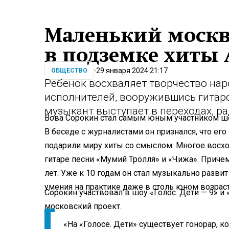
Маленький москви
в подземке хиты 
29 января 2024 21:17
ОБЩЕСТВО
Ребенок восхваляет творчество на
исполнителей, вооружившись гитар
музыкант выступает в переходах, р
Вова Сорокин стал самым юным участником ше
В беседе с журналистами он признался, что ег
подарили миру хиты со смыслом. Многое восход
гитаре песни «Мумий Тролля» и «Чижа». Причем 
лет. Уже к 10 годам он стал музыкально развит
умения на практике даже в столь юном возраст
Сорокин участвовал в шоу «Голос. Дети — 9» и 
московский проект.
«На «Голосе. Дети» существует гонорар, ко