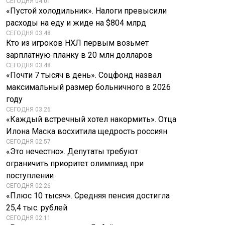
СЕГОДНЯ 04:01
«Пустой холодильник». Налоги превысили
расходы на еду и жиде на $804 млрд
СЕГОДНЯ 03:48
Кто из игроков НХЛ первым возьмет
зарплатную планку в 20 млн долларов
СЕГОДНЯ 03:48
«Почти 7 тысяч в день». Соцфонд назвал
максимальный размер больничного в 2026
году
СЕГОДНЯ 03:26
«Каждый встречный хотел накормить». Отца
Илона Маска восхитила щедрость россиян
СЕГОДНЯ 02:57
«Это нечестно». Депутаты требуют
ограничить приоритет олимпиад при
поступлении
СЕГОДНЯ 02:26
«Плюс 10 тысяч». Средняя пенсия достигла
25,4 тыс. рублей
СЕГОДНЯ 02:11