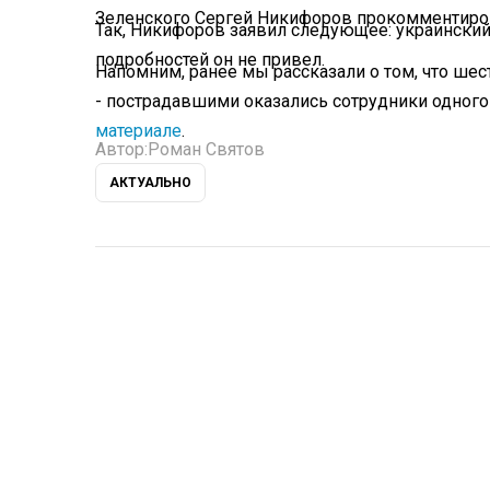
Зеленского Сергей Никифоров прокомментир
Так, Никифоров заявил следующее: украинский
подробностей он не привел.
Напомним, ранее мы рассказали о том, что ше
- пострадавшими оказались сотрудники одного
материале
.
Автор:
Роман Святов
АКТУАЛЬНО