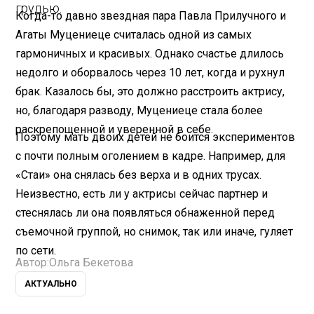
грудью.
Когда-то давно звездная пара Павла Прилучного и
Агаты Муцениеце считалась одной из самых
гармоничных и красивых. Однако счастье длилось
недолго и оборвалось через 10 лет, когда и рухнул
брак. Казалось бы, это должно расстроить актрису,
но, благодаря разводу, Муцениеце стала более
раскрепощенной и уверенной в себе.
Поэтому мать двоих детей не боится экспериментов
с почти полным оголением в кадре. Например, для
«Стаи» она снялась без верха и в одних трусах.
Неизвестно, есть ли у актрисы сейчас партнер и
стеснялась ли она появляться обнаженной перед
съемочной группой, но снимок, так или иначе, гуляет
по сети.
Автор:
Ольга Бекетова
АКТУАЛЬНО