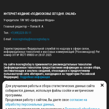
ИНТЕРНЕТ-ИЗДАНИЕ «ПОДМОСКОВЬЕ СЕГОДНЯ. ONLINE»
Учредители: ГАУ МО «Цифровые Медиа»

Главный редактор — Попов И. А.

Тел.: 
+7(495)223-35-11
E-mail: 
mosregtoday@mosregtoday.ru
Зарегистрировано Федеральной службой по надзору в сфере связи, 
информационных технологий и массовых коммуникаций (Роскомнадзор) Рег. 
номер ЭЛ № ФС77-89830 от 28.07.2025

На сайте mosregtoday.ru применяются рекомендательные технологии 
(информационные технологии предоставления информации на основе сбора, 
систематизации и анализа сведений, относящихся к предпочтениям 
пользователей сети «Интернет», находящихся на территории Российской 
Федерации).
 Подробная информация
© 2026 ПРАВА НА ВСЕ МАТЕРИАЛЫ САЙТА ПРИНАДЛЕЖАТ ГАУ МО "ЦИФРОВЫЕ 
Для улучшения работы и сбора статистических данных сайта
МЕДИА" (ОГРН: 1255000059467).
собираются данные, используя файлы cookie и метрические
программы.
Продолжая работу с сайтом, Вы даете свое
согласие на
ПОЛИТИКА ОБРАБОТКИ И ЗАЩИТЫ ПЕРСОНАЛЬНЫХ ДАННЫХ
обработку персональных данных
,
НОВОСТИ