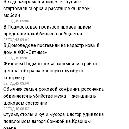
В ходе капремонта лицея в Ступине
стартовали сборка и расстановка новой
мебели
Трамп оценил
СЕГОДНЯ 09:08
вероятность
В Подмосковье прокурор провел прием
мирного
представителей бизнес-сообщества
разрешения
НАБУ взялось за
СЕГОДНЯ 09:04
конфликта на
Арахамию - деали
В Домодедове поставили на кадастр новый
Украине
дом в ЖК «Оптима»
СЕГОДНЯ 09:01
Жителям Подмосковья напомнили о работе
центра отбора на военную службу по
контракту
СЕГОДНЯ 08:59
Обычная семья, роковой конфликт: россиянка
обвиняется в убийстве мужа — женщина в
шоковом состоянии
СЕГОДНЯ 08:52
Стулья, столы и кучи мусора: блогер удивлена
появлением лагеря бомжей на Красном
озере