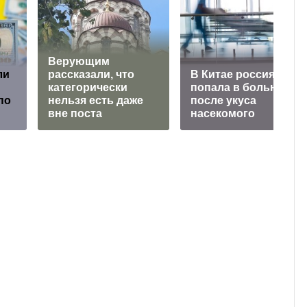
Верующим
ли
рассказали, что
В Китае россиянка
категорически
попала в больницу
по
нельзя есть даже
после укуса
вне поста
насекомого