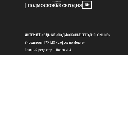
18+
ИНТЕРНЕТ-ИЗДАНИЕ «ПОДМОСКОВЬЕ СЕГОДНЯ. ONLINE»
Учредители: ГАУ МО «Цифровые Медиа»

Главный редактор — Попов И. А.

Тел.: 
+7(495)223-35-11
E-mail: 
mosregtoday@mosregtoday.ru
Зарегистрировано Федеральной службой по надзору в сфере связи, 
информационных технологий и массовых коммуникаций 
(Роскомнадзор) Рег. номер ЭЛ № ФС77-89830 от 28.07.2025

На сайте mosregtoday.ru применяются рекомендательные технологии 
(информационные технологии предоставления информации на основе
сбора, систематизации и анализа сведений, относящихся к 
предпочтениям пользователей сети «Интернет», находящихся на 
территории Российской Федерации).
 Подробная информация
© 2026 ПРАВА НА ВСЕ МАТЕРИАЛЫ САЙТА ПРИНАДЛЕЖАТ ГАУ МО 
"ЦИФРОВЫЕ МЕДИА" (ОГРН: 1255000059467).