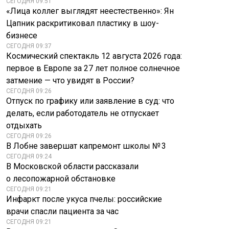
СЕГОДНЯ 09:51
«Лица коллег выглядят неестественно»: Ян
Цапник раскритиковал пластику в шоу-
бизнесе
СЕГОДНЯ 09:37
Космический спектакль 12 августа 2026 года:
первое в Европе за 27 лет полное солнечное
затмение — что увидят в России?
СЕГОДНЯ 09:26
Отпуск по графику или заявление в суд: что
делать, если работодатель не отпускает
отдыхать
СЕГОДНЯ 09:26
В Лобне завершат капремонт школы № 3
СЕГОДНЯ 09:24
В Московской области рассказали
о лесопожарной обстановке
СЕГОДНЯ 09:21
Инфаркт после укуса пчелы: российские
врачи спасли пациента за час
СЕГОДНЯ 09:21