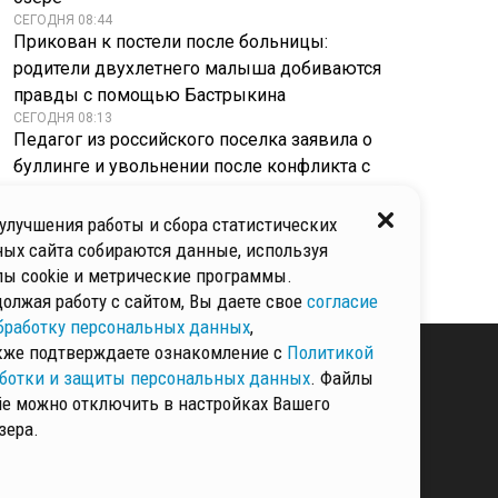
СЕГОДНЯ 08:44
Прикован к постели после больницы:
родители двухлетнего малыша добиваются
правды с помощью Бастрыкина
СЕГОДНЯ 08:13
Педагог из российского поселка заявила о
буллинге и увольнении после конфликта с
коллективом
СЕГОДНЯ 07:55
улучшения работы и сбора статистических
Один рубль за историю: в Прокопьевске ищут
ых сайта собираются данные, используя
инвестора для старинного кинотеатра
ы cookie и метрические программы.
олжая работу с сайтом, Вы даете свое
согласие
бработку персональных данных
,
кже подтверждаете ознакомление с
Политикой
ботки и защиты персональных данных
. Файлы
ie можно отключить в настройках Вашего
КИ И ЗАЩИТЫ
зера.
ННЫХ