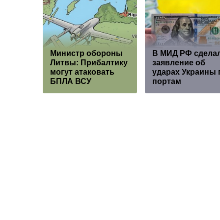
Министр обороны
В МИД РФ сдела
Литвы: Прибалтику
заявление об
могут атаковать
ударах Украины 
БПЛА ВСУ
портам