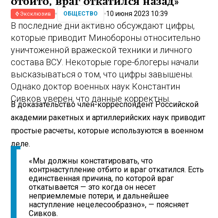
отбито, враг откатился назад»
10 июня 2023 10:39
ОБЩЕСТВО
Эксклюзив
В последние дни активно обсуждают цифры,
которые приводит Минобороны относительно
уничтоженной вражеской техники и личного
состава ВСУ. Некоторые горе-блогеры начали
высказываться о том, что цифры завышены.
Однако доктор военных наук Константин
Сивков уверен, что данные корректны.
В доказательство член-корреспондент Российской
академии ракетных и артиллерийских наук приводит
простые расчеты, которые используются в военном
деле.
«Мы должны констатировать, что
контрнаступление отбито и враг откатился. Есть
единственная причина, по которой враг
откатывается — это когда он несет
неприемлемые потери, и дальнейшее
наступление нецелесообразно», — поясняет
Сивков.