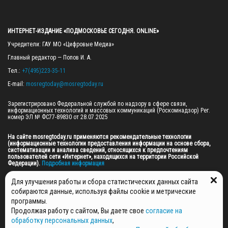
ИНТЕРНЕТ-ИЗДАНИЕ «ПОДМОСКОВЬЕ СЕГОДНЯ. ONLINE»
Учредители: ГАУ МО «Цифровые Медиа»

Главный редактор — Попов И. А.

Тел.: 
+7(495)223-35-11
E-mail: 
mosregtoday@mosregtoday.ru
Зарегистрировано Федеральной службой по надзору в сфере связи, 
информационных технологий и массовых коммуникаций (Роскомнадзор) Рег. 
номер ЭЛ № ФС77-89830 от 28.07.2025

На сайте mosregtoday.ru применяются рекомендательные технологии 
(информационные технологии предоставления информации на основе сбора, 
систематизации и анализа сведений, относящихся к предпочтениям 
пользователей сети «Интернет», находящихся на территории Российской 
Федерации).
 Подробная информация
© 2026 ПРАВА НА ВСЕ МАТЕРИАЛЫ САЙТА ПРИНАДЛЕЖАТ ГАУ МО "ЦИФРОВЫЕ 
Для улучшения работы и сбора статистических данных сайта
МЕДИА" (ОГРН: 1255000059467).
собираются данные, используя файлы cookie и метрические
программы.
Продолжая работу с сайтом, Вы даете свое
согласие на
ПОЛИТИКА ОБРАБОТКИ И ЗАЩИТЫ ПЕРСОНАЛЬНЫХ ДАННЫХ
обработку персональных данных
,
НОВОСТИ