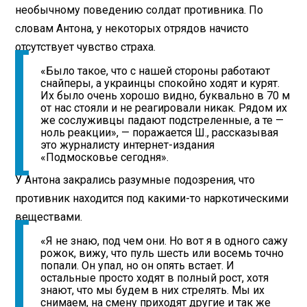
необычному поведению солдат противника. По
словам Антона, у некоторых отрядов начисто
отсутствует чувство страха.
«Было такое, что с нашей стороны работают
снайперы, а украинцы спокойно ходят и курят.
Их было очень хорошо видно, буквально в 70 м
от нас стояли и не реагировали никак. Рядом их
же сослуживцы падают подстреленные, а те —
ноль реакции», — поражается Ш., рассказывая
это журналисту интернет-издания
«Подмосковье сегодня».
У Антона закрались разумные подозрения, что
противник находится под какими-то наркотическими
веществами.
«Я не знаю, под чем они. Но вот я в одного сажу
рожок, вижу, что пуль шесть или восемь точно
попали. Он упал, но он опять встает. И
остальные просто ходят в полный рост, хотя
знают, что мы будем в них стрелять. Мы их
снимаем, на смену приходят другие и так же