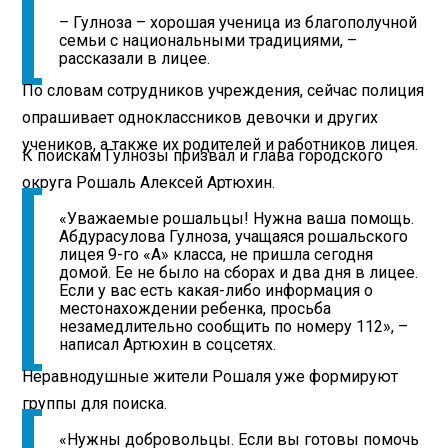
– Гулноза – хорошая ученица из благополучной
семьи с национальными традициями, –
рассказали в лицее.
По словам сотрудников учреждения, сейчас полиция
опрашивает одноклассников девочки и других
учеников, а также их родителей и работников лицея.
К поискам Гулнозы призвал и глава городского
округа Рошаль Алексей Артюхин.
«Уважаемые рошальцы! Нужна ваша помощь.
Абдурасулова Гулноза, учащаяся рошальского
лицея 9-го «А» класса, не пришла сегодня
домой. Ее не было на сборах и два дня в лицее.
Если у вас есть какая-либо информация о
местонахождении ребенка, просьба
незамедлительно сообщить по номеру 112», –
написал Артюхин в соцсетях.
Неравнодушные жители Рошаля уже формируют
группы для поиска.
«Нужны добровольцы. Если вы готовы помочь