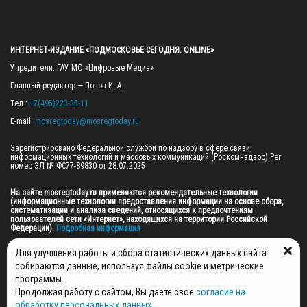
ИНТЕРНЕТ-ИЗДАНИЕ «ПОДМОСКОВЬЕ СЕГОДНЯ. ONLINE»
Учредители: ГАУ МО «Цифровые Медиа»

Главный редактор — Попов И. А.

Тел.: 
+7(495)223-35-11
E-mail: 
mosregtoday@mosregtoday.ru
Зарегистрировано Федеральной службой по надзору в сфере связи, 
информационных технологий и массовых коммуникаций (Роскомнадзор) Рег. 
номер ЭЛ № ФС77-89830 от 28.07.2025

На сайте mosregtoday.ru применяются рекомендательные технологии 
(информационные технологии предоставления информации на основе сбора, 
систематизации и анализа сведений, относящихся к предпочтениям 
пользователей сети «Интернет», находящихся на территории Российской 
Федерации).
 Подробная информация
© 2026 ПРАВА НА ВСЕ МАТЕРИАЛЫ САЙТА ПРИНАДЛЕЖАТ ГАУ МО "ЦИФРОВЫЕ 
Для улучшения работы и сбора статистических данных сайта
МЕДИА" (ОГРН: 1255000059467).
собираются данные, используя файлы cookie и метрические
программы.
Продолжая работу с сайтом, Вы даете свое
согласие на
ПОЛИТИКА ОБРАБОТКИ И ЗАЩИТЫ ПЕРСОНАЛЬНЫХ ДАННЫХ
обработку персональных данных
,