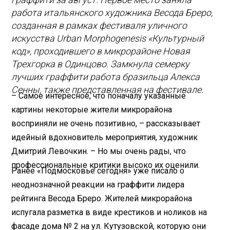
работа итальянского художника Весода Бреро,
созданная в рамках фестиваля уличного
искусства Urban Morphogenesis «Культурный
код», проходившего в микрорайоне Новая
Трехгорка в Одинцово. Замкнула семерку
лучших граффити работа бразильца Алекса
Сенны, также представленная на фестивале.
– Самое интересное, что поначалу указанные
картины некоторые жители микрорайона
восприняли не очень позитивно, – рассказывает
идейный вдохновитель мероприятия, художник
Дмитрий Левочкин. – Но мы очень рады, что
профессиональные критики высоко их оценили.
Ранее «Подмосковье сегодня» уже писало о
неоднозначной реакции на
граффити
лидера
рейтинга Весода Бреро. Жителей микрорайона
испугала разметка в виде крестиков и ноликов на
фасаде дома № 2 на ул. Кутузовской, которую они