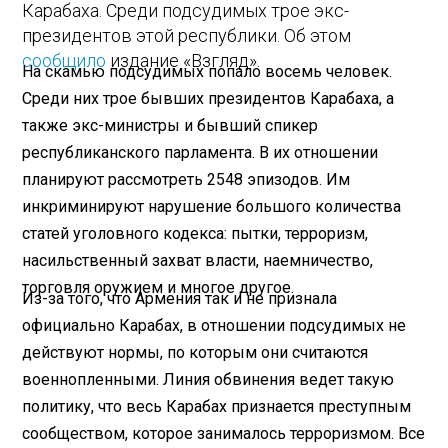
Карабаха. Среди подсудимых трое экс-
президентов этой республики. Об этом
сообщило
издание «Взгляд».
На скамью подсудимых попало восемь человек.
Среди них трое бывших президентов Карабаха, а
также экс-министры и бывший спикер
республиканского парламента. В их отношении
планируют рассмотреть 2548 эпизодов. Им
инкриминируют нарушение большого количества
статей уголовного кодекса: пытки, терроризм,
насильственный захват власти, наемничество,
торговля оружием и многое другое.
Из-за того, что Армения так и не признала
официально Карабах, в отношении подсудимых не
действуют нормы, по которым они считаются
военнопленными. Линия обвинения ведет такую
политику, что весь Карабах признается преступным
сообществом, которое занималось терроризмом. Все