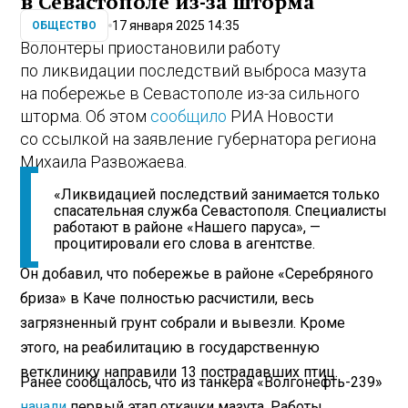
в Севастополе из-за шторма
17 января 2025 14:35
ОБЩЕСТВО
Волонтеры приостановили работу
по ликвидации последствий выброса мазута
на побережье в Севастополе из-за сильного
шторма. Об этом
сообщило
РИА Новости
со ссылкой на заявление губернатора региона
Михаила Развожаева.
«Ликвидацией последствий занимается только
спасательная служба Севастополя. Специалисты
работают в районе «Нашего паруса», —
процитировали его слова в агентстве.
Он добавил, что побережье в районе «Серебряного
бриза» в Каче полностью расчистили, весь
загрязненный грунт собрали и вывезли. Кроме
этого, на реабилитацию в государственную
ветклинику направили 13 пострадавших птиц.
Ранее сообщалось, что из танкера «Волгонефть-239»
начали
первый этап откачки мазута. Работы