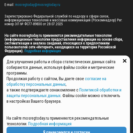
E-mail: 
mosregtoday@mosregtoday.ru
Зарегистрировано Федеральной службой по надзору в сфере связи, 
информационных технологий и массовых коммуникаций (Роскомнадзор) Рег. 
номер ЭЛ № ФС77-89830 от 28.07.2025

На сайте mosregtoday.ru применяются рекомендательные технологии 
(информационные технологии предоставления информации на основе сбора, 
систематизации и анализа сведений, относящихся к предпочтениям 
пользователей сети «Интернет», находящихся на территории Российской 
Федерации).
 Подробная информация
© 2026 ПРАВА НА ВСЕ МАТЕРИАЛЫ САЙТА ПРИНАДЛЕЖАТ ГАУ МО "ЦИФРОВЫЕ 
Для улучшения работы и сбора статистических данных сайта
МЕДИА" (ОГРН: 1255000059467).
собираются данные, используя файлы cookie и метрические
программы.
Продолжая работу с сайтом, Вы даете свое
согласие на
ПОЛИТИКА ОБРАБОТКИ И ЗАЩИТЫ ПЕРСОНАЛЬНЫХ ДАННЫХ
обработку персональных данных
,
НОВОСТИ
а также подтверждаете ознакомление с
Политикой обработки и
ГАЗЕТЫ
защиты персональных данных
. Файлы cookie можно отключить
РЕКЛАМОДАТЕЛЯМ
в настройках Вашего браузера.
КОНТАКТНАЯ ИНФОРМАЦИЯ
О РЕДАКЦИИ
На сайте mosregtoday.ru применяются рекомендательные
СПЕЦПРОЕКТЫ
технологии.
Подробная информация
СТАТЬИ
ПОЛИТИКА КОНФИДЕНЦИАЛЬНОСТИ
Я ознакомился и согласен