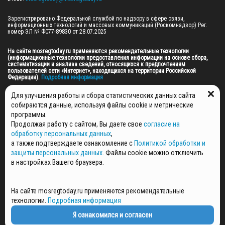
Зарегистрировано Федеральной службой по надзору в сфере связи, 
информационных технологий и массовых коммуникаций (Роскомнадзор) Рег. 
номер ЭЛ № ФС77-89830 от 28.07.2025

На сайте mosregtoday.ru применяются рекомендательные технологии 
(информационные технологии предоставления информации на основе сбора, 
систематизации и анализа сведений, относящихся к предпочтениям 
пользователей сети «Интернет», находящихся на территории Российской 
Федерации).
 Подробная информация
© 2026 ПРАВА НА ВСЕ МАТЕРИАЛЫ САЙТА ПРИНАДЛЕЖАТ ГАУ МО "ЦИФРОВЫЕ 
Для улучшения работы и сбора статистических данных сайта
МЕДИА" (ОГРН: 1255000059467).
собираются данные, используя файлы cookie и метрические
программы.
Продолжая работу с сайтом, Вы даете свое
согласие на
ПОЛИТИКА ОБРАБОТКИ И ЗАЩИТЫ ПЕРСОНАЛЬНЫХ ДАННЫХ
обработку персональных данных
,
НОВОСТИ
а также подтверждаете ознакомление с
Политикой обработки и
ГАЗЕТЫ
защиты персональных данных
. Файлы cookie можно отключить
РЕКЛАМОДАТЕЛЯМ
в настройках Вашего браузера.
КОНТАКТНАЯ ИНФОРМАЦИЯ
О РЕДАКЦИИ
На сайте mosregtoday.ru применяются рекомендательные
СПЕЦПРОЕКТЫ
технологии.
Подробная информация
СТАТЬИ
ПОЛИТИКА КОНФИДЕНЦИАЛЬНОСТИ
Я ознакомился и согласен