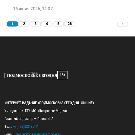
16 июня 2026, 14:37
1
2
3
4
5
28
18+
ИНТЕРНЕТ-ИЗДАНИЕ «ПОДМОСКОВЬЕ СЕГОДНЯ. ONLINE»
Учредители: ГАУ МО «Цифровые Медиа»

Главный редактор — Попов И. А.

Тел.: 
+7(495)223-35-11
E-mail: 
mosregtoday@mosregtoday.ru