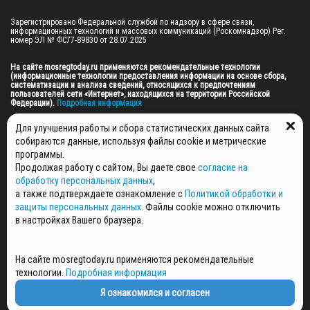
Зарегистрировано Федеральной службой по надзору в сфере связи, 
информационных технологий и массовых коммуникаций (Роскомнадзор) Рег. 
номер ЭЛ № ФС77-89830 от 28.07.2025

На сайте mosregtoday.ru применяются рекомендательные технологии 
(информационные технологии предоставления информации на основе сбора, 
систематизации и анализа сведений, относящихся к предпочтениям 
пользователей сети «Интернет», находящихся на территории Российской 
Федерации).
 Подробная информация
© 2026 ПРАВА НА ВСЕ МАТЕРИАЛЫ САЙТА ПРИНАДЛЕЖАТ ГАУ МО "ЦИФРОВЫЕ 
Для улучшения работы и сбора статистических данных сайта
МЕДИА" (ОГРН: 1255000059467).
собираются данные, используя файлы cookie и метрические
программы.
Продолжая работу с сайтом, Вы даете свое
согласие на
ПОЛИТИКА ОБРАБОТКИ И ЗАЩИТЫ ПЕРСОНАЛЬНЫХ ДАННЫХ
обработку персональных данных
,
НОВОСТИ
а также подтверждаете ознакомление с
Политикой обработки и
ГАЗЕТЫ
защиты персональных данных
. Файлы cookie можно отключить
РЕКЛАМОДАТЕЛЯМ
в настройках Вашего браузера.
КОНТАКТНАЯ ИНФОРМАЦИЯ
О РЕДАКЦИИ
На сайте mosregtoday.ru применяются рекомендательные
СПЕЦПРОЕКТЫ
технологии.
Подробная информация
СТАТЬИ
ПОЛИТИКА КОНФИДЕНЦИАЛЬНОСТИ
Я ознакомился и согласен