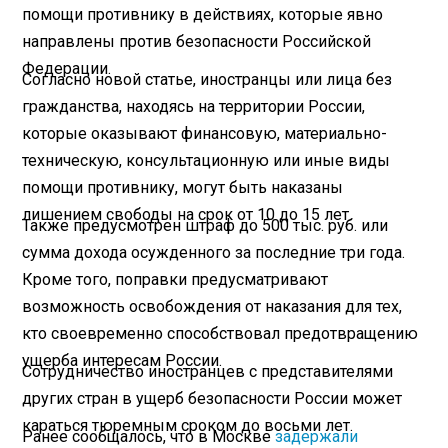
помощи противнику в действиях, которые явно
направлены против безопасности Российской
Федерации.
Согласно новой статье, иностранцы или лица без
гражданства, находясь на территории России,
которые оказывают финансовую, материально-
техническую, консультационную или иные виды
помощи противнику, могут быть наказаны
лишением свободы на срок от 10 до 15 лет.
Также предусмотрен штраф до 500 тыс. руб. или
сумма дохода осужденного за последние три года.
Кроме того, поправки предусматривают
возможность освобождения от наказания для тех,
кто своевременно способствовал предотвращению
ущерба интересам России.
Сотрудничество иностранцев с представителями
других стран в ущерб безопасности России может
караться тюремным сроком до восьми лет.
Ранее сообщалось, что в Москве
задержали