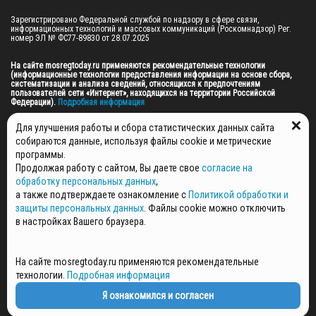
Зарегистрировано Федеральной службой по надзору в сфере связи, 
информационных технологий и массовых коммуникаций (Роскомнадзор) Рег. 
номер ЭЛ № ФС77-89830 от 28.07.2025

На сайте mosregtoday.ru применяются рекомендательные технологии 
(информационные технологии предоставления информации на основе сбора, 
систематизации и анализа сведений, относящихся к предпочтениям 
пользователей сети «Интернет», находящихся на территории Российской 
Федерации).
 Подробная информация
© 2026 ПРАВА НА ВСЕ МАТЕРИАЛЫ САЙТА ПРИНАДЛЕЖАТ ГАУ МО "ЦИФРОВЫЕ 
Для улучшения работы и сбора статистических данных сайта
МЕДИА" (ОГРН: 1255000059467).
собираются данные, используя файлы cookie и метрические
программы.
Продолжая работу с сайтом, Вы даете свое
согласие на
ПОЛИТИКА ОБРАБОТКИ И ЗАЩИТЫ ПЕРСОНАЛЬНЫХ ДАННЫХ
обработку персональных данных
,
НОВОСТИ
а также подтверждаете ознакомление с
Политикой обработки и
ГАЗЕТЫ
защиты персональных данных
. Файлы cookie можно отключить
РЕКЛАМОДАТЕЛЯМ
в настройках Вашего браузера.
КОНТАКТНАЯ ИНФОРМАЦИЯ
О РЕДАКЦИИ
На сайте mosregtoday.ru применяются рекомендательные
СПЕЦПРОЕКТЫ
технологии.
Подробная информация
СТАТЬИ
ПОЛИТИКА КОНФИДЕНЦИАЛЬНОСТИ
Я ознакомился и согласен