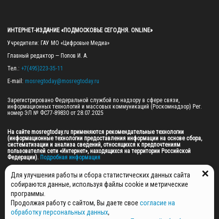
ИНТЕРНЕТ-ИЗДАНИЕ «ПОДМОСКОВЬЕ СЕГОДНЯ. ONLINE»
Учредители: ГАУ МО «Цифровые Медиа»

Главный редактор — Попов И. А.

Тел.: 
+7(495)223-35-11
E-mail: 
mosregtoday@mosregtoday.ru
Зарегистрировано Федеральной службой по надзору в сфере связи, 
информационных технологий и массовых коммуникаций (Роскомнадзор) Рег. 
номер ЭЛ № ФС77-89830 от 28.07.2025

На сайте mosregtoday.ru применяются рекомендательные технологии 
(информационные технологии предоставления информации на основе сбора, 
систематизации и анализа сведений, относящихся к предпочтениям 
пользователей сети «Интернет», находящихся на территории Российской 
Федерации).
 Подробная информация
© 2026 ПРАВА НА ВСЕ МАТЕРИАЛЫ САЙТА ПРИНАДЛЕЖАТ ГАУ МО "ЦИФРОВЫЕ 
Для улучшения работы и сбора статистических данных сайта
МЕДИА" (ОГРН: 1255000059467).
собираются данные, используя файлы cookie и метрические
программы.
Продолжая работу с сайтом, Вы даете свое
согласие на
ПОЛИТИКА ОБРАБОТКИ И ЗАЩИТЫ ПЕРСОНАЛЬНЫХ ДАННЫХ
обработку персональных данных
,
НОВОСТИ