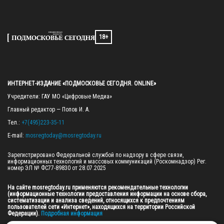
18+
ИНТЕРНЕТ-ИЗДАНИЕ «ПОДМОСКОВЬЕ СЕГОДНЯ. ONLINE»
Учредители: ГАУ МО «Цифровые Медиа»

Главный редактор — Попов И. А.

Тел.: 
+7(495)223-35-11
E-mail: 
mosregtoday@mosregtoday.ru
Зарегистрировано Федеральной службой по надзору в сфере связи, 
информационных технологий и массовых коммуникаций (Роскомнадзор) Рег. 
номер ЭЛ № ФС77-89830 от 28.07.2025

На сайте mosregtoday.ru применяются рекомендательные технологии 
(информационные технологии предоставления информации на основе сбора, 
систематизации и анализа сведений, относящихся к предпочтениям 
пользователей сети «Интернет», находящихся на территории Российской 
Федерации).
 Подробная информация