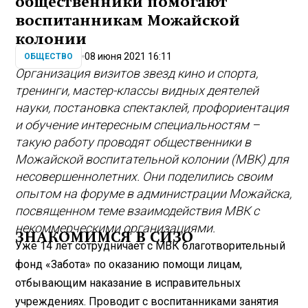
общественники помогают
воспитанникам Можайской
колонии
08 июня 2021 16:11
ОБЩЕСТВО
Организация визитов звезд кино и спорта,
тренинги, мастер-классы видных деятелей
науки, постановка спектаклей, профориентация
и обучение интересным специальностям –
такую работу проводят общественники в
Можайской воспитательной колонии (МВК) для
несовершеннолетних. Они поделились своим
опытом на форуме в администрации Можайска,
посвященном теме взаимодействия МВК с
некоммерческими организациями.
ЗНАКОМИМСЯ В СИЗО
Уже 14 лет сотрудничает с МВК благотворительный
фонд «Забота» по оказанию помощи лицам,
отбывающим наказание в исправительных
учреждениях. Проводит с воспитанниками занятия