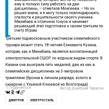
ему в полную силу работать на две
дисциплины, – отметила Моисеева. – Но он
решил иначе, и я могу только поаплодировать
спелости и решительности своего ученика.
Минибаев в отличном тонусе и начинает
решающий этап подготовки к своим третьим по
счету Играм.
Третьим подмосковным участником олимпийского
турнира может стать 18-летняя Елизавета Кузина,
которая, как и Минибаев, является воспитанницей
электростальской СШОР по водным видам спорта. В
Казани она выиграла пять медалей, две из них в
олимпийских дисциплинах на 3-метровом
трамплине (бронза в личном разряде, золото в
синхроне с Ульяной Клюевой из Волгограда).
Поделиться
Автор:
Дмитрий Тарасов
ДМИТРОВ
ЭЛЕКТРОСТАЛЬ