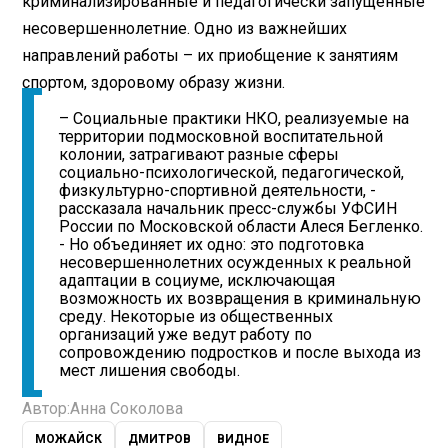
криминализированные и педагогически запущенные
несовершеннолетние. Одно из важнейших
направлений работы – их приобщение к занятиям
спортом, здоровому образу жизни.
– Социальные практики НКО, реализуемые на
территории подмосковной воспитательной
колонии, затрагивают разные сферы
социально-психологической, педагогической,
физкультурно-спортивной деятельности, -
рассказала начальник пресс-службы УФСИН
России по Московской области Алеся Бегленко.
- Но объединяет их одно: это подготовка
несовершеннолетних осужденных к реальной
адаптации в социуме, исключающая
возможность их возвращения в криминальную
среду. Некоторые из общественных
организаций уже ведут работу по
сопровождению подростков и после выхода из
мест лишения свободы.
Автор:
Анна Соколова
МОЖАЙСК
ДМИТРОВ
ВИДНОЕ