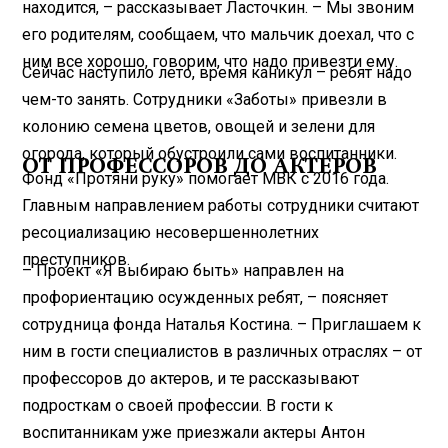
находится, – рассказывает Ласточкин. – Мы звоним
его родителям, сообщаем, что мальчик доехал, что с
ним все хорошо, говорим, что надо привезти ему.
Сейчас наступило лето, время каникул – ребят надо
чем-то занять. Сотрудники «Заботы» привезли в
колонию семена цветов, овощей и зелени для
огорода, который обустроили сами воспитанники.
ОТ ПРОФЕССОРОВ ДО АКТЕРОВ
Фонд «Протяни руку» помогает МВК с 2016 года.
Главным направлением работы сотрудники считают
ресоциализацию несовершеннолетних
преступников.
– Проект «Я выбираю быть» направлен на
профориентацию осужденных ребят, – поясняет
сотрудница фонда Наталья Костина. – Приглашаем к
ним в гости специалистов в различных отраслях – от
профессоров до актеров, и те рассказывают
подросткам о своей профессии. В гости к
воспитанникам уже приезжали актеры Антон