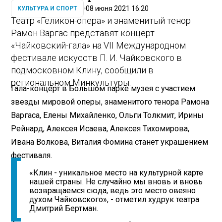
08 июня 2021 16:20
КУЛЬТУРА И СПОРТ
Театр «Геликон-опера» и знаменитый тенор
Рамон Варгаc представят концерт
«Чайковский-гала» на VII Международном
фестивале искусств П. И. Чайковского в
подмосковном Клину, сообщили в
региональном Минкультуры.
Гала-концерт в Большом парке музея с участием
звезды мировой оперы, знаменитого тенора Рамона
Варгаcа, Елены Михайленко, Ольги Толкмит, Ирины
Рейнард, Алексея Исаева, Алексея Тихомирова,
Ивана Волкова, Виталия Фомина станет украшением
фестиваля.
«Клин - уникальное место на культурной карте
нашей страны. Не случайно мы вновь и вновь
возвращаемся сюда, ведь это место овеяно
духом Чайковского», - отметил худрук театра
Дмитрий Бертман.