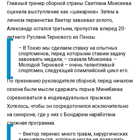
Главный тренер сборной страны Светлана Моисеева
оценила выступление как «шикарное». Затем в
личном первенстве Виктор завоевал золото,
Александр остался третьим, пропустив вперед 20-
летнего Руслана Тернового из Пензы.
– В Токио мы сделаем ставку на опытных
спортсменов, перед которыми ставим задачу
завоевать медали, – сказала Моисеева. –
Молодой Терновой – очень талантливый
спортсмен, следующий олимпийский цикл его.
По признанию руководителя сборной, перед началом
сезона были мысли сдержать порыв Минибаева
соревноваться в индивидуальных прыжках.
Хотелось, чтобы он сосредоточился исключительно
на синхроне, где у них с Бондарем наработана
сложная программа.
– Виктор перенес много травм, хирургических
вмешательств, которые могли не позволить