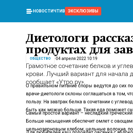
НОВОСТИ
ЧТИВО
ЭКСКЛЮЗИВЫ
Диетологи расска
продуктах для за
04 апреля 2022 10:19
ОБЩЕСТВО
Грамотное сочетание белков и углев
крови. Лучший вариант для начала дн
сообщает «Утро.ру».
О правильном питание споры ведутся до сих по
врачи-диетологи склоны соглашаться в том, ч
пользу. На завтрак белка в сочетании с углев
быть как можно больше. Такая еда поможет сни
Самый простой вариант – несладкий греческий
Больше насыщения обеспечит омлет с овощами:
цельнозерновым хлебом: цельные волокна, по
Для любителей каш подойдет овсянка с яблок