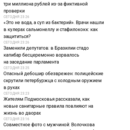
три миллиона рублей из-за фиктивной
Фёдоров пообещал
заподозрил
убивать россиян "в
манипуляцию
проверки
промышленных
рынком нефти
СЕГОДНЯ 23:26
масштабах"
после падения цен
«Это не вода, а суп из бактерий». Врачи нашли
в кулерах сальмонеллу и стафилококк: как
защититься?
СЕГОДНЯ 23:26
Заменили депутатов: в Бразилии стадо
капибар бесцеремонно ворвалось
на заседание парламента
СЕГОДНЯ 23:25
Опасный дебошир обезврежен: полицейские
скрутили петербуржца с холодным оружием
в руках
СЕГОДНЯ 23:23
Жителям Подмосковья рассказали, как
новые санитарные правила повлияют на
жизнь во дворах
СЕГОДНЯ 23:16
Совместное фото с мужчиной: Волочкова