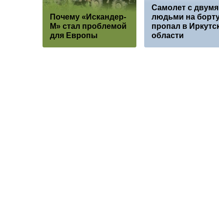
Самолет с двумя
Почему «Искандер-
людьми на борт
М» стал проблемой
пропал в Иркутс
для Европы
области