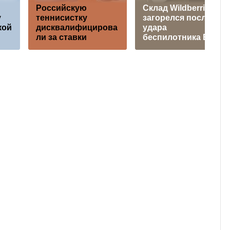
Российскую
Склад Wildberries
у
теннисистку
загорелся после
кой
дисквалифицирова
удара
ли за ставки
беспилотника ВСУ