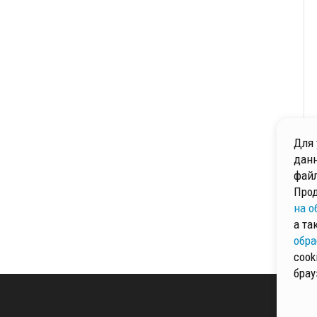
Для 
данн
файл
Прод
на о
а та
обра
cook
брау