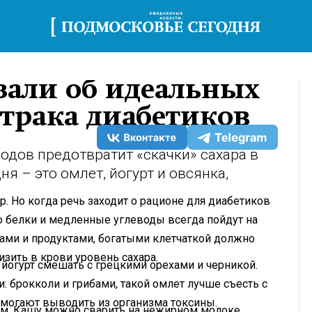
зали об идеальных
втрака диабетиков
одов предотвратит «скачки» сахара в
я – это омлет, йогурт и овсянка,
р. Но когда речь заходит о рационе для диабетиков
то белки и медленные углеводы всегда пойдут на
одами и продуктами, богатыми клетчаткой должно
зить в крови уровень сахара.
 йогурт смешать с грецкими орехами и черникой.
 брокколи и грибами, такой омлет лучше съесть с
могают выводить из организма токсины.
ом. Кашу можно сварить на нежирном молоке,