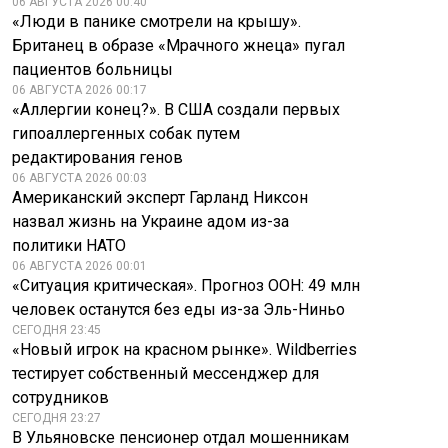
06 АВГУСТА 2026 00:40
«Люди в панике смотрели на крышу».
Британец в образе «Мрачного жнеца» пугал
пациентов больницы
06 АВГУСТА 2026 00:17
«Аллергии конец?». В США создали первых
гипоаллергенных собак путем
редактирования генов
06 АВГУСТА 2026 00:03
Американский эксперт Гарланд Никсон
назвал жизнь на Украине адом из-за
политики НАТО
06 АВГУСТА 2026 00:01
«Ситуация критическая». Прогноз ООН: 49 млн
человек останутся без еды из-за Эль-Ниньо
СЕГОДНЯ 23:45
«Новый игрок на красном рынке». Wildberries
тестирует собственный мессенджер для
сотрудников
СЕГОДНЯ 23:27
В Ульяновске пенсионер отдал мошенникам
Дмитриев