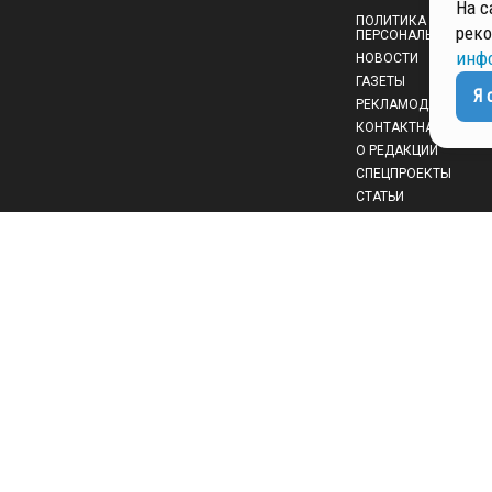
На с
ПОЛИТИКА ОБРАБОТ
реко
ПЕРСОНАЛЬНЫХ ДА
инф
НОВОСТИ
ГАЗЕТЫ
Я 
РЕКЛАМОДАТЕЛЯМ
КОНТАКТНАЯ ИНФО
О РЕДАКЦИИ
СПЕЦПРОЕКТЫ
СТАТЬИ
ПОЛИТИКА КОНФИД
 