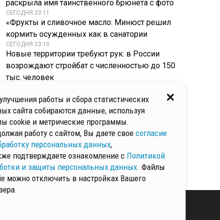
раскрыла имя таинственного брюнета с фото
СЕГОДНЯ 23:11
«Фрукты и сливочное масло: Минюст решил
кормить осужденных как в санатории
СЕГОДНЯ 23:10
Новые территории требуют рук: в России
возрождают стройбат с численностью до 150
тыс. человек
СЕГОДНЯ 23:08
Смертную казнь хотят вернуть для
улучшения работы и сбора статистических
террористов: юрист раскрыл, почему
ых сайта собираются данные, используя
расстрелов не будет
ы cookie и метрические программы.
СЕГОДНЯ 23:04
олжая работу с сайтом, Вы даете свое
согласие
Более 80 тыс. блокировок за два года: в
бработку персональных данных
,
РАНХиГС считают новое предложение
кже подтверждаете ознакомление с
Политикой
опасным для всех
ботки и защиты персональных данных
. Файлы
ie можно отключить в настройках Вашего
зера.