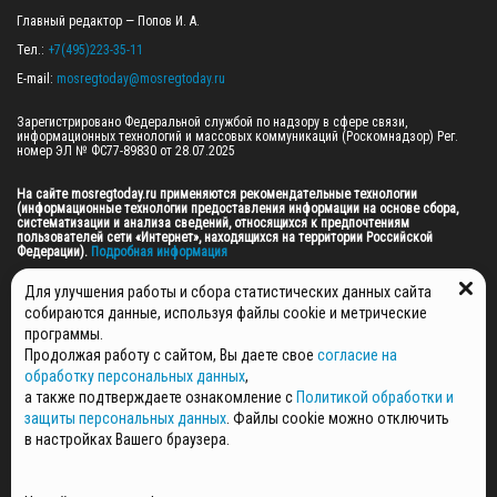
Главный редактор — Попов И. А.

Тел.: 
+7(495)223-35-11
E-mail: 
mosregtoday@mosregtoday.ru
Зарегистрировано Федеральной службой по надзору в сфере связи, 
информационных технологий и массовых коммуникаций (Роскомнадзор) Рег. 
номер ЭЛ № ФС77-89830 от 28.07.2025

На сайте mosregtoday.ru применяются рекомендательные технологии 
(информационные технологии предоставления информации на основе сбора, 
систематизации и анализа сведений, относящихся к предпочтениям 
пользователей сети «Интернет», находящихся на территории Российской 
Федерации).
 Подробная информация
© 2026 ПРАВА НА ВСЕ МАТЕРИАЛЫ САЙТА ПРИНАДЛЕЖАТ ГАУ МО "ЦИФРОВЫЕ 
Для улучшения работы и сбора статистических данных сайта
МЕДИА" (ОГРН: 1255000059467).
собираются данные, используя файлы cookie и метрические
программы.
Продолжая работу с сайтом, Вы даете свое
согласие на
ПОЛИТИКА ОБРАБОТКИ И ЗАЩИТЫ ПЕРСОНАЛЬНЫХ ДАННЫХ
обработку персональных данных
,
НОВОСТИ
а также подтверждаете ознакомление с
Политикой обработки и
ГАЗЕТЫ
защиты персональных данных
. Файлы cookie можно отключить
РЕКЛАМОДАТЕЛЯМ
в настройках Вашего браузера.
КОНТАКТНАЯ ИНФОРМАЦИЯ
О РЕДАКЦИИ