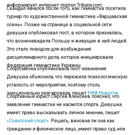
информирует интернет-портал Tribuna.com.
Скандал начался после того, как гимнастка посетила
турнир по художественной гимнастике «Варшавская
осень». Позже на странице в социальной сети
девушка опубликовал пост, в котором призналась,
что возненавидела Польшу и живущих в ней людей.
Это стало поводом для возбуждения
дисциплинарного дела, которое инициировала
Федерация гимнастики Украины.
Спортсменка опубликовала пост-извинения.
Девушка объяснила, что пережила психологическую
усталость от мероприятия, поэтому столь
эмоционально реагировала, пишет
РИА Новости
.
Спортивный юрист Сергей Алексеев пояснил, что
заявление гимнастки не касается спорта. Девушка
имеет право высказывать личное мнение, пишет
«Советский спорт»
. Решать, виновна ли она как
гражданин и физическое лицо, имеет право суд или