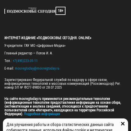
18+
ИНТЕРНЕТ-ИЗДАНИЕ «ПОДМОСКОВЬЕ СЕГОДНЯ. ONLINE»
Учредители: ГАУ МО «Цифровые Медиа»

Главный редактор — Попов И. А.

Тел.: 
+7(495)223-35-11
E-mail: 
mosregtoday@mosregtoday.ru
Зарегистрировано Федеральной службой по надзору в сфере связи, 
информационных технологий и массовых коммуникаций (Роскомнадзор) Рег. 
номер ЭЛ № ФС77-89830 от 28.07.2025

На сайте mosregtoday.ru применяются рекомендательные технологии 
(информационные технологии предоставления информации на основе сбора, 
систематизации и анализа сведений, относящихся к предпочтениям 
пользователей сети «Интернет», находящихся на территории Российской 
Федерации).
 Подробная информация
© 2026 ПРАВА НА ВСЕ МАТЕРИАЛЫ САЙТА ПРИНАДЛЕЖАТ ГАУ МО "ЦИФРОВЫЕ 
Для улучшения работы и сбора статистических данных сайта
МЕДИА" (ОГРН: 1255000059467).
собираются данные, используя файлы cookie и метрические