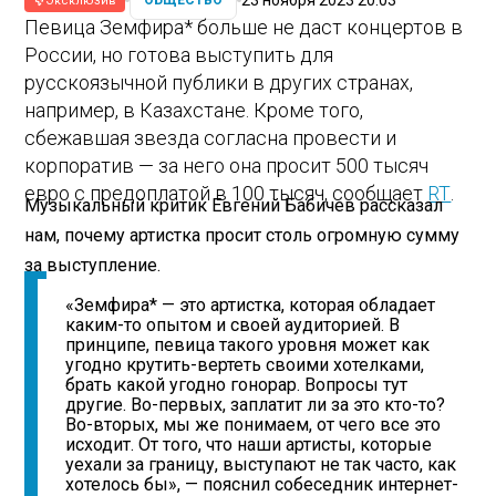
ОБЩЕСТВО
Эксклюзив
Певица Земфира* больше не даст концертов в
России, но готова выступить для
русскоязычной публики в других странах,
например, в Казахстане. Кроме того,
сбежавшая звезда согласна провести и
корпоратив — за него она просит 500 тысяч
евро с предоплатой в 100 тысяч, сообщает
RT
.
Музыкальный критик Евгений Бабичев рассказал
нам, почему артистка просит столь огромную сумму
за выступление.
«Земфира* — это артистка, которая обладает
каким-то опытом и своей аудиторией. В
принципе, певица такого уровня может как
угодно крутить-вертеть своими хотелками,
брать какой угодно гонорар. Вопросы тут
другие. Во-первых, заплатит ли за это кто-то?
Во-вторых, мы же понимаем, от чего все это
исходит. От того, что наши артисты, которые
уехали за границу, выступают не так часто, как
хотелось бы», — пояснил собеседник интернет-