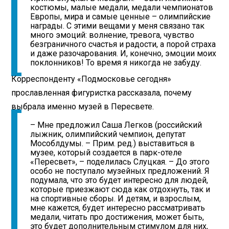
костюмы, малые медали, медали чемпионатов
Европы, мира и самые ценные – олимпийские
награды. С этими вещами у меня связано так
много эмоций: волнение, тревога, чувство
безграничного счастья и радости, а порой страха
и даже разочарования. И, конечно, эмоции моих
поклонников! То время я никогда не забуду.
Корреспонденту «Подмосковье сегодня»
прославленная фигуристка рассказала, почему
выбрала именно музей в Пересвете.
– Мне предложил Саша Легков (российский
лыжник, олимпийский чемпион, депутат
Мособлдумы. – Прим. ред.) выставиться в
музее, который создается в парк-отеле
«Пересвет», – поделилась Слуцкая. – До этого
особо не поступало музейных предложений. Я
подумала, что это будет интересно для людей,
которые приезжают сюда как отдохнуть, так и
на спортивные сборы. И детям, и взрослым,
мне кажется, будет интересно рассматривать
медали, читать про достижения, может быть,
это будет дополнительным стимулом для них,