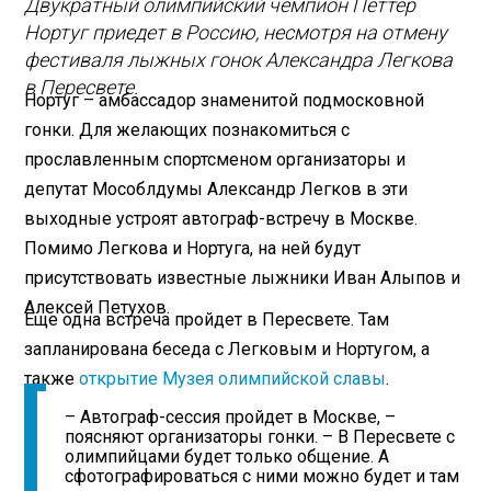
Двукратный олимпийский чемпион Петтер
Нортуг приедет в Россию, несмотря на отмену
фестиваля лыжных гонок Александра Легкова
в Пересвете.
Нортуг – амбассадор знаменитой подмосковной
гонки. Для желающих познакомиться с
прославленным спортсменом организаторы и
депутат Мособлдумы Александр Легков в эти
выходные устроят автограф-встречу в Москве.
Помимо Легкова и Нортуга, на ней будут
присутствовать известные лыжники Иван Алыпов и
Алексей Петухов.
Еще одна встреча пройдет в Пересвете. Там
запланирована беседа с Легковым и Нортугом, а
также
открытие Музея олимпийской славы
.
– Автограф-сессия пройдет в Москве, –
поясняют организаторы гонки. – В Пересвете с
олимпийцами будет только общение. А
сфотографироваться с ними можно будет и там