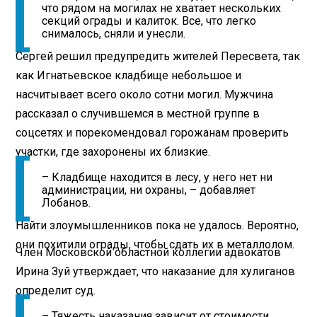
что рядом на могилах не хватает нескольких
секций ограды и калиток. Все, что легко
снималось, сняли и унесли.
Сергей решил предупредить жителей Пересвета, так
как Игнатьевское кладбище небольшое и
насчитывает всего около сотни могил. Мужчина
рассказал о случившемся в местной группе в
соцсетях и порекомендовал горожанам проверить
участки, где захоронены их близкие.
– Кладбище находится в лесу, у него нет ни
администрации, ни охраны, – добавляет
Лобанов.
Найти злоумышленников пока не удалось. Вероятно,
они похитили ограды, чтобы сдать их в металлолом.
Член Московской областной коллегии адвокатов
Ирина Зуй утверждает, что наказание для хулиганов
определит суд.
– Тяжесть наказания зависит от стоимости