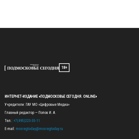
18+
ИНТЕРНЕТ-ИЗДАНИЕ «ПОДМОСКОВЬЕ СЕГОДНЯ. ONLINE»
Учредители: ГАУ МО «Цифровые Медиа»

Главный редактор — Попов И. А.

Тел.: 
+7(495)223-35-11
E-mail: 
mosregtoday@mosregtoday.ru