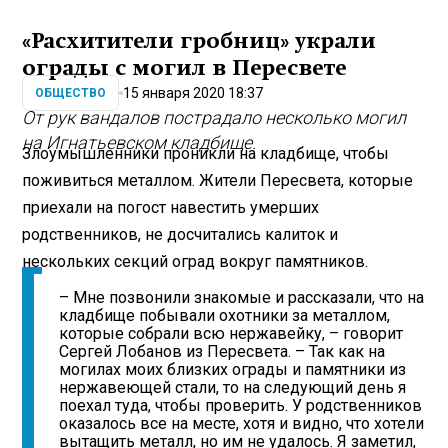
«Расхитители гробниц» украли
ограды с могил в Пересвете
15 января 2020 18:37
ОБЩЕСТВО
От рук вандалов пострадало несколько могил
на Игнатьевском кладбище.
Злоумышленники проникли на кладбище, чтобы
поживиться металлом. Жители Пересвета, которые
приехали на погост навестить умерших
родственников, не досчитались калиток и
нескольких секций оград вокруг памятников.
– Мне позвонили знакомые и рассказали, что на
кладбище побывали охотники за металлом,
которые собрали всю нержавейку, – говорит
Сергей Лобанов из Пересвета. – Так как на
могилах моих близких ограды и памятники из
нержавеющей стали, то на следующий день я
поехал туда, чтобы проверить. У родственников
оказалось все на месте, хотя и видно, что хотели
вытащить металл, но им не удалось. Я заметил,