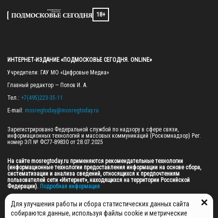
18+
ИНТЕРНЕТ-ИЗДАНИЕ «ПОДМОСКОВЬЕ СЕГОДНЯ. ONLINE»
Учредители: ГАУ МО «Цифровые Медиа»

Главный редактор — Попов И. А.

Тел.: 
+7(495)223-35-11
E-mail: 
mosregtoday@mosregtoday.ru
Зарегистрировано Федеральной службой по надзору в сфере связи, 
информационных технологий и массовых коммуникаций (Роскомнадзор) Рег. 
номер ЭЛ № ФС77-89830 от 28.07.2025

На сайте mosregtoday.ru применяются рекомендательные технологии 
(информационные технологии предоставления информации на основе сбора, 
систематизации и анализа сведений, относящихся к предпочтениям 
пользователей сети «Интернет», находящихся на территории Российской 
Федерации).
 Подробная информация
© 2026 ПРАВА НА ВСЕ МАТЕРИАЛЫ САЙТА ПРИНАДЛЕЖАТ ГАУ МО "ЦИФРОВЫЕ 
Для улучшения работы и сбора статистических данных сайта
МЕДИА" (ОГРН: 1255000059467).
собираются данные, используя файлы cookie и метрические