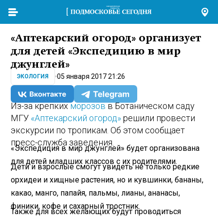
«Аптекарский огород» организует
для детей «Экспедицию в мир
джунглей»
05 января 2017 21:26
ЭКОЛОГИЯ
Из-за крепких
морозов
в Ботаническом саду
МГУ
«Аптекарский огород»
решили провести
экскурсии по тропикам. Об этом сообщает
пресс-служба заведения.
«Экспедиция в мир джунглей» будет организована
для детей младших классов с их родителями.
Дети и взрослые смогут увидеть не только редкие
орхидеи и хищные растения, но и кувшинки, бананы,
какао, манго, папайя, пальмы, лианы, ананасы,
финики, кофе и сахарный тростник.
Также для всех желающих будут проводиться