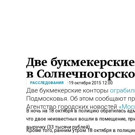
Две букмекерски
в Солнечногорск
19 октября 2015 12:00
РАССЛЕДОВАНИЯ
Две букмекерские конторы
ограбил
Подмосковья. Об этом сообщают пр
Агентство городских новостей
«Мос
В ночь на 18 октября в полицию обратилась а
что двое неизвестных вошли в помещение, пр
выручку (33 тысячи рублей).
Кроме того, ранним утром 18 октября в полиц