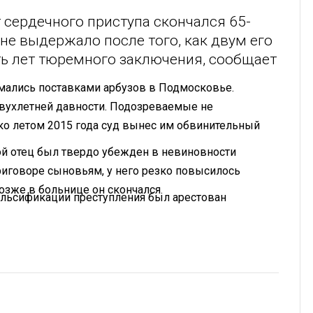
 сердечного приступа скончался 65-
не выдержало после того, как двум его
ь лет тюремного заключения, сообщает
мались поставками арбузов в Подмосковье.
вухлетней давности. Подозреваемые не
ко летом 2015 года суд вынес им обвинительный
лой отец был твердо убежден в невиновности
риговоре сыновьям, у него резко повысилось
озже в больнице он скончался.
фальсификации преступления был арестован