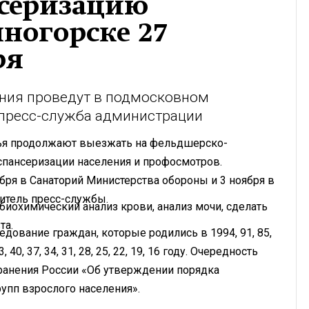
серизацию
чногорске 27
ря
ния проведут в подмосковном
 пресс-служба администрации
вья продолжают выезжать на фельдшерско-
спансеризации населения и профосмотров.
ря в Санаторий Министерства обороны и 3 ноября в
витель пресс-службы.
биохимический анализ крови, анализ мочи, сделать
та.
дование граждан, которые родились в 1994, 91, 85,
 43, 40, 37, 34, 31, 28, 25, 22, 19, 16 году. Очередность
ранения России «Об утверждении порядка
упп взрослого населения».