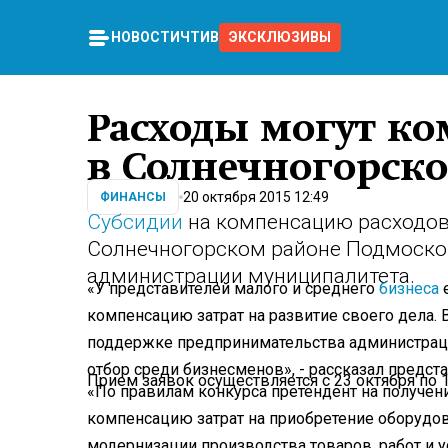
НОВОСТИ
ЧТИВО
ЭКСКЛЮЗИВЫ
Расходы могут к
в Солнечногорск
20 октября 2015 12:49
ФИНАНСЫ
Субсидии
на компенсацию расходов 
Солнечногорском районе Подмосков
администрации муниципалитета.
«У представителей малого и среднего
бизнеса
е
компенсацию затрат на развитие своего дела.
поддержке предпринимательс
тва администрац
отбор среди бизнесменов», - рассказал предст
Прием заявок осуществляется с 23 октября по 1
«По правилам конкурса претендент на получен
компенсацию затрат на приобретение оборудован
модернизации производства товаров, работ и ус