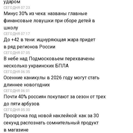
ударом
СЕГОДНЯ 07:23
Минус 30% из чека: названы главные
финансовые ловушки при сборе детей в
школу
СЕГОДНЯ 07:17
До +42 в тени: ищнуряющая жара придет
в ряд регионов России
СЕГОДНЯ 07:05
В небе над Подмосковьем перехвачены
несколько украинских БПЛА
СЕГОДНЯ 06:35
Осенние каникулы в 2026 году могут стать
длиннее новогодних
СЕГОДНЯ 06:01
Почти 40% россиян покупают за сезон от трех
до пяти арбузов
СЕГОДНЯ 05:30
Просрочка под новой наклейкой: как за 30
секунд распознать сомнительный продукт
в магазине