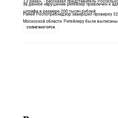
1,3 раза)», - рассказал представитель Россельх
За данное нарушение ритейлер привлечен к ад
штрафа в размере 200 тысяч рублей.
Ранее Роспотребнадзор завершил проверку 32
Москоской области. Ритейлеру были выписаны
СОЛНЕЧНОГОРСК