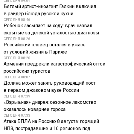
СЕГОДНЯ 09:04
Беглый артист-иноагент Галкин включил
в райдер блюда русской кухни
СЕГОДНЯ 08:46
Ребенок засыпает на ходу: врач назвал
скрытые за детской усталостью диагнозы
СЕГОДНЯ 08:26
Российский пловец остался в ужасе
от условий жизни в Париже
СЕГОДНЯ 08:20
Армении предрекли катастрофический отток
российских туристов
СЕГОДНЯ 08:07
Долина может занять руководящий пост
в первом джазовом вузе России
СЕГОДНЯ 07:39
«Взрывная» диарея: сезонное лакомство
оказалось коварнее гороха
СЕГОДНЯ 07:33
Атака БПЛА на Россию 8 августа: горящий
НПЗ, пострадавшие и 16 регионов под