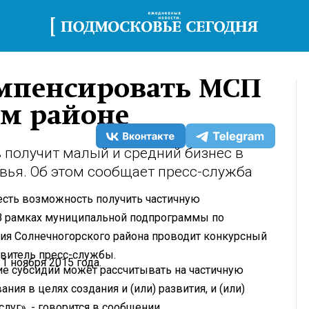
омпенсировать МСП
ом районе
получит малый и средний бизнес в
ья. Об этом сообщает пресс-служба
сть возможность получить частичную
 В рамках муниципальной подпрограммы по
ия Солнечногорского района проводит конкурсный
авитель пресс-службы.
1 ноября 2015 года.
ие субсидий может рассчитывать на частичную
ия в целях создания и (или) развития, и (или)
луг», - говорится в сообщении.