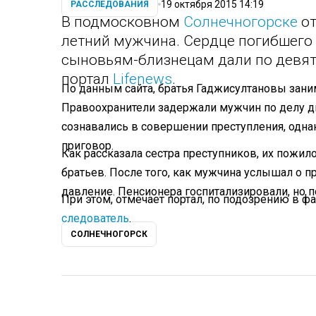
19 октября 2015 14:19
РАССЛЕДОВАНИЯ
В подмосковном
Солнечногорске
от
летний мужчина. Сердце погибшего 
сыновьям-близнецам дали по девят
портал
Lifenews
.
По данным сайта, братья Гаджисултановы зани
Правоохранители задержали мужчин по делу д
сознавались в совершении преступления, одна
приговор.
Как рассказала сестра преступников, их пожи
братьев. После того, как мужчина услышал о п
давление. Пенсионера госпитализировали, но п
При этом, отмечает портал, по подозрению в 
следователь
.
СОЛНЕЧНОГОРСК