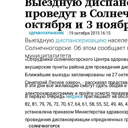
Выездную диспан
проведут в Солне
октября и 3 нояб
19 октября 2015 16:15
ЗДРАВООХРАНЕНИЕ
Выездную
диспансеризацию
населе
Солнечногорске. Об этом сообщает
муниципалитета.
«Сотрудники солнечногорского Центра здоро
акуш
ерские пункты района для проведения ди
Ближайшие выезды запланированы на 27 октяб
Санаторий Лесное озеро», - рассказал предста
В эти дни все желающие смогут сдать общий и 
электрокардиогра
мму и пройти осмотр терапев
В первую очередь
медики
приглашают на обсле
82, 81, 79, 76, 73, 70, 67, 64, 61, 58, 55, 52, 49, 46,
установлена приказом Министерства здравоох
проведения диспансеризации определенных гр
СОЛНЕЧНОГОРСК