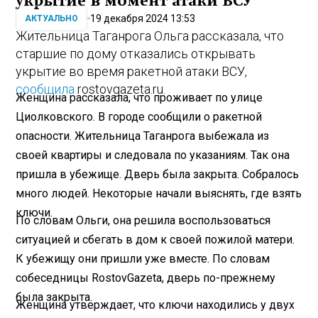
укрытие в момент атаки ВСУ
19 декабря 2024 13:53
АКТУАЛЬНО
Жительница Таганрога Ольга рассказала, что
старшие по дому отказались открывать
укрытие во время ракетной атаки ВСУ,
сообщила
rostovgazeta.ru.
Женщина рассказала, что проживает по улице
Циолковского. В городе сообщили о ракетной
опасности. Жительница Таганрога выбежала из
своей квартиры и следовала по указаниям. Так она
пришла в убежище. Дверь была закрыта. Собралось
много людей. Некоторые начали выяснять, где взять
ключи.
По словам Ольги, она решила воспользоваться
ситуацией и сбегать в дом к своей пожилой матери.
К убежищу они пришли уже вместе. По словам
собеседницы RostovGazeta, дверь по-прежнему
была закрыта.
Женщина утверждает, что ключи находились у двух